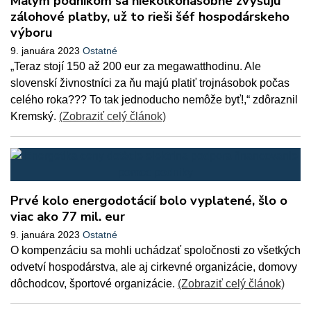
Malým podnikom sa niekoľkonásobne zvyšujú
zálohové platby, už to rieši šéf hospodárskeho
výboru
9. januára 2023
Ostatné
„Teraz stojí 150 až 200 eur za megawatthodinu. Ale
slovenskí živnostníci za ňu majú platiť trojnásobok počas
celého roka??? To tak jednoducho nemôže byť!,“ zdôraznil
Kremský.
(Zobraziť celý článok)
Prvé kolo energodotácií bolo vyplatené, šlo o
viac ako 77 mil. eur
9. januára 2023
Ostatné
O kompenzáciu sa mohli uchádzať spoločnosti zo všetkých
odvetví hospodárstva, ale aj cirkevné organizácie, domovy
dôchodcov, športové organizácie.
(Zobraziť celý článok)