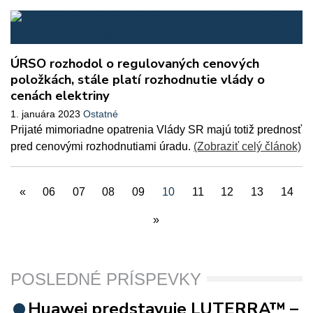
ÚRSO rozhodol o regulovaných cenových
položkách, stále platí rozhodnutie vlády o
cenách elektriny
1. januára 2023
Ostatné
Prijaté mimoriadne opatrenia Vlády SR majú totiž prednosť
pred cenovými rozhodnutiami úradu.
(Zobraziť celý článok)
«
06
07
08
09
10
11
12
13
14
»
POSLEDNÉ PRÍSPEVKY
Huawei predstavuje LUTERRA™ –