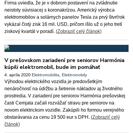
Firma uviedla, že je v dobrom postavení na zvládnutie
neistoty súvisiacej s koronakrízou. Americký výrobca
elektromobilov a solárnych panelov Tesla za prvý štvrťrok
vykázal čistý zisk 16 mil. USD, pričom išlo už o jeho tretí
ziskový kvartál v poradí.
(Zobraziť celý článok)
V prešovskom zariadení pre seniorov Harmónia
kúpili elektromobil, bude im pomáhať
4. apríla 2020
Elektromobilita
,
Elektromobily
Výhodou elektrického vozidla je predovšetkým
nenáročnosť na údržbu a šetrenie nákladov aj životného
prostredia. V zariadení pre seniorov Harmónia prešovskej
časti Cemjata začali rozvážať stravu pre seniorov na
novom elektrickom vozidle. Zakúpili ho formou verejného
obstarávania za cenu 19 500 eur s DPH.
(Zobraziť celý
článok)