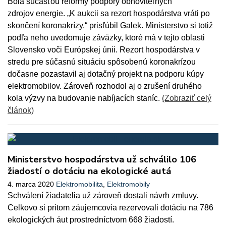
Bola súčasťou reformy podpory obnoviteľných
zdrojov energie. „K aukcii sa rezort hospodárstva vráti po
skončení koronakrízy,“ prisľúbil Galek. Ministerstvo si totiž
podľa neho uvedomuje záväzky, ktoré má v tejto oblasti
Slovensko voči Európskej únii. Rezort hospodárstva v
stredu pre súčasnú situáciu spôsobenú koronakrízou
dočasne pozastavil aj dotačný projekt na podporu kúpy
elektromobilov. Zároveň rozhodol aj o zrušení druhého
kola výzvy na budovanie nabíjacích staníc.
(Zobraziť celý
článok)
Ministerstvo hospodárstva už schválilo 106
žiadostí o dotáciu na ekologické autá
4. marca 2020
Elektromobilita
,
Elektromobily
Schválení žiadatelia už zároveň dostali návrh zmluvy.
Celkovo si pritom záujemcovia rezervovali dotáciu na 786
ekologických áut prostredníctvom 668 žiadostí.