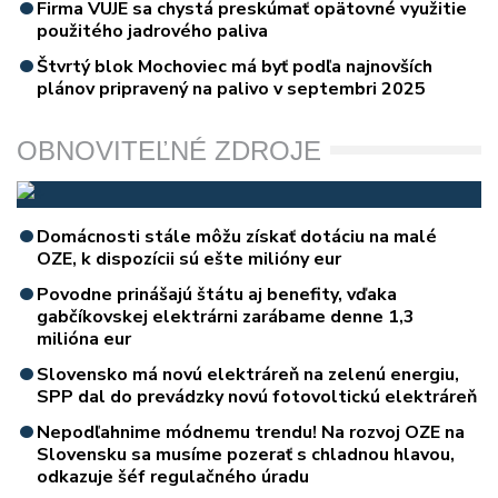
Firma VUJE sa chystá preskúmať opätovné využitie
použitého jadrového paliva
Štvrtý blok Mochoviec má byť podľa najnovších
plánov pripravený na palivo v septembri 2025
OBNOVITEĽNÉ ZDROJE
Domácnosti stále môžu získať dotáciu na malé
OZE, k dispozícii sú ešte milióny eur
Povodne prinášajú štátu aj benefity, vďaka
gabčíkovskej elektrárni zarábame denne 1,3
milióna eur
Slovensko má novú elektráreň na zelenú energiu,
SPP dal do prevádzky novú fotovoltickú elektráreň
Nepodľahnime módnemu trendu! Na rozvoj OZE na
Slovensku sa musíme pozerať s chladnou hlavou,
odkazuje šéf regulačného úradu