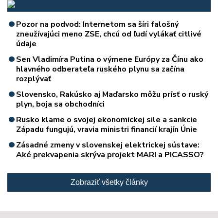
Pozor na podvod: Internetom sa šíri falošný
zneužívajúci meno ZSE, chcú od ľudí vylákať citlivé
údaje
Sen Vladimíra Putina o výmene Európy za Čínu ako
hlavného odberateľa ruského plynu sa začína
rozplývať
Slovensko, Rakúsko aj Maďarsko môžu prísť o ruský
plyn, boja sa obchodníci
Rusko klame o svojej ekonomickej sile a sankcie
Západu fungujú, vravia ministri financií krajín Únie
Zásadné zmeny v slovenskej elektrickej sústave:
Aké prekvapenia skrýva projekt MARI a PICASSO?
Zobraziť všetky články