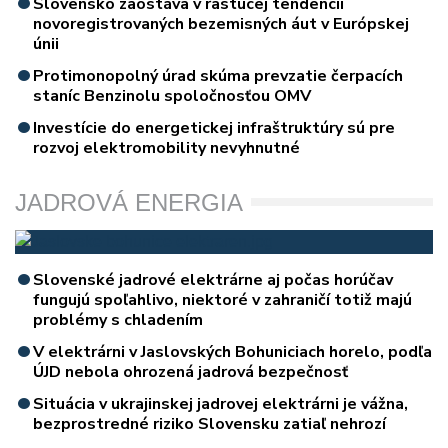
Slovensko zaostáva v rastúcej tendencii
novoregistrovaných bezemisných áut v Európskej
únii
Protimonopolný úrad skúma prevzatie čerpacích
staníc Benzinolu spoločnosťou OMV
Investície do energetickej infraštruktúry sú pre
rozvoj elektromobility nevyhnutné
JADROVÁ ENERGIA
Slovenské jadrové elektrárne aj počas horúčav
fungujú spoľahlivo, niektoré v zahraničí totiž majú
problémy s chladením
V elektrárni v Jaslovských Bohuniciach horelo, podľa
ÚJD nebola ohrozená jadrová bezpečnosť
Situácia v ukrajinskej jadrovej elektrárni je vážna,
bezprostredné riziko Slovensku zatiaľ nehrozí