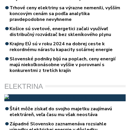
Trhové ceny elektriny sa výrazne nemenili, vyšším
koncovým cenám sa podľa analytika
pravdepodobne nevyhneme
Košice sú svetové, energetici začali využívať
distribučný rozvádzač bez skleníkového plynu
Krajiny EÚ sú v roku 2024 na dobrej ceste k
rekordnému nárastu kapacity solárnej energie
Slovenské podniky bijú na poplach, ceny energií
majú niekoľkonásobne vyššie v porovnaní s
konkurentmi z tretích krajín
ELEKTRINA
Štát môže získať do svojho majetku zaujímavú
elektráreň, veľa času mu však neostáva
Západné Slovensko zaznamenáva rozsiahle
výpadky elektrickej energie v dôsledku