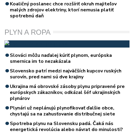
Koaličný poslanec chce rozšíriť okruh majiteľov
malých zdrojov elektriny, ktorí nemusia platiť
spotrebnú daň
PLYN A ROPA
Slováci môžu naďalej kúriť plynom, európska
smernica im to nezakázala
Slovensko patrí medzi najväčších kupcov ruských
surovín, pred nami sú dve krajiny
Ukrajina má obrovské zásoby plynu pripravené pre
európskych zákazníkov, odkázal šéf ukrajinských
plynárov
Plynári už neplánujú plynofikovať ďalšie obce,
chystajú sa na zahusťovanie distribučnej siete
Spotreba plynu na Slovensku padá. Čaká nás
energetická revolúcia alebo návrat do minulosti?