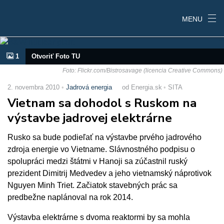
MENU
1
Otvoriť Foto TU
Foto: Flickr.com/Bistrosavage (licencia Creative Commons)
2. novembra 2010
Jadrová energia
od Energia.sk
SITA
Vietnam sa dohodol s Ruskom na
výstavbe jadrovej elektrárne
Rusko sa bude podieľať na výstavbe prvého jadrového
zdroja energie vo Vietname. Slávnostného podpisu o
spolupráci medzi štátmi v Hanoji sa zúčastnil ruský
prezident Dimitrij Medvedev a jeho vietnamský náprotivok
Nguyen Minh Triet. Začiatok stavebných prác sa
predbežne naplánoval na rok 2014.
Výstavba elektrárne s dvoma reaktormi by sa mohla