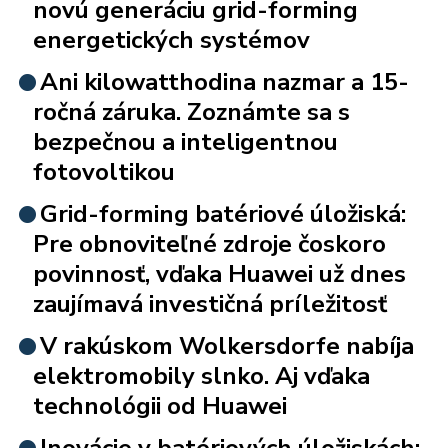
novú generáciu grid-forming
energetických systémov
Ani kilowatthodina nazmar a 15-
ročná záruka. Zoznámte sa s
bezpečnou a inteligentnou
fotovoltikou
Grid-forming batériové úložiská:
Pre obnoviteľné zdroje čoskoro
povinnosť, vďaka Huawei už dnes
zaujímavá investičná príležitosť
V rakúskom Wolkersdorfe nabíja
elektromobily slnko. Aj vďaka
technológii od Huawei
Inovácie v batériových úložiskách: