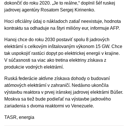
dokončiť do roku 2020. „Je to reálne,“ doplnil šéf ruskej
jadrovej agentúry Rosatom Sergej Kirinenko.
Hoci oficiálny údaj o nákladoch zatiaľ neexistuje, hodnota
kontraktu sa odhaduje na štyri milióny eur, informuje AFP.
Hanoj chce do roku 2030 postaviť spolu 8 jadrových
elektrární s celkovým inštalovaným výkonom 15 GW. Chce
tak uspokojiť rastúci dopyt po elektrickej energii v krajine.
V súčasnosti sa viac ako tretina elektriny získava z
produkcie vodných elektrární.
Ruská federácie aktívne získava dohody o budovaní
atómových elektrární v zahraničí. Nedávno ukončila
výstavbu reaktora v prvej iránskej jadrovej elektrárni Búšer.
Moskva sa tiež bude podieľať na výstavbe jadrového
zariadenia s dvoma reaktormi vo Venezuele.
TASR, energia