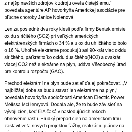
z najšpinavších zdrojov k zdroju oveľa čistejšiemu,“
povedala agentúre AP hovorkyňa Americkej asociácie pre
pľúcne choroby Janice Nolenová.
Len za posledné dva roky klesli podľa firmy Bentek emisie
oxidu siričitého (SO2) pri veľkých amerických
elektrárenských firmách o 34 % a u oxidu uhličitého to bolo
o 16 %. Uhoľné elektrárne produkujú asi 90-krát viac oxidu
siričitého, päťkrát toľko oxidu dusičitého(NO2) a dvakrát
viacej CO2 než elektrárne na plyn, udáva Všeobecný úrad
pre kontrolu rozpočtu (GAO).
Prechod elektrární na plyn bude zatiaľ ďalej pokračovať. „V
najbližšej dobe sa budú stavať len elektrárne na plyn,“
povedala hovorkyňa spoločnosti American Electric Power
Melissa McHenryová. Dodala ale, že to bude závisieť na
vývoji cien, keď EIA čaká v nasledujúcich rokoch
obnovenie rastu. Prudký prepad cien na americkom trhu
zastavil veľa nových projektov ťažby, realizáciu plánov na