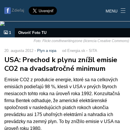
Zdieľaj
MENU
1
Otvoriť Foto TU
Foto: Flickr.com/thewritingzone (licencia Creative Commons)
20. augusta 2012
Plyn a ropa
od Energia.sk
SITA
USA: Prechod k plynu znížil emisie
CO2 na dvadsaťročné minimum
Emisie CO2 z produkcie energie, ktoré sa na celkových
emisiách podieľajú 98 %, klesli v USA v prvých štyroch
mesiacoch tohto roka na úroveň roka 1992. Konzultačná
firma Bentek odhaduje, že americké elektrárenské
spoločnosti v nasledujúcich piatich rokoch ukončia
prevádzku asi 175 uhoľných elektrární a nahradia ich
prevádzky na zemný plyn. To by znížilo emisie v USA na
úroveň roku 1980.