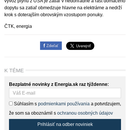
vývoz plynu z USA je zatiaľ v nedohľadne a rast domáceho
dopytu sa zatiaľ obmedzuje hlavne na elektrárne a nedrží
krok s doterajším obrovským vzostupom ponuky.
ČTK, energia
Zdieľať
K TÉME
Bezplatné novinky z Energia.sk raz týždenne:
Súhlasím s
podmienkami používania
a potvrdzujem,
že som sa oboznámil s
ochranou osobných údajov
Prihlásiť na odber noviniek