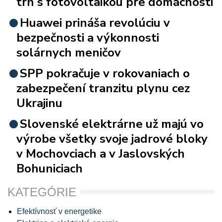
trh s fotovoltaikou pre domácnosti
Huawei prináša revolúciu v
bezpečnosti a výkonnosti
solárnych meničov
SPP pokračuje v rokovaniach o
zabezpečení tranzitu plynu cez
Ukrajinu
Slovenské elektrárne už majú vo
výrobe všetky svoje jadrové bloky
v Mochovciach a v Jaslovských
Bohuniciach
KATEGÓRIE
Efektívnosť v energetike