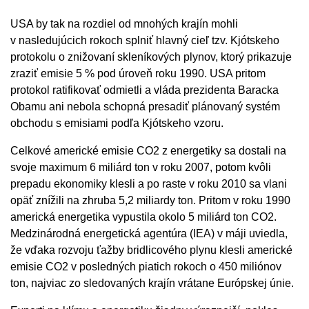
USA by tak na rozdiel od mnohých krajín mohli
v nasledujúcich rokoch splniť hlavný cieľ tzv. Kjótskeho
protokolu o znižovaní skleníkových plynov, ktorý prikazuje
zraziť emisie 5 % pod úroveň roku 1990. USA pritom
protokol ratifikovať odmietli a vláda prezidenta Baracka
Obamu ani nebola schopná presadiť plánovaný systém
obchodu s emisiami podľa Kjótskeho vzoru.
Celkové americké emisie CO2 z energetiky sa dostali na
svoje maximum 6 miliárd ton v roku 2007, potom kvôli
prepadu ekonomiky klesli a po raste v roku 2010 sa vlani
opäť znížili na zhruba 5,2 miliardy ton. Pritom v roku 1990
americká energetika vypustila okolo 5 miliárd ton CO2.
Medzinárodná energetická agentúra (IEA) v máji uviedla,
že vďaka rozvoju ťažby bridlicového plynu klesli americké
emisie CO2 v posledných piatich rokoch o 450 miliónov
ton, najviac zo sledovaných krajín vrátane Európskej únie.