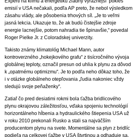
Experti na klímu a energetiku žiadny výraznejší pokles
emisií v USA nečakali, podľa AP preto, že nebol výsledkom
zásahu vlády, ale pôsobenia trhových síl. „Je to veľmi
jasná lekcia. Ukazuje to, že ak budú čistejšie zdroje
energie lacnejšie, potom nahradia tie špinavšie,“ povedal
Roger Pielke Jr. z Coloradskej univerzity.
Takisto známy klimatológ Michael Mann, autor
kontroverzného „hokejkového grafu“ z tisícročného vývoja
globálnej teploty, označil presun od uhlia k plynu za dôvod
k „opatrnému optimizmu“. Je to podľa neho dôkaz toho, že
i v otázke globálneho otepľovania „ľudia nakoniec vždy
sledujú svoje peňaženky“.
Zatiaľ čo pred desiatimi rokmi bola ťažba bridlicového
plynu okrajovou záležitosťou, vďaka spojeniu technológií
horizontálneho hĺbenia a hydraulického štiepenia USA už
v roku 2010 prekonali Rusko a stali sa najväčším
producentom plynu na svete. Momentálne sa plyn z bridlíc
podieľa na celkovej ťažbe v USA štvrtinou a odhaduje sa,