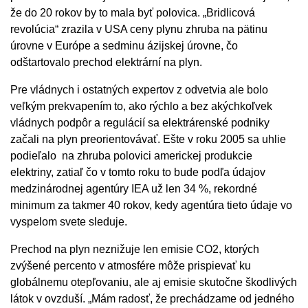
že do 20 rokov by to mala byť polovica. „Bridlicová
revolúcia“ zrazila v USA ceny plynu zhruba na pätinu
úrovne v Európe a sedminu ázijskej úrovne, čo
odštartovalo prechod elektrární na plyn.
Pre vládnych i ostatných expertov z odvetvia ale bolo
veľkým prekvapením to, ako rýchlo a bez akýchkoľvek
vládnych podpôr a regulácií sa elektrárenské podniky
začali na plyn preorientovávať. Ešte v roku 2005 sa uhlie
podieľalo na zhruba polovici americkej produkcie
elektriny, zatiaľ čo v tomto roku to bude podľa údajov
medzinárodnej agentúry IEA už len 34 %, rekordné
minimum za takmer 40 rokov, kedy agentúra tieto údaje vo
vyspelom svete sleduje.
Prechod na plyn neznižuje len emisie CO2, ktorých
zvýšené percento v atmosfére môže prispievať ku
globálnemu otepľovaniu, ale aj emisie skutočne škodlivých
látok v ovzduší. „Mám radosť, že prechádzame od jedného