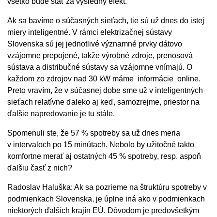
všetko bude stáť za výsledný efekt.
Ak sa bavíme o súčasných sieťach, tie sú už dnes do istej
miery inteligentné. V rámci elektrizačnej sústavy
Slovenska sú jej jednotlivé významné prvky dátovo
vzájomne prepojené, takže výrobné zdroje, prenosová
sústava a distribučné sústavy sa vzájomne vnímajú. O
každom zo zdrojov nad 30 kW máme informácie online.
Preto vravím, že v súčasnej dobe sme už v inteligentných
sieťach relatívne ďaleko aj keď, samozrejme, priestor na
ďalšie napredovanie je tu stále.
Spomenuli ste, že 57 % spotreby sa už dnes meria
v intervaloch po 15 minútach. Nebolo by užitočné takto
komfortne merať aj ostatných 45 % spotreby, resp. aspoň
ďalšiu časť z nich?
Radoslav Haluška: Ak sa pozrieme na štruktúru spotreby v
podmienkach Slovenska, je úplne iná ako v podmienkach
niektorých ďalších krajín EÚ. Dôvodom je predovšetkým