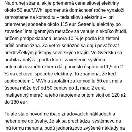
Na druhej strane, ak je priemerná cena silovej elektriny
okolo 50 eur/MWh, spomenutá domácnosť ročne vynaloží
samostatne na komoditu – teda silovú elektrinu – pri
priemernej spotrebe okolo 115 eur. Šetreniu elektriny po
zavedení inteligentných meračov sa venuje niekoľko štúdií,
pričom predpokladaná úspora 10 % je podľa ich zistení
príliš ambiciózna. Za veľmi seriózne sa dajú považovať
predovšetkým prístupy severských krajín. Vo Švédsku sa
urobila analýza, podľa ktorej zavedenie systému
automatizovaného zberu dát prinieslo úsporu od 1,5 do 2
% na celkovej spotrebe elektriny. To znamená, že keď
spotrebujem 1 MWh a zaplatím za komoditu 50 eur, moja
úspora môže byť od 50 centov po 1, max. 2 eurá.
Inteligentný merač a jeho napojenie pritom stojí od 120 až
do 180 eur.
To ale stále hovoríme iba o zriaďovacích nákladoch a
neberieme do úvahy, že ak sa prechádza systémovo na
inú formu merania, budú jednorázovo zvýšené náklady na