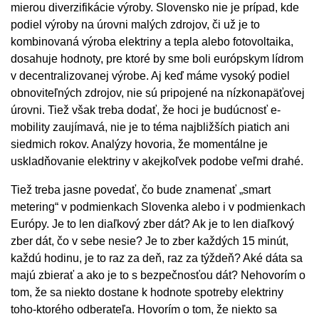
mierou diverzifikácie výroby. Slovensko nie je prípad, kde
podiel výroby na úrovni malých zdrojov, či už je to
kombinovaná výroba elektriny a tepla alebo fotovoltaika,
dosahuje hodnoty, pre ktoré by sme boli európskym lídrom
v decentralizovanej výrobe. Aj keď máme vysoký podiel
obnoviteľných zdrojov, nie sú pripojené na nízkonapäťovej
úrovni. Tiež však treba dodať, že hoci je budúcnosť e-
mobility zaujímavá, nie je to téma najbližších piatich ani
siedmich rokov. Analýzy hovoria, že momentálne je
uskladňovanie elektriny v akejkoľvek podobe veľmi drahé.
Tiež treba jasne povedať, čo bude znamenať „smart
metering“ v podmienkach Slovenka alebo i v podmienkach
Európy. Je to len diaľkový zber dát? Ak je to len diaľkový
zber dát, čo v sebe nesie? Je to zber každých 15 minút,
každú hodinu, je to raz za deň, raz za týždeň? Aké dáta sa
majú zbierať a ako je to s bezpečnosťou dát? Nehovorím o
tom, že sa niekto dostane k hodnote spotreby elektriny
toho-ktorého odberateľa. Hovorím o tom, že niekto sa