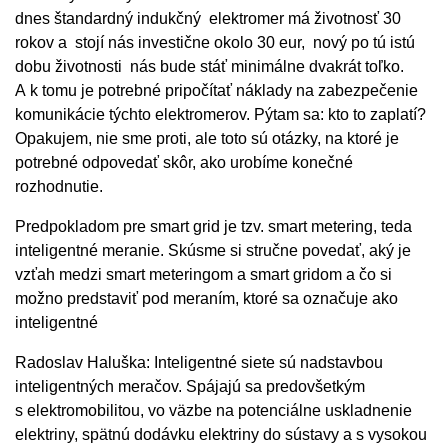
dnes štandardný indukčný elektromer má životnosť 30
rokov a stojí nás investične okolo 30 eur, nový po tú istú
dobu životnosti nás bude stáť minimálne dvakrát toľko.
A k tomu je potrebné pripočítať náklady na zabezpečenie
komunikácie týchto elektromerov. Pýtam sa: kto to zaplatí?
Opakujem, nie sme proti, ale toto sú otázky, na ktoré je
potrebné odpovedať skôr, ako urobíme konečné
rozhodnutie.
Predpokladom pre smart grid je tzv. smart metering, teda
inteligentné meranie. Skúsme si stručne povedať, aký je
vzťah medzi smart meteringom a smart gridom a čo si
možno predstaviť pod meraním, ktoré sa označuje ako
inteligentné
Radoslav Haluška: Inteligentné siete sú nadstavbou
inteligentných meračov. Spájajú sa predovšetkým
s elektromobilitou, vo väzbe na potenciálne uskladnenie
elektriny, spätnú dodávku elektriny do sústavy a s vysokou