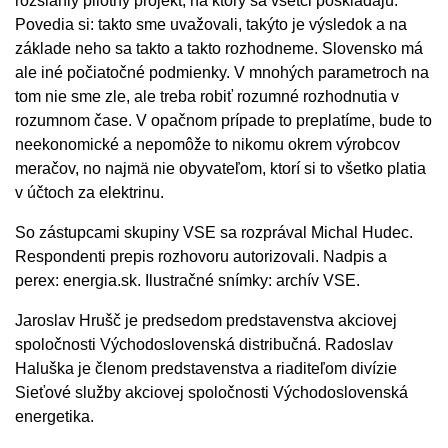
rozsiahly pilotný projekt, na ktorý sa všetci poskladajú.
Povedia si: takto sme uvažovali, takýto je výsledok a na
základe neho sa takto a takto rozhodneme. Slovensko má
ale iné počiatočné podmienky. V mnohých parametroch na
tom nie sme zle, ale treba robiť rozumné rozhodnutia v
rozumnom čase. V opačnom prípade to preplatíme, bude to
neekonomické a nepomôže to nikomu okrem výrobcov
meračov, no najmä nie obyvateľom, ktorí si to všetko platia
v účtoch za elektrinu.
So zástupcami skupiny VSE sa rozprával Michal Hudec.
Respondenti prepis rozhovoru autorizovali. Nadpis a
perex: energia.sk. Ilustračné snímky: archív VSE.
Jaroslav Hrušč je predsedom predstavenstva akciovej
spoločnosti Východoslovenská distribučná. Radoslav
Haluška je členom predstavenstva a riaditeľom divízie
Sieťové služby akciovej spoločnosti Východoslovenská
energetika.