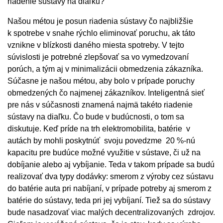
riadenie sústavy na diaľku?
Našou métou je posun riadenia sústavy čo najbližšie
k spotrebe v snahe rýchlo eliminovať poruchu, ak táto
vznikne v blízkosti daného miesta spotreby. V tejto
súvislosti je potrebné zlepšovať sa vo vymedzovaní
porúch, a tým aj v minimalizácii obmedzenia zákazníka.
Súčasne je našou métou, aby bolo v prípade poruchy
obmedzených čo najmenej zákazníkov. Inteligentná sieť
pre nás v súčasnosti znamená najmä takéto riadenie
sústavy na diaľku. Čo bude v budúcnosti, o tom sa
diskutuje. Keď príde na trh elektromobilita, batérie v
autách by mohli poskytnúť svoju povedzme 20 %-nú
kapacitu pre budúce možné využitie v sústave, či už na
dobíjanie alebo aj vybíjanie. Teda v takom prípade sa budú
realizovať dva typy dodávky: smerom z výroby cez sústavu
do batérie auta pri nabíjaní, v prípade potreby aj smerom z
batérie do sústavy, teda pri jej vybíjaní. Tiež sa do sústavy
bude nasadzovať viac malých decentralizovaných zdrojov.