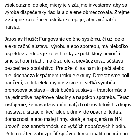
však otázne, do akej miery je v záujme investorov, aby sa
výroba dispečersky riadila a cielene obmedzovala. Zrejme
v záujme každého vlastníka zdroja je, aby vyrábal čo
najviac
Jaroslav Hrušč: Fungovanie celého systému, či už ide o
elektrizačnú sústavu, výrobu alebo spotrebu, má niekoľko
aspektov. Jednak je to technický aspekt, ktorý hovorí, či
sme schopní riadiť malé zdroje a prevádzkovať sústavu
bezpečne a spoľahlivo. Pretože, či sa nám to páči alebo
nie, dochádza k spätnému toku elektriny. Doteraz sme boli
naučení, že tok elektriny ide v smere: veľká výrobňa –
prenosová sústava – distribučná sústava – transformácia
na jednotlivé napäťové hladiny a napokon spotreba. Teraz
zisťujeme, že nasadzovaním malých obnoviteľných zdrojov
nastávajú situácie, keď tok elektriny ide opačne, teda z
domácnosti alebo malej firmy, ktorá je napojená na NN
úroveň, cez transformáciu do vyšších napäťových hladín.
Pritom už len zabezpečiť správnu funkcionalitu ochrán pri