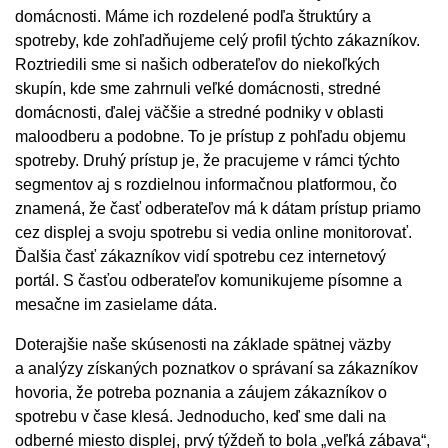
domácnosti. Máme ich rozdelené podľa štruktúry a
spotreby, kde zohľadňujeme celý profil týchto zákazníkov.
Roztriedili sme si našich odberateľov do niekoľkých
skupín, kde sme zahrnuli veľké domácnosti, stredné
domácnosti, ďalej väčšie a stredné podniky v oblasti
maloodberu a podobne. To je prístup z pohľadu objemu
spotreby. Druhý prístup je, že pracujeme v rámci týchto
segmentov aj s rozdielnou informačnou platformou, čo
znamená, že časť odberateľov má k dátam prístup priamo
cez displej a svoju spotrebu si vedia online monitorovať.
Ďalšia časť zákazníkov vidí spotrebu cez internetový
portál. S časťou odberateľov komunikujeme písomne a
mesačne im zasielame dáta.
Doterajšie naše skúsenosti na základe spätnej väzby
a analýzy získaných poznatkov o správaní sa zákazníkov
hovoria, že potreba poznania a záujem zákazníkov o
spotrebu v čase klesá. Jednoducho, keď sme dali na
odberné miesto displej, prvý týždeň to bola „veľká zábava“,