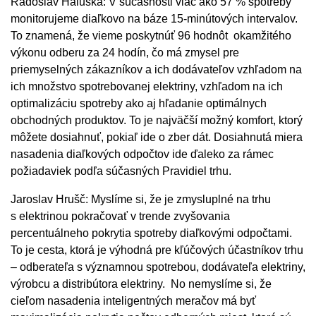
Radoslav Haluška: V súčasnosti viac ako 57 % spotreby
monitorujeme diaľkovo na báze 15-minútových intervalov.
To znamená, že vieme poskytnúť 96 hodnôt okamžitého
výkonu odberu za 24 hodín, čo má zmysel pre
priemyselných zákazníkov a ich dodávateľov vzhľadom na
ich množstvo spotrebovanej elektriny, vzhľadom na ich
optimalizáciu spotreby ako aj hľadanie optimálnych
obchodných produktov. To je najväčší možný komfort, ktorý
môžete dosiahnuť, pokiaľ ide o zber dát. Dosiahnutá miera
nasadenia diaľkových odpočtov ide ďaleko za rámec
požiadaviek podľa súčasných Pravidiel trhu.
Jaroslav Hrušč: Myslíme si, že je zmysluplné na trhu
s elektrinou pokračovať v trende zvyšovania
percentuálneho pokrytia spotreby diaľkovými odpočtami.
To je cesta, ktorá je výhodná pre kľúčových účastníkov trhu
– odberateľa s významnou spotrebou, dodávateľa elektriny,
výrobcu a distribútora elektriny. No nemyslíme si, že
cieľom nasadenia inteligentných meračov má byť