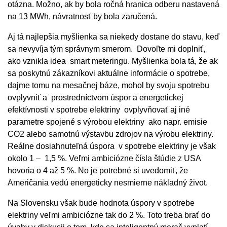
otázna. Možno, ak by bola ročná hranica odberu nastavená
na 13 MWh, návratnosť by bola zaručená.
Aj tá najlepšia myšlienka sa niekedy dostane do stavu, keď
sa nevyvíja tým správnym smerom. Dovoľte mi doplniť,
ako vznikla idea smart meteringu. Myšlienka bola tá, že ak
sa poskytnú zákazníkovi aktuálne informácie o spotrebe,
dajme tomu na mesačnej báze, mohol by svoju spotrebu
ovplyvniť a prostredníctvom úspor a energetickej
efektívnosti v spotrebe elektriny ovplyvňovať aj iné
parametre spojené s výrobou elektriny ako napr. emisie
CO2 alebo samotnú výstavbu zdrojov na výrobu elektriny.
Reálne dosiahnuteľná úspora v spotrebe elektriny je však
okolo 1 – 1,5 %. Veľmi ambiciózne čísla štúdie z USA
hovoria o 4 až 5 %. No je potrebné si uvedomiť, že
Američania vedú energeticky nesmierne nákladný život.
Na Slovensku však bude hodnota úspory v spotrebe
elektriny veľmi ambiciózne tak do 2 %. Toto treba brať do