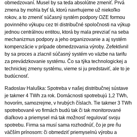
obmedzovaní. Musel by sa teda absolútne zmeniť. Prvá
zmena by mohla byť tá, ktorú navrhujeme už niekoľko
rokov, a to zmeniť súčasný systém podpory OZE formou
povinného výkupu cez tri distribučné spoločnosti na výkup
jednou centrálnou entitou, ktorá by mala prevziať na seba
mechanizmus podpory a jeho organizovanie a aj systém
kompenzácie v prípade obmedzovania výroby. Zefektívnil
by sa proces a zlacnil súčasný systém vo väzbe na tarifu
za prevádzkovanie systému. Čo sa týka technologickej a
technickej zmeny systému, vieme si ju predstaviť, ale to je
budúcnosť.
Radoslav Haluška: Spotreba v našej distribučnej sústave
je takmer 4 TWh za rok. Domácnosti spotrebujú 1,2 TWh,
hovorím, samozrejme, v hrubých číslach. Tie takmer 3 TWh
spotrebované vo firmách budú tak či tak monitorované
diaľkovo a priemysel má tak možnosť regulovať svoju
spotrebu. Firma sa musí sama rozhodnúť, čo je pre ňu
väčším prínosom: či obmedziť priemyselnú výrobu a