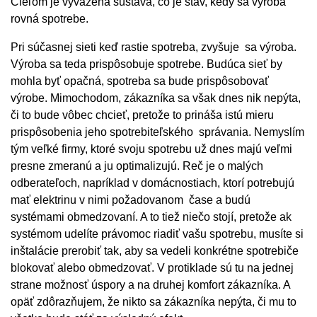
Cieľom je vyvážená sústava, čo je stav, kedy sa výroba
rovná spotrebe.
Pri súčasnej sieti keď rastie spotreba, zvyšuje sa výroba.
Výroba sa teda prispôsobuje spotrebe. Budúca sieť by
mohla byť opačná, spotreba sa bude prispôsobovať
výrobe. Mimochodom, zákazníka sa však dnes nik nepýta,
či to bude vôbec chcieť, pretože to prináša istú mieru
prispôsobenia jeho spotrebiteľského správania. Nemyslím
tým veľké firmy, ktoré svoju spotrebu už dnes majú veľmi
presne zmeranú a ju optimalizujú. Reč je o malých
odberateľoch, napríklad v domácnostiach, ktorí potrebujú
mať elektrinu v nimi požadovanom čase a budú
systémami obmedzovaní. A to tiež niečo stojí, pretože ak
systémom udelíte právomoc riadiť vašu spotrebu, musíte si
inštalácie prerobiť tak, aby sa vedeli konkrétne spotrebiče
blokovať alebo obmedzovať. V protiklade sú tu na jednej
strane možnosť úspory a na druhej komfort zákazníka. A
opäť zdôrazňujem, že nikto sa zákazníka nepýta, či mu to