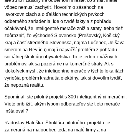
ale sú to i zásahy na odbernom mieste, čo smart meter
vôbec nemusí zachytiť. Hovorím o zásahoch na
svorkovniciach a o ďalších technických prvkoch
odberného zariadenia. Ide o tvrdé fakty a z pohľadu
očakávaní, že inteligentné merače znížia straty, treba tiež
zdôrazniť, že východné Slovensko (Prešovský, Košický
kraj a časť stredného Slovenska, najmä Lučenec, Jelšava
smerom na Revúcu) majú najväčší problém z pohľadu
sociálnej štruktúry obyvateľstva. To je jeden z vážnych
problémov, ak sa pozeráme na komerčné straty. Ak si
ktokoľvek myslí, že inteligentné merače v týchto lokalitách
vyriešia problém kradnutia elektriny, tak si dovolím tvrdiť,
že nepozná realitu.
Spomínali ste pilotný projekt s 300 inteligentnými meračmi.
Viete priblížiť, akým typom odberateľov ste tieto merače
inštalovali?
Radoslav Haluška: Štruktúra pilotného projektu je
zameraná na maloodber, teda na malé firmy a na