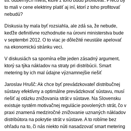
tis. odberných miest, ktoré z toho budú profitovať. Prečo by
to mali v cene elektriny platiť aj iní, ktorí z toho profitovať
nebudú?
Diskusia by mala byť rozsiahla, ale zdá sa, že nebude,
keďže definitívne rozhodnutie na úrovni ministerstva bude
v septembri 2012. O to viac je dôležité neustále apelovať
na ekonomickú stránku veci.
V diskusiách sa spomína ešte jeden zásadný argument,
ktorý sa týka nákladov na straty pri distribúcii. Smart
metering by ich mal údajne významnejšie riešiť
Jaroslav Hrušč: Ak chce byť prevádzkovateľ distribučnej
sústavy efektívny a optimálne prevádzkovať sústavu, musí
riešiť aj otázku znižovania strát v sústave. Na Slovensku
existuje systém motivačnej regulácie povolených strát, čo v
praxi znamená medziročné znižovanie uznaných nákladov
distribútora na pokrytie strát v sústave. A to robíme bez
ohľadu na to, či nás niekto núti nasadzovať smart metering