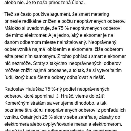
alebo nie. Je to naša prirodzená úloha.
Tiež sa často používa argument, že smart metering
prinesie radikálne zníženie počtu neoprávnených odberov.
Málokto si uvedomuje, že 75 % neoprávnených odberov
ide mimo elektromer. A je jedno, aký elektromer je na
danom odbernom mieste nainštalovaný. Neoprávnený
odber vzniká najmä obídením elektromera, čiže odberom
ešte pred ním samotným. Z tohto pohľadu smart elektromer
nič nezmôže. Straty z takýchto neoprávnených odberov
môžete znížiť najmä procesne, a to tak, že si vytvoríte tím
ľudí, ktorý bude čierne odbery odhaľovať a riešiť.
Radoslav Haluška: 75 %-ný podiel neoprávnených
odberov, ktoré spomínal J. Hrušč, vieme doložiť.
Komerčným stratám sa venujeme dlhodobo, a tak
poznáme štruktúru neoprávnených odberov z pohľadu ich
vzniku. Ostatných 25 % síce v sebe zahŕňa aj zásahy do
elektromera alebo ovplyvňovanie merania elektromerom,