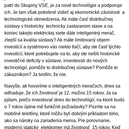
patrí do Skupiny VSE, je za nové technológie a podporuje
ich. Je tam však potrebné vidieť aj ekonomické závislosti a
technologické obmedzenia. Ak máte časť distribučnej
sústavy v historicky technicky zastaranom stave a na
koniec takejto elektrickej siete dáte inteligentný merač,
zlepší sa kvalita sústavy? Ak máte limitovaný objem
investícií a systémovo vás niekto tlačí, aby ste časť týchto
investícií, ktoré potrebujete na to, aby ste riešili historické
investičné deficity v sústave, investovali do nových
technológií, pomôže to distribučnej sústave? Pomôže to
zákazníkom? Ja tvrdím, že nie.
Navyše, ak hovoríme o inteligentných meračoch, dnes sa
odhaduje, že ich životnosť je 12, možno 15 rokov. Ja sa
pýtam, prečo investovať dnes do technológií, na ktoré budú
o 7 rokov úplne iné funkčné požiadavky? Pozrite sa na
mobilné telefóny, ktoré môžu byť dobrým príkladom toho,
ako sa nároky na zariadenia menia. Pre porovnanie,
moderný statický elektromer má životnosť 15 rokov. Keď