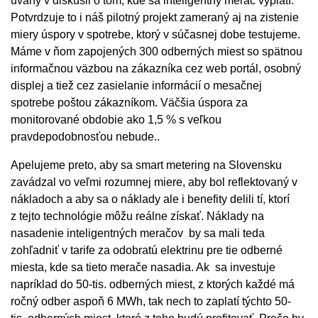
úvahy v diskusii o tom, kde sa inteligentný merač vyplatí.
Potvrdzuje to i náš pilotný projekt zameraný aj na zistenie
miery úspory v spotrebe, ktorý v súčasnej dobe testujeme.
Máme v ňom zapojených 300 odberných miest so spätnou
informačnou väzbou na zákazníka cez web portál, osobný
displej a tiež cez zasielanie informácií o mesačnej
spotrebe poštou zákazníkom. Väčšia úspora za
monitorované obdobie ako 1,5 % s veľkou
pravdepodobnosťou nebude..
Apelujeme preto, aby sa smart metering na Slovensku
zavádzal vo veľmi rozumnej miere, aby bol reflektovaný v
nákladoch a aby sa o náklady ale i benefity delili tí, ktorí
z tejto technológie môžu reálne získať. Náklady na
nasadenie inteligentných meračov by sa mali teda
zohľadniť v tarife za odobratú elektrinu pre tie odberné
miesta, kde sa tieto merače nasadia. Ak sa investuje
napríklad do 50-tis. odberných miest, z ktorých každé má
ročný odber aspoň 6 MWh, tak nech to zaplatí týchto 50-