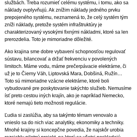
službách. Treba rozumieť celému systému, i tomu, ako sa
náklady ovplyvňujú. Ak znížim náklady jedného prvku
prepojeného systému, neznamená to, že celý systém tým
zníži náklady, pretože systém infraštruktúry je
charakterizovaný vysokými fixnými nákladmi, ktoré sa len
prerozdelia. Toto je mimoriadne dôležité.
Ako krajina sme dobre vybavení schopnosťou regulovať
sústavu, bilancovať a držať frekvenciu v povolených
limitoch. Máme vodu, máme prečerpávacie elektrárne, či
už je to Čierny Váh, Liptovská Mara, Dobšiná, Ružín…
Toto sú mimoriadne vzácne elektrárne, ktoré boli
vybudované pre poskytovanie takýchto služieb. Nemusíme
ísť preto cestou iných krajín, ako je napríklad Nemecko,
ktoré nemajú tieto možnosti regulácie.
Ľudia si zaslúžia, aby sa takýmto témam venovalo a
vnieslo sa do nich viac analytiky, ekonomiky a techniky.
Mnohé krajiny si koncepčne povedia, že najskôr urobia