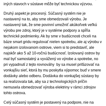
iných stavoch v sústave môže byť technickou výzvou.
Druhý aspekt je procesný. Súčasný systém nie je
nastavený na to, aby sme obmedzovali výrobu. Je
nastavený tak, že sme povinní umožniť akúkoľvek veľkú
výrobu pre zdroj, ktorý je v systéme podpory a spĺňa
technické podmienky. Ak by sme v budúcnosti chceli na
báze smart gridu regulovať nielen spotrebu, ale aj výrobu v
nejakom izolovanom ostrove, viem si to predstaviť, ale
najskôr ako 5 až 10-ročnú budúcnosť. Izolovaný ostrov by
mal byť samostatný a vyvážený vo výrobe a spotrebe, no
pri vypadnutí z tejto rovnováhy by sa musel prifázovať na
vonkajšiu sieť, ktorá by mu poskytla výpomoc buď v smere
dodávky alebo odberu. Dodávka do vonkajšej sústavy by
sa realizovala tak, aby sa z technologických príčin
nemusela obmedzovať výroba elektriny v rámci zdrojov
tohto ostrova.
Celý súčasný systém je postavený na podpore, nie na