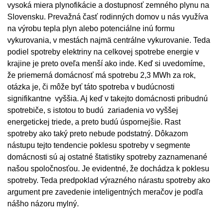
vysoká miera plynofikácie a dostupnosť zemného plynu na
Slovensku. Prevažná časť rodinných domov u nás využíva
na výrobu tepla plyn alebo potenciálne inú formu
vykurovania, v mestách najmä centrálne vykurovanie. Teda
podiel spotreby elektriny na celkovej spotrebe energie v
krajine je preto oveľa menší ako inde. Keď si uvedomíme,
že priemerná domácnosť má spotrebu 2,3 MWh za rok,
otázka je, či môže byť táto spotreba v budúcnosti
signifikantne vyššia. Aj keď v takejto domácnosti pribudnú
spotrebiče, s istotou to budú zariadenia vo vyššej
energetickej triede, a preto budú úspornejšie. Rast
spotreby ako taký preto nebude podstatný. Dôkazom
nástupu tejto tendencie poklesu spotreby v segmente
domácnosti sú aj ostatné štatistiky spotreby zaznamenané
našou spoločnosťou. Je evidentné, že dochádza k poklesu
spotreby. Teda predpoklad výrazného nárastu spotreby ako
argument pre zavedenie inteligentných meračov je podľa
nášho názoru mylný.