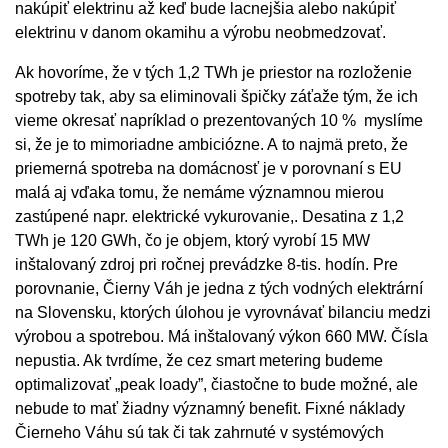
nakúpiť elektrinu až keď bude lacnejšia alebo nakúpiť
elektrinu v danom okamihu a výrobu neobmedzovať.
Ak hovoríme, že v tých 1,2 TWh je priestor na rozloženie
spotreby tak, aby sa eliminovali špičky záťaže tým, že ich
vieme okresať napríklad o prezentovaných 10 % myslíme
si, že je to mimoriadne ambiciózne. A to najmä preto, že
priemerná spotreba na domácnosť je v porovnaní s EU
malá aj vďaka tomu, že nemáme významnou mierou
zastúpené napr. elektrické vykurovanie,. Desatina z 1,2
TWh je 120 GWh, čo je objem, ktorý vyrobí 15 MW
inštalovaný zdroj pri ročnej prevádzke 8-tis. hodín. Pre
porovnanie, Čierny Váh je jedna z tých vodných elektrární
na Slovensku, ktorých úlohou je vyrovnávať bilanciu medzi
výrobou a spotrebou. Má inštalovaný výkon 660 MW. Čísla
nepustia. Ak tvrdíme, že cez smart metering budeme
optimalizovať „peak loady”, čiastočne to bude možné, ale
nebude to mať žiadny významný benefit. Fixné náklady
Čierneho Váhu sú tak či tak zahrnuté v systémových