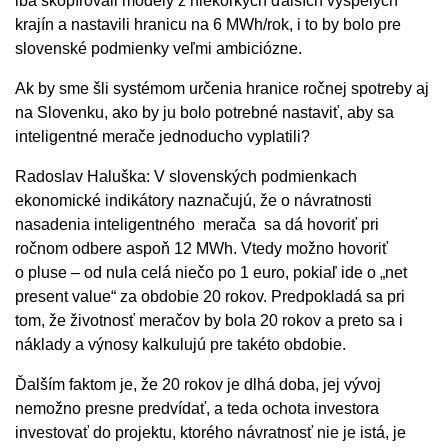
iba skopírovali modely z niekoľkých ďalších vyspelých
krajín a nastavili hranicu na 6 MWh/rok, i to by bolo pre
slovenské podmienky veľmi ambiciózne.
Ak by sme šli systémom určenia hranice ročnej spotreby aj
na Slovenku, ako by ju bolo potrebné nastaviť, aby sa
inteligentné merače jednoducho vyplatili?
Radoslav Haluška: V slovenských podmienkach
ekonomické indikátory naznačujú, že o návratnosti
nasadenia inteligentného merača sa dá hovoriť pri
ročnom odbere aspoň 12 MWh. Vtedy možno hovoriť
o pluse – od nula celá niečo po 1 euro, pokiaľ ide o „net
present value“ za obdobie 20 rokov. Predpokladá sa pri
tom, že životnosť meračov by bola 20 rokov a preto sa i
náklady a výnosy kalkulujú pre takéto obdobie.
Ďalším faktom je, že 20 rokov je dlhá doba, jej vývoj
nemožno presne predvídať, a teda ochota investora
investovať do projektu, ktorého návratnosť nie je istá, je