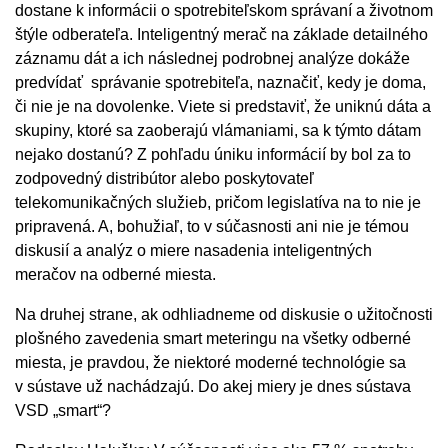
dostane k informácii o spotrebiteľskom správaní a životnom
štýle odberateľa. Inteligentný merač na základe detailného
záznamu dát a ich následnej podrobnej analýze dokáže
predvídať správanie spotrebiteľa, naznačiť, kedy je doma,
či nie je na dovolenke. Viete si predstaviť, že uniknú dáta a
skupiny, ktoré sa zaoberajú vlámaniami, sa k týmto dátam
nejako dostanú? Z pohľadu úniku informácií by bol za to
zodpovedný distribútor alebo poskytovateľ
telekomunikačných služieb, pričom legislatíva na to nie je
pripravená. A, bohužiaľ, to v súčasnosti ani nie je témou
diskusií a analýz o miere nasadenia inteligentných
meračov na odberné miesta.
Na druhej strane, ak odhliadneme od diskusie o užitočnosti
plošného zavedenia smart meteringu na všetky odberné
miesta, je pravdou, že niektoré moderné technológie sa
v sústave už nachádzajú. Do akej miery je dnes sústava
VSD „smart“?