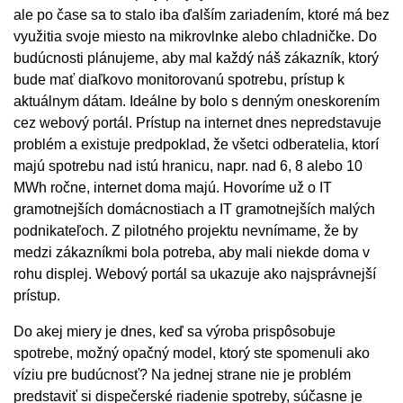
ale po čase sa to stalo iba ďalším zariadením, ktoré má bez
využitia svoje miesto na mikrovlnke alebo chladničke. Do
budúcnosti plánujeme, aby mal každý náš zákazník, ktorý
bude mať diaľkovo monitorovanú spotrebu, prístup k
aktuálnym dátam. Ideálne by bolo s denným oneskorením
cez webový portál. Prístup na internet dnes nepredstavuje
problém a existuje predpoklad, že všetci odberatelia, ktorí
majú spotrebu nad istú hranicu, napr. nad 6, 8 alebo 10
MWh ročne, internet doma majú. Hovoríme už o IT
gramotnejších domácnostiach a IT gramotnejších malých
podnikateľoch. Z pilotného projektu nevnímame, že by
medzi zákazníkmi bola potreba, aby mali niekde doma v
rohu displej. Webový portál sa ukazuje ako najsprávnejší
prístup.
Do akej miery je dnes, keď sa výroba prispôsobuje
spotrebe, možný opačný model, ktorý ste spomenuli ako
víziu pre budúcnosť? Na jednej strane nie je problém
predstaviť si dispečerské riadenie spotreby, súčasne je