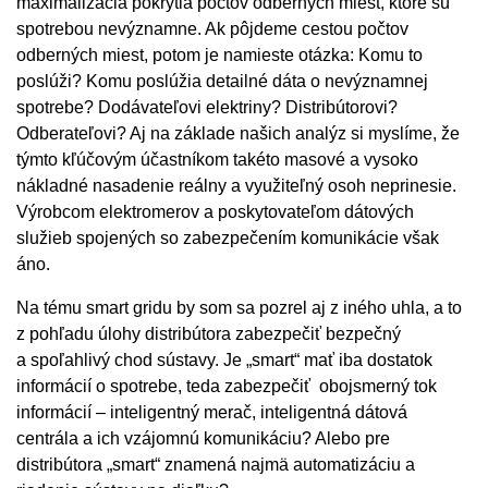
maximalizácia pokrytia počtov odberných miest, ktoré sú
spotrebou nevýznamne. Ak pôjdeme cestou počtov
odberných miest, potom je namieste otázka: Komu to
poslúži? Komu poslúžia detailné dáta o nevýznamnej
spotrebe? Dodávateľovi elektriny? Distribútorovi?
Odberateľovi? Aj na základe našich analýz si myslíme, že
týmto kľúčovým účastníkom takéto masové a vysoko
nákladné nasadenie reálny a využiteľný osoh neprinesie.
Výrobcom elektromerov a poskytovateľom dátových
služieb spojených so zabezpečením komunikácie však
áno.
Na tému smart gridu by som sa pozrel aj z iného uhla, a to
z pohľadu úlohy distribútora zabezpečiť bezpečný
a spoľahlivý chod sústavy. Je „smart“ mať iba dostatok
informácií o spotrebe, teda zabezpečiť obojsmerný tok
informácií – inteligentný merač, inteligentná dátová
centrála a ich vzájomnú komunikáciu? Alebo pre
distribútora „smart“ znamená najmä automatizáciu a