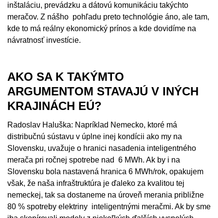
inštaláciu, prevádzku a dátovú komunikáciu takýchto
meračov. Z nášho pohľadu preto technológie áno, ale tam,
kde to má reálny ekonomický prínos a kde dovidíme na
návratnosť investície.
AKO SA K TAKÝMTO
ARGUMENTOM STAVAJÚ V INÝCH
KRAJINÁCH EÚ?
Radoslav Haluška: Napríklad Nemecko, ktoré má
distribučnú sústavu v úplne inej kondícii ako my na
Slovensku, uvažuje o hranici nasadenia inteligentného
merača pri ročnej spotrebe nad 6 MWh. Ak by i na
Slovensku bola nastavená hranica 6 MWh/rok, opakujem
však, že naša infraštruktúra je ďaleko za kvalitou tej
nemeckej, tak sa dostaneme na úroveň merania približne
80 % spotreby elektriny inteligentnými meračmi. Ak by sme