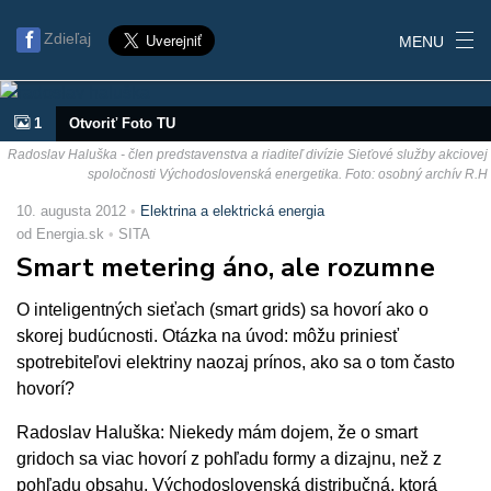
Zdieľaj
MENU
1
Otvoriť Foto TU
Radoslav Haluška - člen predstavenstva a riaditeľ divízie Sieťové služby akciovej
spoločnosti Východoslovenská energetika. Foto: osobný archív R.H
10. augusta 2012
Elektrina a elektrická energia
od Energia.sk
SITA
Smart metering áno, ale rozumne
O inteligentných sieťach (smart grids) sa hovorí ako o
skorej budúcnosti. Otázka na úvod: môžu priniesť
spotrebiteľovi elektriny naozaj prínos, ako sa o tom často
hovorí?
Radoslav Haluška: Niekedy mám dojem, že o smart
gridoch sa viac hovorí z pohľadu formy a dizajnu, než z
pohľadu obsahu. Východoslovenská distribučná, ktorá