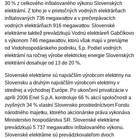
30 % z celkového inštalovaného výkonu Slovenských
elektrární. Z toho je v prietočných vodných elektrárňach
inštalovaných 736 megawattov a v prečerpávacích
vodných elektrárňach 916 megawattov. Slovenské
elektrárne taktiež prevádzkujú Vodnú elektráreň Gabčíkovo
s výkonom 746 megawattov, ktorú však majú v prenájme
od Vodohospodárskeho podniku, š.p. Podiel vodných
elektrární na ročnej výrobe elektrickej energie Slovenských
elektrární dosahuje od 13 do 20 %.
Slovenské elektrárne sú najväčším výrobcom elektriny na
Slovensku a druhým najväčším výrobcom elektriny v
strednej a východnej Európe. Po ukončení privatizácie v
apríli 2006 Enel S.p.A. kontroluje 66 % akcií spoločnosti a
zvyšných 34 % vlastní Slovensko prostredníctvom Fondu
národného majetku, ktorého akcionárske práva vykonáva
Ministerstvo hospodárstva SR. Slovenské elektrárne
prevádzkujú 5 737 megawattov inštalovaného výkonu.
Slovenské elektrárne sú prevádzkovateľom dvoch