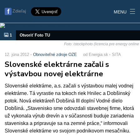
Zdieľaj
MENU
1
Otvoriť Foto TU
Foto: istockphoto (licencia pre energy online
12. júna 2012
Obnoviteľné zdroje OZE
od Energia.sk
SITA
Slovenské elektrárne začali s
výstavbou novej elektrárne
Slovenské elektrárne, a.s. začali s výstavbou malej vodnej
elektrárne. Tá vyrastie na tokoch riek Hnilec a Dobšinský
potok. Nová elektráreň Dobšiná III doplní Vodné dielo
Dobšiná. „Stavenisko sme odovzdali stavebnej firme, ktorá
už vykonala výrub drevín a v súčasnosti buduje zariadenia
staveniska a pripravuje sa na zemné práce,“ informovali
Slovenské elektrárne vo svojom podnikovom mesačníku.