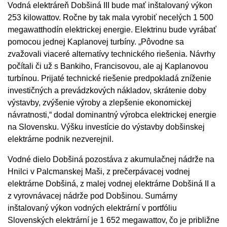
Vodná elektráreň Dobšiná III bude mať inštalovaný výkon
253 kilowattov. Ročne by tak mala vyrobiť necelých 1 500
megawatthodín elektrickej energie. Elektrinu bude vyrábať
pomocou jednej Kaplanovej turbíny. „Pôvodne sa
zvažovali viaceré alternatívy technického riešenia. Návrhy
počítali či už s Bankiho, Francisovou, ale aj Kaplanovou
turbínou. Prijaté technické riešenie predpokladá zníženie
investičných a prevádzkových nákladov, skrátenie doby
výstavby, zvýšenie výroby a zlepšenie ekonomickej
návratnosti,“ dodal dominantný výrobca elektrickej energie
na Slovensku. Výšku investície do výstavby dobšinskej
elektrárne podnik nezverejnil.
Vodné dielo Dobšiná pozostáva z akumulačnej nádrže na
Hnilci v Palcmanskej Maši, z prečerpávacej vodnej
elektrárne Dobšiná, z malej vodnej elektrárne Dobšiná II a
z vyrovnávacej nádrže pod Dobšinou. Sumárny
inštalovaný výkon vodných elektrární v portfóliu
Slovenských elektrární je 1 652 megawattov, čo je približne