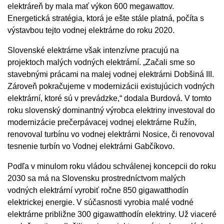
elektráreň by mala mať výkon 600 megawattov.
Energetická stratégia, ktorá je ešte stále platná, počíta s
výstavbou tejto vodnej elektrárne do roku 2020.
Slovenské elektrárne však intenzívne pracujú na
projektoch malých vodných elektrární. „Začali sme so
stavebnými prácami na malej vodnej elektrárni Dobšiná III.
Zároveň pokračujeme v modernizácii existujúcich vodných
elektrární, ktoré sú v prevádzke,“ dodala Burdová. V tomto
roku slovenský dominantný výrobca elektriny investoval do
modernizácie prečerpávacej vodnej elektrárne Ružín,
renovoval turbínu vo vodnej elektrárni Nosice, či renovoval
tesnenie turbín vo Vodnej elektrárni Gabčíkovo.
Podľa v minulom roku vládou schválenej koncepcii do roku
2030 sa má na Slovensku prostredníctvom malých
vodných elektrární vyrobiť ročne 850 gigawatthodín
elektrickej energie. V súčasnosti vyrobia malé vodné
elektrárne približne 300 gigawatthodín elektriny. Už viaceré