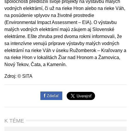
spoločnosti predložili svoje projekty na výstavbu malých
vodných elektrární, či už na rieke Hron alebo na rieke Váh,
na posúdenie vplyvov na životné prostredie
(Environmental Impact Assessment – EIA). O výstavbu
malých vodných elektrární majú záujem aj Slovenské
elektrárne. Ešte zhruba pred dvoma rokmi informovali, že
sa intenzívne venujú príprave výstavby malých vodných
elektrární na rieke Váh v úseku Ružomberok – Kraľovany a
na rieke Hron v lokalitách Žiar nad Hronom a Žarnovica,
Nový Tekov, Čata, a Kamenín.
Zdroj: © SITA
Zdieľať
K TÉME