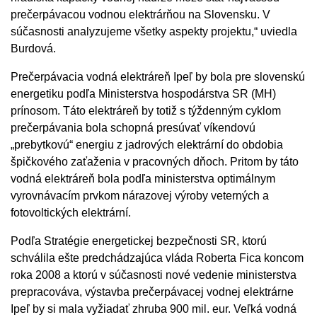
prečerpávacou vodnou elektrárňou na Slovensku. V
súčasnosti analyzujeme všetky aspekty projektu,“ uviedla
Burdová.
Prečerpávacia vodná elektráreň Ipeľ by bola pre slovenskú
energetiku podľa Ministerstva hospodárstva SR (MH)
prínosom. Táto elektráreň by totiž s týždenným cyklom
prečerpávania bola schopná presúvať víkendovú
„prebytkovú“ energiu z jadrových elektrární do obdobia
špičkového zaťaženia v pracovných dňoch. Pritom by táto
vodná elektráreň bola podľa ministerstva optimálnym
vyrovnávacím prvkom nárazovej výroby veterných a
fotovoltických elektrární.
Podľa Stratégie energetickej bezpečnosti SR, ktorú
schválila ešte predchádzajúca vláda Roberta Fica koncom
roka 2008 a ktorú v súčasnosti nové vedenie ministerstva
prepracováva, výstavba prečerpávacej vodnej elektrárne
Ipeľ by si mala vyžiadať zhruba 900 mil. eur. Veľká vodná