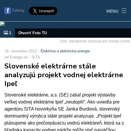
Zdieľaj
MENU
1
Otvoriť Foto TU
Foto: istockphoto (licencia pre energy online
19. novembra 2012
Elektrina a elektrická energia
od Energia.sk
SITA
Slovenské elektrárne stále
analyzujú projekt vodnej elektrárne
Ipeľ
Slovenské elektrárne, a.s. (SE) zatiaľ projekt výstavby
veľkej vodnej elektrárne Ipeľ „neutopili“. Ako uviedla pre
agentúru SITA hovorkyňa SE Janka Burdová, slovenský
dominantný výrobca stále projekt analyzuje. „Projekt Ipeľ
plánujeme ako prečerpávaciu vodnú elektráreň, ktorá sa z
hľadiska kapacity vodnej nádrže môže stať najväčšou