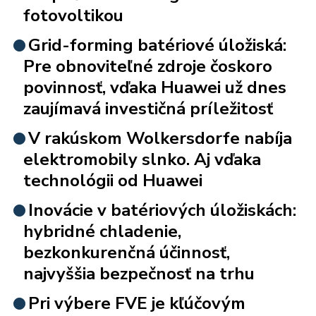
fotovoltikou
Grid-forming batériové úložiská:
Pre obnoviteľné zdroje čoskoro
povinnosť, vďaka Huawei už dnes
zaujímavá investičná príležitosť
V rakúskom Wolkersdorfe nabíja
elektromobily slnko. Aj vďaka
technológii od Huawei
Inovácie v batériových úložiskách:
hybridné chladenie,
bezkonkurenčná účinnosť,
najvyššia bezpečnosť na trhu
Pri výbere FVE je kľúčovým