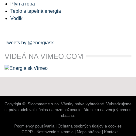
Plyn a ropa
Teplo a tepelná energia
Vodík
Tweets by @energiask
VIDEÁ NA VIMEO.COM
Copyright © iSicommerce s.r.o. Všetky práva vyhradené. Vyhradzujeme
si právo udeľovať súhlas na rozmnožovanie, šírenie a na verejný prenos
obsahu.
Podmienky používania
Ochrana osobných údajov a cookies
GDPR - Nastavenie sukromia
Mapa stránok
Kontakt