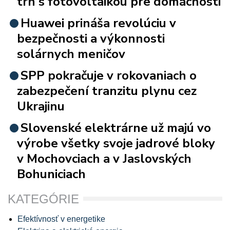
trh s fotovoltaikou pre domácnosti
Huawei prináša revolúciu v
bezpečnosti a výkonnosti
solárnych meničov
SPP pokračuje v rokovaniach o
zabezpečení tranzitu plynu cez
Ukrajinu
Slovenské elektrárne už majú vo
výrobe všetky svoje jadrové bloky
v Mochovciach a v Jaslovských
Bohuniciach
KATEGÓRIE
Efektívnosť v energetike