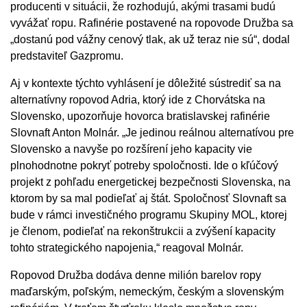
producenti v situácii, že rozhodujú, akými trasami budú
vyvážať ropu. Rafinérie postavené na ropovode Družba sa
„dostanú pod vážny cenový tlak, ak už teraz nie sú“, dodal
predstaviteľ Gazpromu.
Aj v kontexte týchto vyhlásení je dôležité sústrediť sa na
alternatívny ropovod Adria, ktorý ide z Chorvátska na
Slovensko, upozorňuje hovorca bratislavskej rafinérie
Slovnaft Anton Molnár. „Je jedinou reálnou alternatívou pre
Slovensko a navyše po rozšírení jeho kapacity vie
plnohodnotne pokryť potreby spoločnosti. Ide o kľúčový
projekt z pohľadu energetickej bezpečnosti Slovenska, na
ktorom by sa mal podieľať aj štát. Spoločnosť Slovnaft sa
bude v rámci investičného programu Skupiny MOL, ktorej
je členom, podieľať na rekonštrukcii a zvýšení kapacity
tohto strategického napojenia,“ reagoval Molnár.
Ropovod Družba dodáva denne milión barelov ropy
maďarským, poľským, nemeckým, českým a slovenským