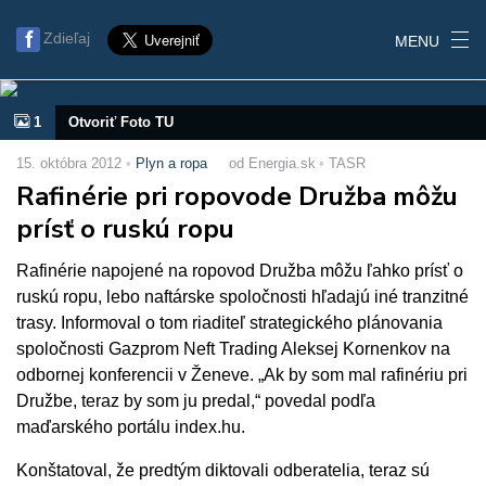
Zdieľaj
MENU
1
Otvoriť Foto TU
15. októbra 2012
Plyn a ropa
od Energia.sk
TASR
Rafinérie pri ropovode Družba môžu
prísť o ruskú ropu
Rafinérie napojené na ropovod Družba môžu ľahko prísť o
ruskú ropu, lebo naftárske spoločnosti hľadajú iné tranzitné
trasy. Informoval o tom riaditeľ strategického plánovania
spoločnosti Gazprom Neft Trading Aleksej Kornenkov na
odbornej konferencii v Ženeve. „Ak by som mal rafinériu pri
Družbe, teraz by som ju predal,“ povedal podľa
maďarského portálu index.hu.
Konštatoval, že predtým diktovali odberatelia, teraz sú