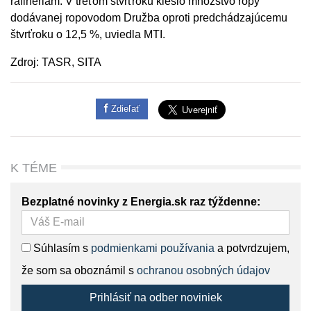
rafinériám. V treťom štvrťroku kleslo množstvo ropy
dodávanej ropovodom Družba oproti predchádzajúcemu
štvrťroku o 12,5 %, uviedla MTI.
Zdroj: TASR, SITA
Zdieľať
K TÉME
Bezplatné novinky z Energia.sk raz týždenne:
Súhlasím s
podmienkami používania
a potvrdzujem,
že som sa oboznámil s
ochranou osobných údajov
Prihlásiť na odber noviniek