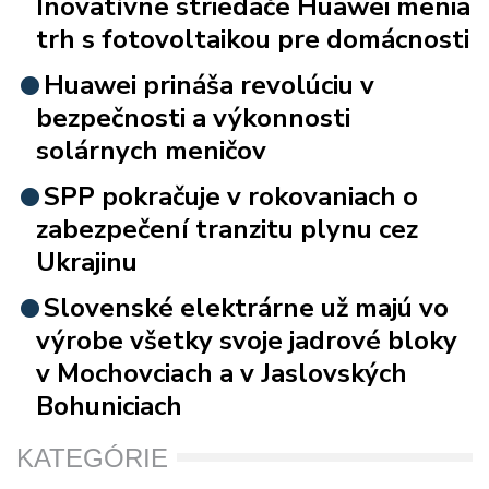
Inovatívne striedače Huawei menia
trh s fotovoltaikou pre domácnosti
Huawei prináša revolúciu v
bezpečnosti a výkonnosti
solárnych meničov
SPP pokračuje v rokovaniach o
zabezpečení tranzitu plynu cez
Ukrajinu
Slovenské elektrárne už majú vo
výrobe všetky svoje jadrové bloky
v Mochovciach a v Jaslovských
Bohuniciach
KATEGÓRIE