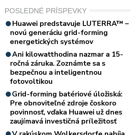
POSLEDNÉ PRÍSPEVKY
Huawei predstavuje LUTERRA™ –
novú generáciu grid-forming
energetických systémov
Ani kilowatthodina nazmar a 15-
ročná záruka. Zoznámte sa s
bezpečnou a inteligentnou
fotovoltikou
Grid-forming batériové úložiská:
Pre obnoviteľné zdroje čoskoro
povinnosť, vďaka Huawei už dnes
zaujímavá investičná príležitosť
V rakúskom Wolkersdorfe nabíja