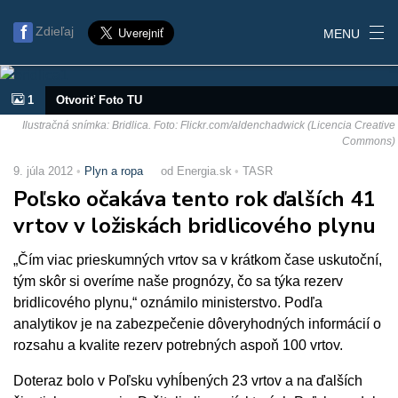
Zdieľaj
MENU
1
Otvoriť Foto TU
Ilustračná snímka: Bridlica. Foto: Flickr.com/aldenchadwick (Licencia Creative
Commons)
9. júla 2012
Plyn a ropa
od Energia.sk
TASR
Poľsko očakáva tento rok ďalších 41
vrtov v ložiskách bridlicového plynu
„Čím viac prieskumných vrtov sa v krátkom čase uskutoční,
tým skôr si overíme naše prognózy, čo sa týka rezerv
bridlicového plynu,“ oznámilo ministerstvo. Podľa
analytikov je na zabezpečenie dôveryhodných informácií o
rozsahu a kvalite rezerv potrebných aspoň 100 vrtov.
Doteraz bolo v Poľsku vyhĺbených 23 vrtov a na ďalších