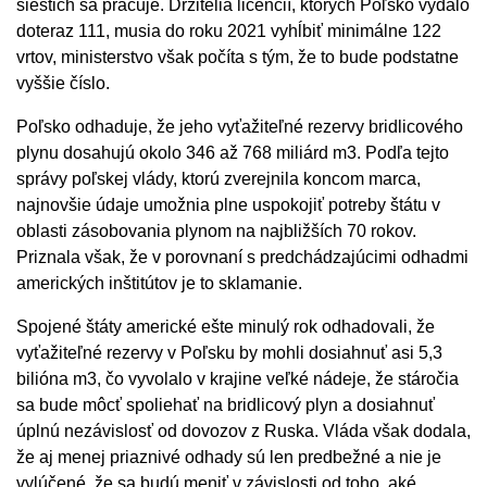
šiestich sa pracuje. Držitelia licencií, ktorých Poľsko vydalo
doteraz 111, musia do roku 2021 vyhĺbiť minimálne 122
vrtov, ministerstvo však počíta s tým, že to bude podstatne
vyššie číslo.
Poľsko odhaduje, že jeho vyťažiteľné rezervy bridlicového
plynu dosahujú okolo 346 až 768 miliárd m3. Podľa tejto
správy poľskej vlády, ktorú zverejnila koncom marca,
najnovšie údaje umožnia plne uspokojiť potreby štátu v
oblasti zásobovania plynom na najbližších 70 rokov.
Priznala však, že v porovnaní s predchádzajúcimi odhadmi
amerických inštitútov je to sklamanie.
Spojené štáty americké ešte minulý rok odhadovali, že
vyťažiteľné rezervy v Poľsku by mohli dosiahnuť asi 5,3
bilióna m3, čo vyvolalo v krajine veľké nádeje, že stáročia
sa bude môcť spoliehať na bridlicový plyn a dosiahnuť
úplnú nezávislosť od dovozov z Ruska. Vláda však dodala,
že aj menej priaznivé odhady sú len predbežné a nie je
vylúčené, že sa budú meniť v závislosti od toho, aké