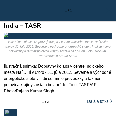
1 / 1
India – TASR
Ilustračná snímka: Dopravný kolaps v centre indického mesta Naí Dillí v
utorok 31. júla 2012. Severné a východné energetické siete v Indii sú mimo
prevádzky a takmer polovica krajiny zostala bez prúdu. Foto: TASR/AP
Photo/Rajesh Kumar Singh
Ilustračná snímka: Dopravný kolaps v centre indického
mesta Naí Dillí v utorok 31. júla 2012. Severné a východné
energetické siete v Indii sú mimo prevádzky a takmer
polovica krajiny zostala bez prúdu. Foto: TASR/AP
Photo/Rajesh Kumar Singh
1 / 2
Ďalšia fotka