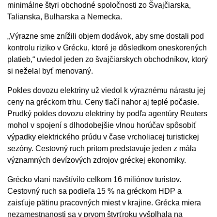
minimálne štyri obchodné spoločnosti zo Švajčiarska,
Talianska, Bulharska a Nemecka.
„Výrazne sme znížili objem dodávok, aby sme dostali pod
kontrolu riziko v Grécku, ktoré je dôsledkom oneskorených
platieb,“ uviedol jeden zo švajčiarskych obchodníkov, ktorý
si neželal byť menovaný.
Pokles dovozu elektriny už viedol k výraznému nárastu jej
ceny na gréckom trhu. Ceny tlačí nahor aj teplé počasie.
Prudký pokles dovozu elektriny by podľa agentúry Reuters
mohol v spojení s dlhodobejšie vlnou horúčav spôsobiť
výpadky elektrického prúdu v čase vrcholiacej turistickej
sezóny. Cestovný ruch pritom predstavuje jeden z mála
významných devízových zdrojov gréckej ekonomiky.
Grécko vlani navštívilo celkom 16 miliónov turistov.
Cestovný ruch sa podieľa 15 % na gréckom HDP a
zaisťuje pätinu pracovných miest v krajine. Grécka miera
nezamestnanosti sa v prvom štvrťroku vyšplhala na