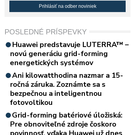
Prihlásiť na odber noviniek
POSLEDNÉ PRÍSPEVKY
Huawei predstavuje LUTERRA™ –
novú generáciu grid-forming
energetických systémov
Ani kilowatthodina nazmar a 15-
ročná záruka. Zoznámte sa s
bezpečnou a inteligentnou
fotovoltikou
Grid-forming batériové úložiská:
Pre obnoviteľné zdroje čoskoro
povinnosť, vďaka Huawei už dnes