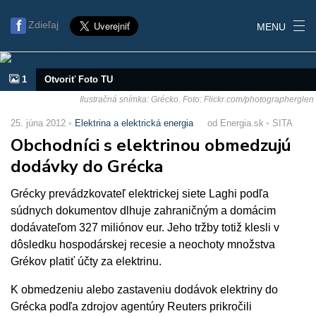
Zdieľaj
MENU
1
Otvoriť Foto TU
Ilustračná snímka: Grécko. Foto: Flickr.com/photographerglen
25. júna 2012
Elektrina a elektrická energia
od Energia.sk
SITA
Obchodníci s elektrinou obmedzujú
dodávky do Grécka
Grécky prevádzkovateľ elektrickej siete Laghi podľa
súdnych dokumentov dlhuje zahraničným a domácim
dodávateľom 327 miliónov eur. Jeho tržby totiž klesli v
dôsledku hospodárskej recesie a neochoty množstva
Grékov platiť účty za elektrinu.
K obmedzeniu alebo zastaveniu dodávok elektriny do
Grécka podľa zdrojov agentúry Reuters prikročili