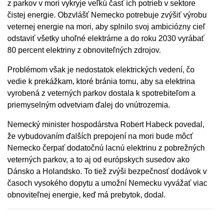
z parkov v mori vykryje veľkú časť ich potrieb v sektore
čistej energie. Obzvlášť Nemecko potrebuje zvýšiť výrobu
veternej energie na mori, aby splnilo svoj ambiciózny cieľ
odstaviť všetky uhoľné elektrárne a do roku 2030 vyrábať
80 percent elektriny z obnoviteľných zdrojov.
Problémom však je nedostatok elektrických vedení, čo
vedie k prekážkam, ktoré bránia tomu, aby sa elektrina
vyrobená z veterných parkov dostala k spotrebiteľom a
priemyselným odvetviam ďalej do vnútrozemia.
Nemecký minister hospodárstva Robert Habeck povedal,
že vybudovaním ďalších prepojení na mori bude môcť
Nemecko čerpať dodatočnú lacnú elektrinu z pobrežných
veterných parkov, a to aj od európskych susedov ako
Dánsko a Holandsko. To tiež zvýši bezpečnosť dodávok v
časoch vysokého dopytu a umožní Nemecku vyvážať viac
obnoviteľnej energie, keď má prebytok, dodal.