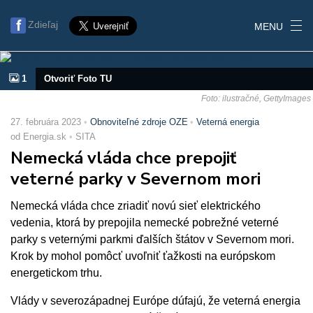
Zdieľaj
MENU
1
Otvoriť Foto TU
Foto: ilustračné, GettyImages
27. februára 2023
Obnoviteľné zdroje OZE
Veterná energia
od Energia.sk
SITA
Nemecká vláda chce prepojiť
veterné parky v Severnom mori
Nemecká vláda chce zriadiť novú sieť elektrického
vedenia, ktorá by prepojila nemecké pobrežné veterné
parky s veternými parkmi ďalších štátov v Severnom mori.
Krok by mohol pomôcť uvoľniť ťažkosti na európskom
energetickom trhu.
Vlády v severozápadnej Európe dúfajú, že veterná energia