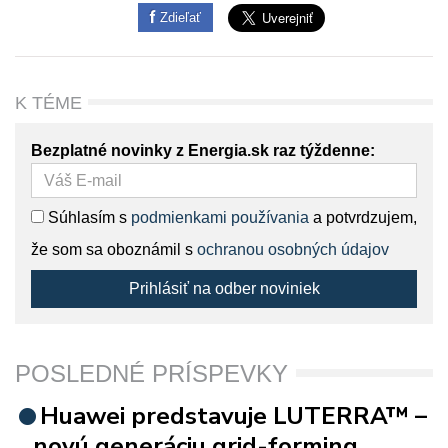
Zdieľať
K TÉME
Bezplatné novinky z Energia.sk raz týždenne:
Súhlasím s
podmienkami používania
a potvrdzujem,
že som sa oboznámil s
ochranou osobných údajov
Prihlásiť na odber noviniek
POSLEDNÉ PRÍSPEVKY
Huawei predstavuje LUTERRA™ –
novú generáciu grid-forming