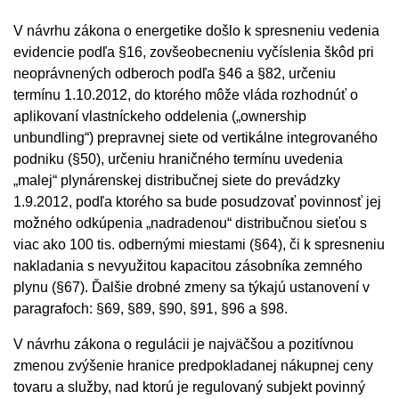
V návrhu zákona o energetike došlo k spresneniu vedenia
evidencie podľa §16, zovšeobecneniu vyčíslenia škôd pri
neoprávnených odberoch podľa §46 a §82, určeniu
termínu 1.10.2012, do ktorého môže vláda rozhodnúť o
aplikovaní vlastníckeho oddelenia („ownership
unbundling“) prepravnej siete od vertikálne integrovaného
podniku (§50), určeniu hraničného termínu uvedenia
„malej“ plynárenskej distribučnej siete do prevádzky
1.9.2012, podľa ktorého sa bude posudzovať povinnosť jej
možného odkúpenia „nadradenou“ distribučnou sieťou s
viac ako 100 tis. odbernými miestami (§64), či k spresneniu
nakladania s nevyužitou kapacitou zásobníka zemného
plynu (§67). Ďalšie drobné zmeny sa týkajú ustanovení v
paragrafoch: §69, §89, §90, §91, §96 a §98.
V návrhu zákona o regulácii je najväčšou a pozitívnou
zmenou zvýšenie hranice predpokladanej nákupnej ceny
tovaru a služby, nad ktorú je regulovaný subjekt povinný