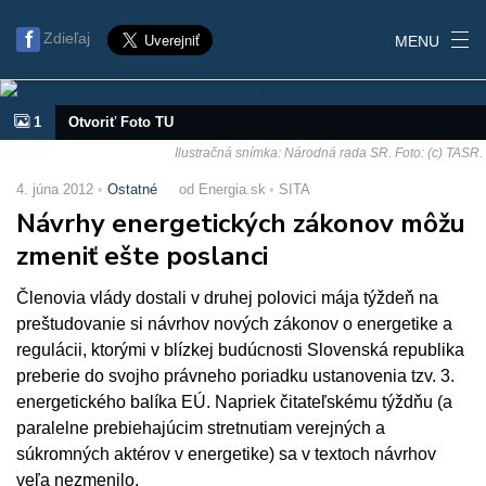
Zdieľaj
MENU
1
Otvoriť Foto TU
Ilustračná snímka: Národná rada SR. Foto: (c) TASR.
4. júna 2012
Ostatné
od Energia.sk
SITA
Návrhy energetických zákonov môžu
zmeniť ešte poslanci
Členovia vlády dostali v druhej polovici mája týždeň na
preštudovanie si návrhov nových zákonov o energetike a
regulácii, ktorými v blízkej budúcnosti Slovenská republika
preberie do svojho právneho poriadku ustanovenia tzv. 3.
energetického balíka EÚ. Napriek čitateľskému týždňu (a
paralelne prebiehajúcim stretnutiam verejných a
súkromných aktérov v energetike) sa v textoch návrhov
veľa nezmenilo.