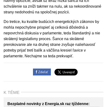
návrhy opozície, avšak už teraz nízka šanca na ich
schválenie sa zníži takmer na nulu, ak sa nekoordinované
strany nedohodnú na spoločnej pozícii.
Do tretice, ku kvalite budúcich energetických zákonov by
mohla nepochybne prispieť aj celková dôsledná a
nepovrchná diskusia v parlamente, teda štandardný a nie
skrátený legislatívny proces. Šance na skrátené
prerokovanie ale na druhej strane zvyšuje naliehavosť
potreby prijať tretí balík a väčšina kresiel ľavice v
parlamente. Nechajme sa teda prekvapiť.
Zdieľať
K TÉME
Bezplatné novinky z Energia.sk raz týždenne: