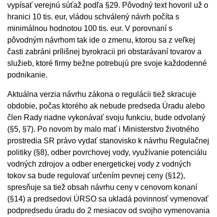
vypísať verejnú súťaž podľa §29. Pôvodný text hovoril už o
hranici 10 tis. eur, vládou schválený návrh počíta s
minimálnou hodnotou 100 tis. eur. V porovnaní s
pôvodným návrhom tak ide o zmenu, ktorou sa z veľkej
časti zabráni prílišnej byrokracii pri obstarávaní tovarov a
služieb, ktoré firmy bežne potrebujú pre svoje každodenné
podnikanie.
Aktuálna verzia návrhu zákona o regulácii tiež skracuje
obdobie, počas ktorého ak nebude predseda Úradu alebo
člen Rady riadne vykonávať svoju funkciu, bude odvolaný
(§5, §7). Po novom by malo mať i Ministerstvo životného
prostredia SR právo vydať stanovisko k návrhu Regulačnej
politiky (§8), odber povrchovej vody, využívanie potenciálu
vodných zdrojov a odber energetickej vody z vodných
tokov sa bude regulovať určením pevnej ceny (§12),
spresňuje sa tiež obsah návrhu ceny v cenovom konaní
(§14) a predsedovi ÚRSO sa ukladá povinnosť vymenovať
podpredsedu úradu do 2 mesiacov od svojho vymenovania