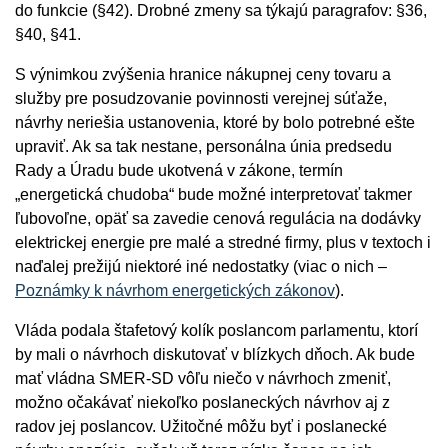
do funkcie (§42). Drobné zmeny sa týkajú paragrafov: §36,
§40, §41.
S výnimkou zvýšenia hranice nákupnej ceny tovaru a
služby pre posudzovanie povinnosti verejnej súťaže,
návrhy neriešia ustanovenia, ktoré by bolo potrebné ešte
upraviť. Ak sa tak nestane, personálna únia predsedu
Rady a Úradu bude ukotvená v zákone, termín
„energetická chudoba“ bude možné interpretovať takmer
ľubovoľne, opäť sa zavedie cenová regulácia na dodávky
elektrickej energie pre malé a stredné firmy, plus v textoch i
naďalej prežijú niektoré iné nedostatky (viac o nich –
Poznámky k návrhom energetických zákonov
).
Vláda podala štafetový kolík poslancom parlamentu, ktorí
by mali o návrhoch diskutovať v blízkych dňoch. Ak bude
mať vládna SMER-SD vôľu niečo v návrhoch zmeniť,
možno očakávať niekoľko poslaneckých návrhov aj z
radov jej poslancov. Užitočné môžu byť i poslanecké