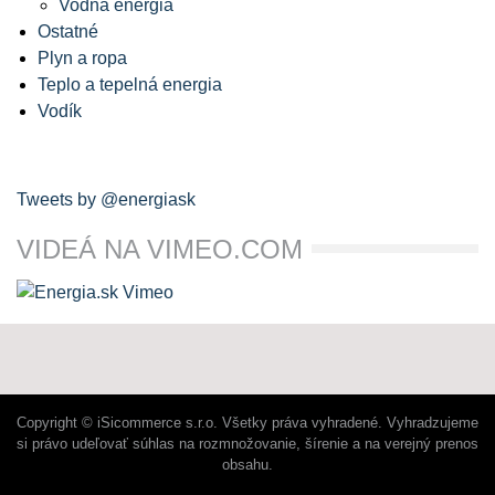
Vodná energia
Ostatné
Plyn a ropa
Teplo a tepelná energia
Vodík
Tweets by @energiask
VIDEÁ NA VIMEO.COM
Copyright © iSicommerce s.r.o. Všetky práva vyhradené. Vyhradzujeme
si právo udeľovať súhlas na rozmnožovanie, šírenie a na verejný prenos
obsahu.