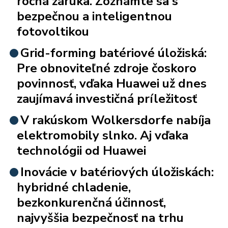
ročná záruka. Zoznámte sa s
bezpečnou a inteligentnou
fotovoltikou
Grid-forming batériové úložiská:
Pre obnoviteľné zdroje čoskoro
povinnosť, vďaka Huawei už dnes
zaujímavá investičná príležitosť
V rakúskom Wolkersdorfe nabíja
elektromobily slnko. Aj vďaka
technológii od Huawei
Inovácie v batériových úložiskách:
hybridné chladenie,
bezkonkurenčná účinnosť,
najvyššia bezpečnosť na trhu