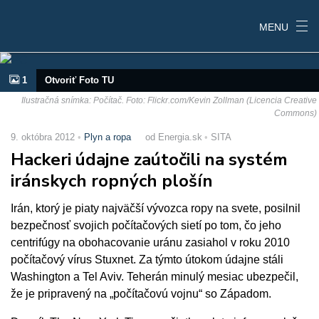
MENU
1
Otvoriť Foto TU
Ilustračná snímka: Počítač. Foto: Flickr.com/Kevin Zollman (Licencia Creative
Commons)
9. októbra 2012
Plyn a ropa
od Energia.sk
SITA
Hackeri údajne zaútočili na systém
iránskych ropných plošín
Irán, ktorý je piaty najväčší vývozca ropy na svete, posilnil
bezpečnosť svojich počítačových sietí po tom, čo jeho
centrifúgy na obohacovanie uránu zasiahol v roku 2010
počítačový vírus Stuxnet. Za týmto útokom údajne stáli
Washington a Tel Aviv. Teherán minulý mesiac ubezpečil,
že je pripravený na „počítačovú vojnu“ so Západom.