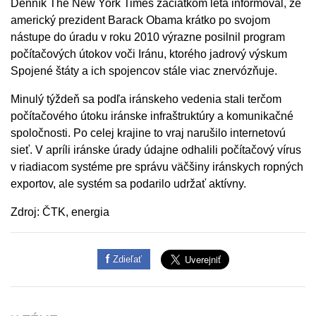
Denník The New York Times začiatkom leta informoval, že
americký prezident Barack Obama krátko po svojom
nástupe do úradu v roku 2010 výrazne posilnil program
počítačových útokov voči Iránu, ktorého jadrový výskum
Spojené štáty a ich spojencov stále viac znervózňuje.
Minulý týždeň sa podľa iránskeho vedenia stali terčom
počítačového útoku iránske infraštruktúry a komunikačné
spoločnosti. Po celej krajine to vraj narušilo internetovú
sieť. V apríli iránske úrady údajne odhalili počítačový vírus
v riadiacom systéme pre správu väčšiny iránskych ropných
exportov, ale systém sa podarilo udržať aktívny.
Zdroj: ČTK, energia
Zdieľať