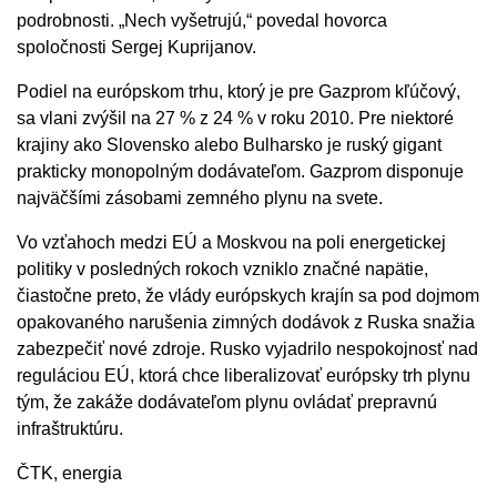
podrobnosti. „Nech vyšetrujú,“ povedal hovorca
spoločnosti Sergej Kuprijanov.
Podiel na európskom trhu, ktorý je pre Gazprom kľúčový,
sa vlani zvýšil na 27 % z 24 % v roku 2010. Pre niektoré
krajiny ako Slovensko alebo Bulharsko je ruský gigant
prakticky monopolným dodávateľom. Gazprom disponuje
najväčšími zásobami zemného plynu na svete.
Vo vzťahoch medzi EÚ a Moskvou na poli energetickej
politiky v posledných rokoch vzniklo značné napätie,
čiastočne preto, že vlády európskych krajín sa pod dojmom
opakovaného narušenia zimných dodávok z Ruska snažia
zabezpečiť nové zdroje. Rusko vyjadrilo nespokojnosť nad
reguláciou EÚ, ktorá chce liberalizovať európsky trh plynu
tým, že zakáže dodávateľom plynu ovládať prepravnú
infraštruktúru.
ČTK, energia