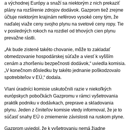
a východnej Európy a snaží sa niektorým z nich prekaziť
plány na rozšírenie zdrojov dodávok. Gazprom tiež zrejme
účtuje niektorým krajinám neférovo vysoké ceny tým, že
naďalej viaže ceny svojho plynu na svetové ceny ropy. Tie
v posledných rokoch na rozdiel od trhových cien plynu
prevažne rástli.
„Ak bude zistené takéto chovanie, môže to zakladať
obmedzovanie hospodárskej súťaže a viesť k vyšším
cenám a zhoršeniu bezpečnosti dodávok,“ uviedla komisia.
„V konečnom dôsledku by takéto jednanie poškodzovalo
spotrebiteľov v EÚ,“ dodala.
Vlani úradníci komisie uskutočnili razie v niekoľkých
európskych pobočkách Gazpromu v rámci vyšetrovania
praktík podniku v dodávkach, preprave a skladovania
plynu. Jeden z činiteľov komisie vtedy informoval, že je to
súčasť snahy EÚ o zmiernenie závislosti na ruskom plyne.
Gazprom uviedol, že k vyšetrovaniu nemá žiadne