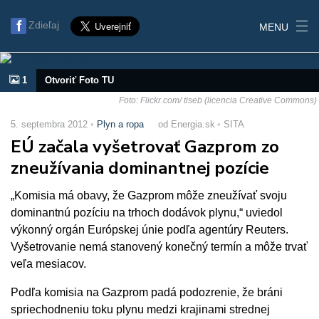
Zdieľaj
MENU
1
Otvoriť Foto TU
Foto: Flickr.com/ tiseb (licencia Creative Commons)
5. septembra 2012
Plyn a ropa
od Energia.sk
SITA
EÚ začala vyšetrovať Gazprom zo
zneužívania dominantnej pozície
„Komisia má obavy, že Gazprom môže zneužívať svoju
dominantnú pozíciu na trhoch dodávok plynu,“ uviedol
výkonný orgán Európskej únie podľa agentúry Reuters.
Vyšetrovanie nemá stanovený konečný termín a môže trvať
veľa mesiacov.
Podľa komisia na Gazprom padá podozrenie, že bráni
spriechodneniu toku plynu medzi krajinami strednej