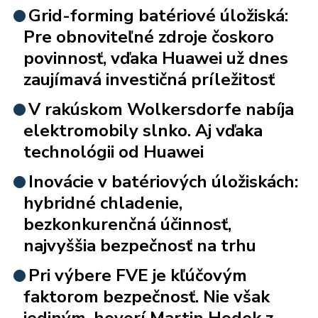
Grid-forming batériové úložiská:
Pre obnoviteľné zdroje čoskoro
povinnosť, vďaka Huawei už dnes
zaujímavá investičná príležitosť
V rakúskom Wolkersdorfe nabíja
elektromobily slnko. Aj vďaka
technológii od Huawei
Inovácie v batériových úložiskách:
hybridné chladenie,
bezkonkurenčná účinnosť,
najvyššia bezpečnosť na trhu
Pri výbere FVE je kľúčovým
faktorom bezpečnosť. Nie však
jediným, hovorí Martin Hodek z