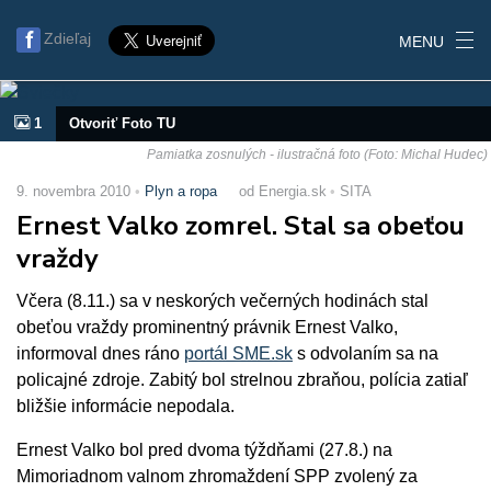
Zdieľaj
MENU
1
Otvoriť Foto TU
Pamiatka zosnulých - ilustračná foto (Foto: Michal Hudec)
9. novembra 2010
Plyn a ropa
od Energia.sk
SITA
Ernest Valko zomrel. Stal sa obeťou
vraždy
Včera (8.11.) sa v neskorých večerných hodinách stal
obeťou vraždy prominentný právnik Ernest Valko,
informoval dnes ráno
portál SME.sk
s odvolaním sa na
policajné zdroje. Zabitý bol strelnou zbraňou, polícia zatiaľ
bližšie informácie nepodala.
Ernest Valko bol pred dvoma týždňami (27.8.) na
Mimoriadnom valnom zhromaždení SPP zvolený za