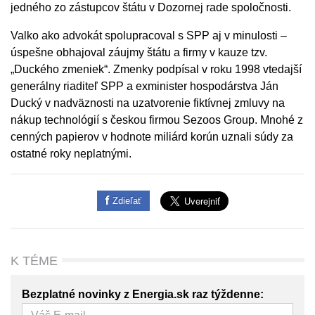
jedného zo zástupcov štátu v Dozornej rade spoločnosti.
Valko ako advokát spolupracoval s SPP aj v minulosti –
úspešne obhajoval záujmy štátu a firmy v kauze tzv.
„Duckého zmeniek“. Zmenky podpísal v roku 1998 vtedajší
generálny riaditeľ SPP a exminister hospodárstva Ján
Ducký v nadväznosti na uzatvorenie fiktívnej zmluvy na
nákup technológií s českou firmou Sezoos Group. Mnohé z
cenných papierov v hodnote miliárd korún uznali súdy za
ostatné roky neplatnými.
Zdieľať
K TÉME
Bezplatné novinky z Energia.sk raz týždenne: