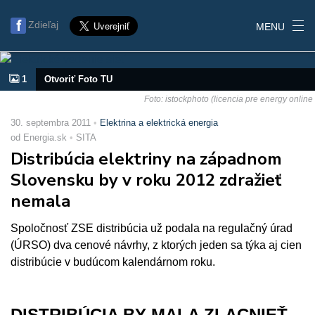
Zdieľaj
MENU
1
Otvoriť Foto TU
Foto: istockphoto (licencia pre energy online
30. septembra 2011
Elektrina a elektrická energia
od Energia.sk
SITA
Distribúcia elektriny na západnom
Slovensku by v roku 2012 zdražieť
nemala
Spoločnosť ZSE distribúcia už podala na regulačný úrad
(ÚRSO) dva cenové návrhy, z ktorých jeden sa týka aj cien
distribúcie v budúcom kalendárnom roku.
DISTRIBÚCIA BY MALA ZLACNIEŤ