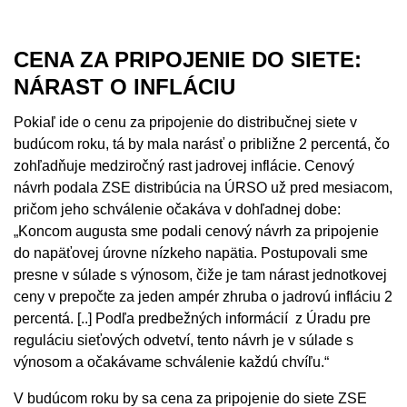
CENA ZA PRIPOJENIE DO SIETE:
NÁRAST O INFLÁCIU
Pokiaľ ide o cenu za pripojenie do distribučnej siete v
budúcom roku, tá by mala narásť o približne 2 percentá, čo
zohľadňuje medziročný rast jadrovej inflácie. Cenový
návrh podala ZSE distribúcia na ÚRSO už pred mesiacom,
pričom jeho schválenie očakáva v dohľadnej dobe:
„Koncom augusta sme podali cenový návrh za pripojenie
do napäťovej úrovne nízkeho napätia. Postupovali sme
presne v súlade s výnosom, čiže je tam nárast jednotkovej
ceny v prepočte za jeden ampér zhruba o jadrovú infláciu 2
percentá. [..] Podľa predbežných informácií z Úradu pre
reguláciu sieťových odvetví, tento návrh je v súlade s
výnosom a očakávame schválenie každú chvíľu.“
V budúcom roku by sa cena za pripojenie do siete ZSE