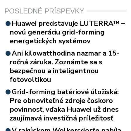
POSLEDNÉ PRÍSPEVKY
Huawei predstavuje LUTERRA™ –
novú generáciu grid-forming
energetických systémov
Ani kilowatthodina nazmar a 15-
ročná záruka. Zoznámte sa s
bezpečnou a inteligentnou
fotovoltikou
Grid-forming batériové úložiská:
Pre obnoviteľné zdroje čoskoro
povinnosť, vďaka Huawei už dnes
zaujímavá investičná príležitosť
V rakúskom Wolkersdorfe nabíja