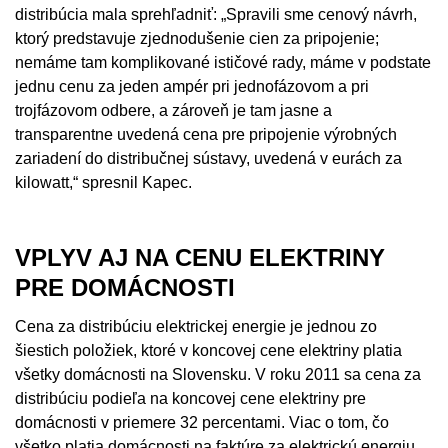
distribúcia mala sprehľadniť: „Spravili sme cenový návrh,
ktorý predstavuje zjednodušenie cien za pripojenie;
nemáme tam komplikované ističové rady, máme v podstate
jednu cenu za jeden ampér pri jednofázovom a pri
trojfázovom odbere, a zároveň je tam jasne a
transparentne uvedená cena pre pripojenie výrobných
zariadení do distribučnej sústavy, uvedená v eurách za
kilowatt,“ spresnil Kapec.
VPLYV AJ NA CENU ELEKTRINY
PRE DOMÁCNOSTI
Cena za distribúciu elektrickej energie je jednou zo
šiestich položiek, ktoré v koncovej cene elektriny platia
všetky domácnosti na Slovensku. V roku 2011 sa cena za
distribúciu podieľa na koncovej cene elektriny pre
domácnosti v priemere 32 percentami. Viac o tom, čo
všetko platia domácnosti na faktúre za elektrickú energiu,