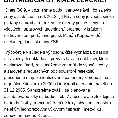
„Dnes (30.9. – pozn.) sme podali cenový návrh, čo sa týka
ceny distribúcie na rok 2012. [..] Návrh ceny je v súčasnosti
podaný na úrad a reprezentuje mierny pokles ceny na
všetkých napäťových úrovniach,“ prezradil v krátkom
rozhovore pre portál energia.sk Marián Kapec, vedúci
úseku regulácie skupiny ZSE.
„Výpočet je v súlade s výnosom, čiže vychádza z našich
oprávnených nákladov – prevádzkových nákladov, ktoré
deklaroval úrad, že si môžeme zahrnúť do výpočtu ceny –
a zároveň z regulačných odpisov, ktoré reflektujú
precenenie majetku realizované expertom, ktorého si najal
regulátor ešte v roku 2006 a ktorý robil ocenenie majetku k
31.12.2005. Samozrejme zvážili sa plánované
distribuované toky na budúci rok. Výpočet je ale zložitejší a
berie do úvahy priemerné 5-ročné toky, aby tam nedošlo k
nejakým jednorazovým výkyvom,“ spresnil metodiku
cenového návrhu Kapec.