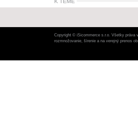
K TÉME
Copyright © iSicommerce s.r.o. Všetky práva 
rozmnožovanie, šírenie a na verejný prenos o