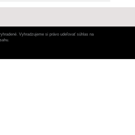
vyhradené. Vyhradzujeme si právo udeľovať súhlas na
bsahu.