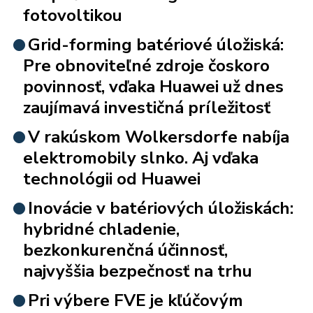
fotovoltikou
Grid-forming batériové úložiská:
Pre obnoviteľné zdroje čoskoro
povinnosť, vďaka Huawei už dnes
zaujímavá investičná príležitosť
V rakúskom Wolkersdorfe nabíja
elektromobily slnko. Aj vďaka
technológii od Huawei
Inovácie v batériových úložiskách:
hybridné chladenie,
bezkonkurenčná účinnosť,
najvyššia bezpečnosť na trhu
Pri výbere FVE je kľúčovým