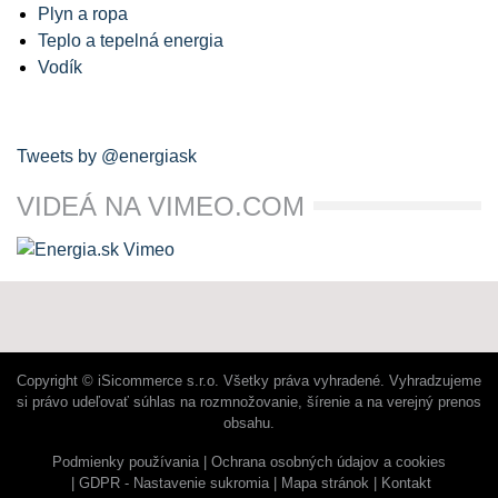
Plyn a ropa
Teplo a tepelná energia
Vodík
Tweets by @energiask
VIDEÁ NA VIMEO.COM
Copyright © iSicommerce s.r.o. Všetky práva vyhradené. Vyhradzujeme
si právo udeľovať súhlas na rozmnožovanie, šírenie a na verejný prenos
obsahu.
Podmienky používania
Ochrana osobných údajov a cookies
GDPR - Nastavenie sukromia
Mapa stránok
Kontakt