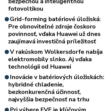
bezpečnou a inteligentnou
fotovoltikou
Grid-forming batériové úložiská:
Pre obnoviteľné zdroje čoskoro
povinnosť, vďaka Huawei už dnes
zaujímavá investičná príležitosť
V rakúskom Wolkersdorfe nabíja
elektromobily slnko. Aj vďaka
technológii od Huawei
Inovácie v batériových úložiskách:
hybridné chladenie,
bezkonkurenčná účinnosť,
najvyššia bezpečnosť na trhu
Pri výbere FVE je kľúčovým