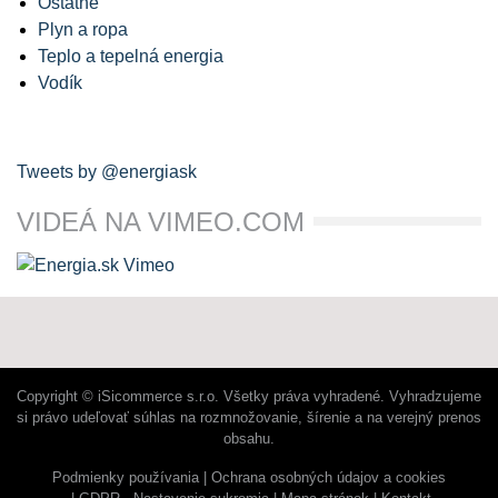
Ostatné
Plyn a ropa
Teplo a tepelná energia
Vodík
Tweets by @energiask
VIDEÁ NA VIMEO.COM
Copyright © iSicommerce s.r.o. Všetky práva vyhradené. Vyhradzujeme
si právo udeľovať súhlas na rozmnožovanie, šírenie a na verejný prenos
obsahu.
Podmienky používania
Ochrana osobných údajov a cookies