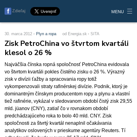
Zdieľaj
MENU
30. marca 2012
Plyn a ropa
od Energia.sk
SITA
Zisk PetroChina vo štvrtom kvartáli
klesol o 26 %
Najväčšia čínska ropná spoločnosť PetroChina evidovala
vo štvrtom kvartáli pokles čistého zisku o 26 %. Výrazný
zisk v divízii ťažby a spracovania ropy totiž
vykompenzovali straty rafinérskej divízie. Podnik, ktorý je
dominantným čínskym producentom ropy a plynu a vlastní
tiež rafinérie, vykázal v sledovanom období čistý zisk 29,55
mld. jüanov (CNY), zatiaľ čo v rovnakom období
predchádzajúceho roka to bolo 40 mld. CNY. Zisk
spoločnosti za štvrtý kvartál nenaplnil očakávania
analytikov oslovených v prieskume agentúry Reuters. Tí