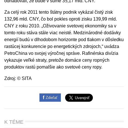
odhadovali, že bude v sume 35,17 mld. CNY.
Za celý rok 2011 tento štátny podnik vykázal čistý zisk
132,96 mld. CNY, čo bol pokles oproti zisku 139,99 mld.
CNY z roku 2010. „Oživovanie svetovej ekonomiky sa v
tomto roku stáva stále viac neisté. Medzinárodné dodávky
energií budú v dlhodobom horizonte pod tlakom v dôsledku
rastúcej konkurencie po energetických zdrojoch,“ uvádza
PetroChina vo svojej výročnej správe. Rafinérska divízia
vykazuje veľké straty, pretože domáce ceny ropných
produktov rastú pomalšie ako svetové ceny ropy.
Zdroj: © SITA
Zdieľať
K TÉME