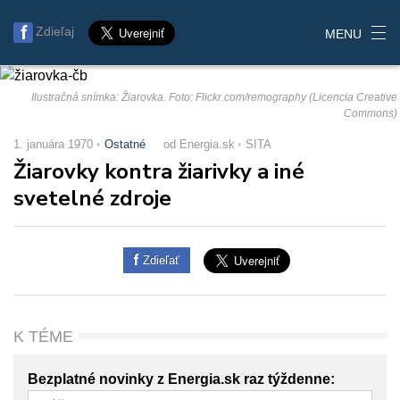
Zdieľaj
MENU
Ilustračná snímka: Žiarovka. Foto: Flickr.com/remography (Licencia Creative
Commons)
1. januára 1970
Ostatné
od Energia.sk
SITA
Žiarovky kontra žiarivky a iné
svetelné zdroje
Zdieľať
K TÉME
Bezplatné novinky z Energia.sk raz týždenne: