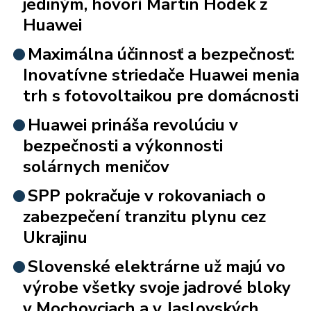
jediným, hovorí Martin Hodek z
Huawei
Maximálna účinnosť a bezpečnosť:
Inovatívne striedače Huawei menia
trh s fotovoltaikou pre domácnosti
Huawei prináša revolúciu v
bezpečnosti a výkonnosti
solárnych meničov
SPP pokračuje v rokovaniach o
zabezpečení tranzitu plynu cez
Ukrajinu
Slovenské elektrárne už majú vo
výrobe všetky svoje jadrové bloky
v Mochovciach a v Jaslovských