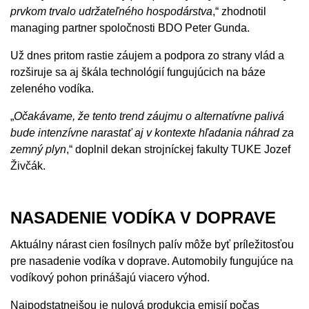
prvkom trvalo udržateľného hospodárstva
,“ zhodnotil
managing partner spoločnosti BDO Peter Gunda.
Už dnes pritom rastie záujem a podpora zo strany vlád a
rozširuje sa aj škála technológií fungujúcich na báze
zeleného vodíka.
„
Očakávame, že tento trend záujmu o alternatívne palivá
bude intenzívne narastať aj v kontexte hľadania náhrad za
zemný plyn
,“ doplnil dekan strojníckej fakulty TUKE Jozef
Živčák.
NASADENIE VODÍKA V DOPRAVE
Aktuálny nárast cien fosílnych palív môže byť príležitosťou
pre nasadenie vodíka v doprave. Automobily fungujúce na
vodíkový pohon prinášajú viacero výhod.
Najpodstatnejšou je nulová produkcia emisií počas