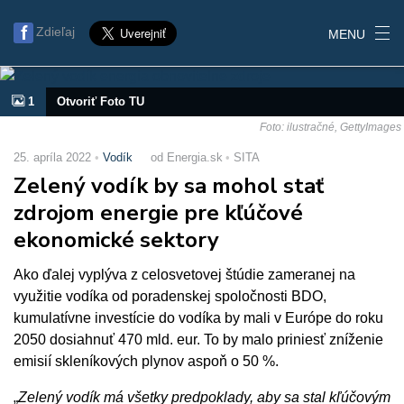
Zdieľaj
MENU
1
Otvoriť Foto TU
Foto: ilustračné, GettyImages
25. apríla 2022
Vodík
od Energia.sk
SITA
Zelený vodík by sa mohol stať
zdrojom energie pre kľúčové
ekonomické sektory
Ako ďalej vyplýva z celosvetovej štúdie zameranej na
využitie vodíka od poradenskej spoločnosti BDO,
kumulatívne investície do vodíka by mali v Európe do roku
2050 dosiahnuť 470 mld. eur. To by malo priniesť zníženie
emisií skleníkových plynov aspoň o 50 %.
„
Zelený vodík má všetky predpoklady, aby sa stal kľúčovým