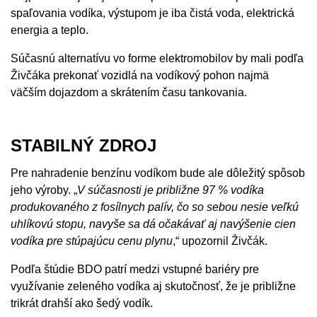
spaľovania vodíka, výstupom je iba čistá voda, elektrická
energia a teplo.
Súčasnú alternatívu vo forme elektromobilov by mali podľa
Živčáka prekonať vozidlá na vodíkový pohon najmä
väčším dojazdom a skrátením času tankovania.
STABILNÝ ZDROJ
Pre nahradenie benzínu vodíkom bude ale dôležitý spôsob
jeho výroby. „
V súčasnosti je približne 97 % vodíka
produkovaného z fosílnych palív, čo so sebou nesie veľkú
uhlíkovú stopu, navyše sa dá očakávať aj navýšenie cien
vodíka pre stúpajúcu cenu plynu
,“ upozornil Živčák.
Podľa štúdie BDO patrí medzi vstupné bariéry pre
využívanie zeleného vodíka aj skutočnosť, že je približne
trikrát drahší ako šedý vodík.