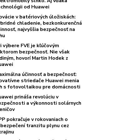
lektromobily slnko. Aj vďaka
echnológii od Huawei
ovácie v batériových úložiskách:
ybridné chladenie, bezkonkurenčná
innosť, najvyššia bezpečnosť na
rhu
ri výbere FVE je kľúčovým
aktorom bezpečnosť. Nie však
diným, hovorí Martin Hodek z
uawei
aximálna účinnosť a bezpečnosť:
novatívne striedače Huawei menia
rh s fotovoltaikou pre domácnosti
uawei prináša revolúciu v
ezpečnosti a výkonnosti solárnych
eničov
PP pokračuje v rokovaniach o
abezpečení tranzitu plynu cez
rajinu