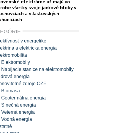
lovenské elektrárne už majú vo
robe všetky svoje jadrové bloky v
ochovciach a v Jaslovských
ohuniciach
TEGÓRIE
ektívnosť v energetike
ektrina a elektrická energia
ektromobilita
Elektromobily
Nabíjacie stanice na elektromobily
adrová energia
bnoviteľné zdroje OZE
Biomasa
Geotermálna energia
Slnečná energia
Veterná energia
Vodná energia
statné