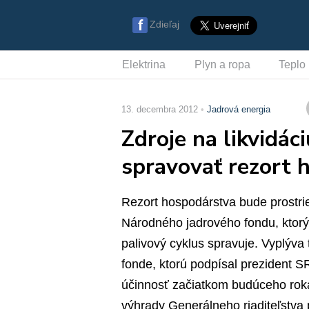
Zdieľaj
Elektrina
Plyn a ropa
Teplo
13. decembra 2012
Jadrová energia
Zdroje na likvidác
spravovať rezort 
Rezort hospodárstva bude prostr
Národného jadrového fondu, ktorý
palivový cyklus spravuje. Vyplýv
fonde, ktorú podpísal prezident 
účinnosť začiatkom budúceho roka
výhrady Generálneho riaditeľstva