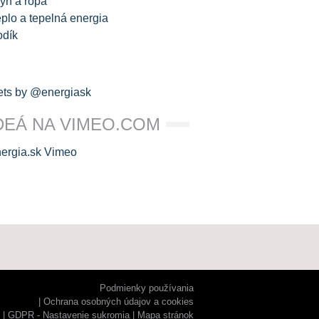
yn a ropa
plo a tepelná energia
odík
ts by @energiask
DEÁ NA VIMEO.COM
Podmienky používania
Ochrana osobných údajov a cookies
GDPR - Nastavenie sukromia
Mapa stránok