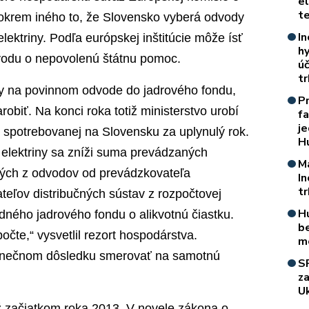
e
t
 okrem iného to, že Slovensko vyberá odvody
In
elektriny. Podľa európskej inštitúcie môže ísť
h
odu o nepovolenú štátnu pomoc.
úč
t
ly na povinnom odvode do jadrového fondu,
P
zarobiť. Na konci roka totiž ministerstvo urobí
f
je
y spotrebovanej na Slovensku za uplynulý rok.
H
elektriny sa zníži suma prevádzaných
M
ných z odvodov od prevádzkovateľa
I
t
eľov distribučných sústav z rozpočtovej
H
odného jadrového fondu o alikvotnú čiastku.
b
čte,“ vysvetlil rezort hospodárstva.
m
konečnom dôsledku smerovať na samotnú
S
z
Uk
už začiatkom roka 2013. V novele zákona o