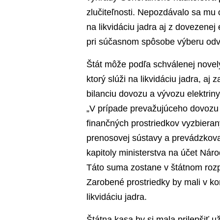
zlučiteľnosti. Nepozdávalo sa mu
na likvidáciu jadra aj z dovezenej 
pri súčasnom spôsobe výberu odv
Štát môže podľa schválenej nove
ktorý slúži na likvidáciu jadra, aj 
bilanciu dovozu a vývozu elektrin
„V prípade prevažujúceho dovozu 
finančných prostriedkov vyzbiera
prenosovej sústavy a prevádzkovat
kapitoly ministerstva na účet Nár
Táto suma zostane v štátnom rozpo
Zarobené prostriedky by mali v 
likvidáciu jadra.
Štátna kasa by si mala prilepšiť 