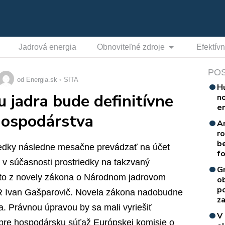
Jadrová energia
Obnoviteľné zdroje
Efektív
PO
od Energia.sk
SITA
H
iu jadra bude definitívne
n
e
hospodárstva
A
r
b
iedky následne mesačne prevádzať na účet
f
 v súčasnosti prostriedky na takzvaný
G
a to z novely zákona o Národnom jadrovom
o
p
SR Ivan Gašparovič. Novela zákona nadobudne
za
. Právnou úpravou by sa mali vyriešiť
V
 pre hospodársku súťaž Európskej komisie o