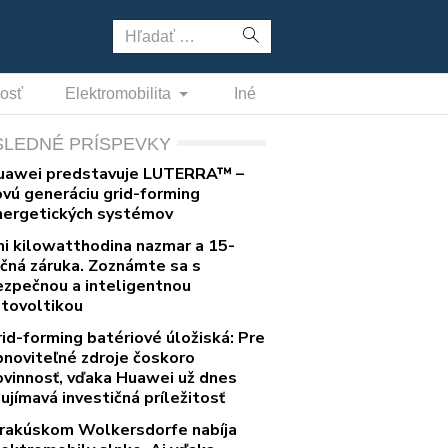
Hľadať:
nosť
Elektromobilita
Iné
SLEDNÉ PRÍSPEVKY
uawei predstavuje LUTERRA™ –
ovú generáciu grid-forming
nergetických systémov
ni kilowatthodina nazmar a 15-
očná záruka. Zoznámte sa s
ezpečnou a inteligentnou
otovoltikou
rid-forming batériové úložiská: Pre
bnoviteľné zdroje čoskoro
ovinnosť, vďaka Huawei už dnes
ujímavá investičná príležitosť
 rakúskom Wolkersdorfe nabíja