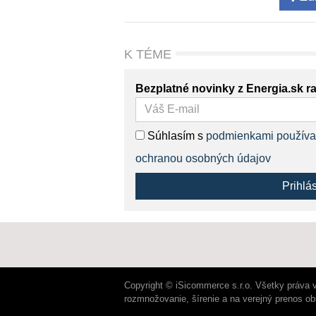
K TÉME
Bezplatné novinky z Energia.sk r
Súhlasím s
podmienkami používa
ochranou osobných údajov
Prihlá
Copyright © iSicommerce s.r.o. Všetky práva 
rozmnožovanie, šírenie a na verejný prenos o