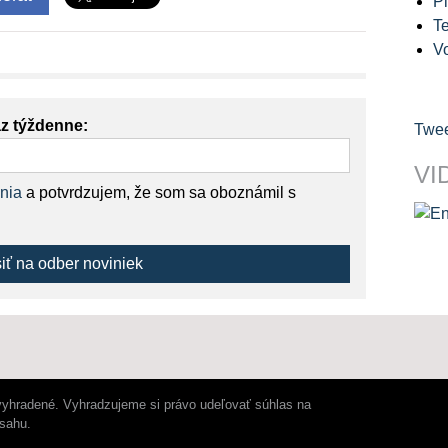
Pl
Te
V
az týždenne:
Twee
VI
nia
a potvrdzujem, že som sa oboznámil s
siť na odber noviniek
vyhradené. Vyhradzujeme si právo udeľovať súhlas na
bsahu.