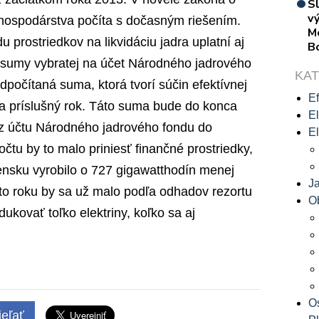
S
vý
o hospodárstva počíta s dočasným riešením.
M
prostriedkov na likvidáciu jadra uplatní aj
B
o sumy vybratej na účet Národného jadrového
KA
počítaná suma, ktorá tvorí súčin efektívnej
Ef
za príslušný rok. Táto suma bude do konca
El
 účtu Národného jadrového fondu do
El
čtu by to malo priniesť finančné prostriedky,
nsku vyrobilo o 727 gigawatthodín menej
J
mto roku by sa už malo podľa odhadov rezortu
O
kovať toľko elektriny, koľko sa aj
O
eľať