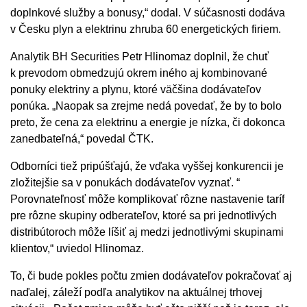
doplnkové služby a bonusy,“ dodal. V súčasnosti dodáva
v Česku plyn a elektrinu zhruba 60 energetických firiem.
Analytik BH Securities Petr Hlinomaz doplnil, že chuť
k prevodom obmedzujú okrem iného aj kombinované
ponuky elektriny a plynu, ktoré väčšina dodávateľov
ponúka. „Naopak sa zrejme nedá povedať, že by to bolo
preto, že cena za elektrinu a energie je nízka, či dokonca
zanedbateľná,“ povedal ČTK.
Odborníci tiež pripúšťajú, že vďaka vyššej konkurencii je
zložitejšie sa v ponukách dodávateľov vyznať. “
Porovnateľnosť môže komplikovať rôzne nastavenie taríf
pre rôzne skupiny odberateľov, ktoré sa pri jednotlivých
distribútoroch môže líšiť aj medzi jednotlivými skupinami
klientov,“ uviedol Hlinomaz.
To, či bude pokles počtu zmien dodávateľov pokračovať aj
naďalej, záleží podľa analytikov na aktuálnej trhovej