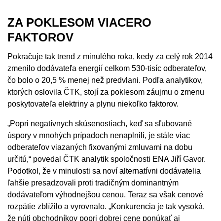
ZA POKLESOM VIACERO
FAKTOROV
Pokračuje tak trend z minulého roka, kedy za celý rok 2014
zmenilo dodávateľa energií celkom 530-tisíc odberateľov,
čo bolo o 20,5 % menej než predvlani. Podľa analytikov,
ktorých oslovila ČTK, stojí za poklesom záujmu o zmenu
poskytovateľa elektriny a plynu niekoľko faktorov.
„Popri negatívnych skúsenostiach, keď sa sľubované
úspory v mnohých prípadoch nenaplnili, je stále viac
odberateľov viazaných fixovanými zmluvami na dobu
určitú,“ povedal ČTK analytik spoločnosti ENA Jiří Gavor.
Podotkol, že v minulosti sa noví alternatívni dodávatelia
ľahšie presadzovali proti tradičným dominantným
dodávateľom výhodnejšou cenou. Teraz sa však cenové
rozpätie zblížilo a vyrovnalo. „Konkurencia je tak vysoká,
že núti obchodníkov popri dobrej cene ponúkať aj