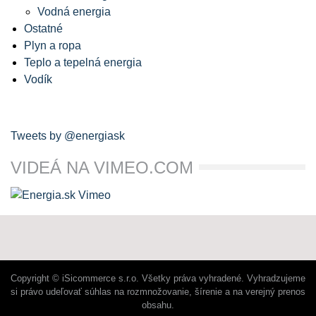
Vodná energia
Ostatné
Plyn a ropa
Teplo a tepelná energia
Vodík
Tweets by @energiask
VIDEÁ NA VIMEO.COM
Copyright © iSicommerce s.r.o. Všetky práva vyhradené. Vyhradzujeme
si právo udeľovať súhlas na rozmnožovanie, šírenie a na verejný prenos
obsahu.