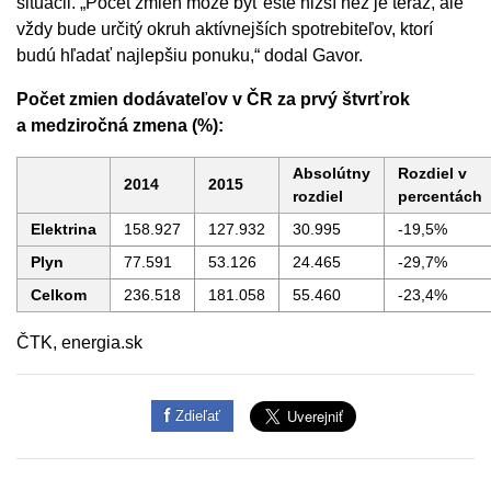
situácii. „Počet zmien môže byť ešte nižší než je teraz, ale
vždy bude určitý okruh aktívnejších spotrebiteľov, ktorí
budú hľadať najlepšiu ponuku,“ dodal Gavor.
Počet zmien dodávateľov v ČR za prvý štvrťrok
a medziročná zmena (%):
Absolútny
Rozdiel v
2014
2015
rozdiel
percentách
Elektrina
158.927
127.932
30.995
-19,5%
Plyn
77.591
53.126
24.465
-29,7%
Celkom
236.518
181.058
55.460
-23,4%
ČTK, energia.sk
Zdieľať