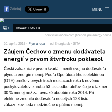
Zdieľaj
MENU
1
Otvoriť Foto TU
Foto: istockphoto.com (licencia pre energy online
20. apríla 2015
Plyn a ropa
od Energia.sk
SITA
Záujem Čechov o zmenu dodávateľa
energií v prvom štvrťroku poklesol
Českí zákazníci v prvom kvartáli menili svojho dodávateľa
plynu a energie menej. Podľa Operátora trhu s elektrinou
(OTE) prešlo v prvých troch mesiacoch roka k novému
poskytovateľovi zhruba 53-tisíc odberateľov, čo je o takmer
30 % menej než za rovnaké obdobie roku 2014. Pri
elektrine zmenilo dodávateľa necelých 128-tisíc
zákazníkov, teda medziročne o pätinu menej.