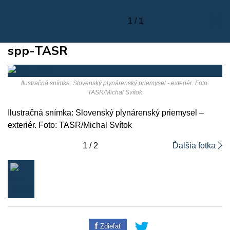
1 / 1
spp-TASR
Ilustračná snímka: Slovenský plynárenský priemysel - exteriér. Foto:
TASR/Michal Svítok
Ilustračná snímka: Slovenský plynárenský priemysel –
exteriér. Foto: TASR/Michal Svítok
1 / 2
Ďalšia fotka
Zdieľať