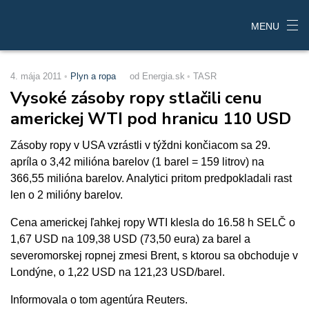
MENU
4. mája 2011
Plyn a ropa
od Energia.sk
TASR
Vysoké zásoby ropy stlačili cenu
americkej WTI pod hranicu 110 USD
Zásoby ropy v USA vzrástli v týždni končiacom sa 29.
apríla o 3,42 milióna barelov (1 barel = 159 litrov) na
366,55 milióna barelov. Analytici pritom predpokladali rast
len o 2 milióny barelov.
Cena americkej ľahkej ropy WTI klesla do 16.58 h SELČ o
1,67 USD na 109,38 USD (73,50 eura) za barel a
severomorskej ropnej zmesi Brent, s ktorou sa obchoduje v
Londýne, o 1,22 USD na 121,23 USD/barel.
Informovala o tom agentúra Reuters.