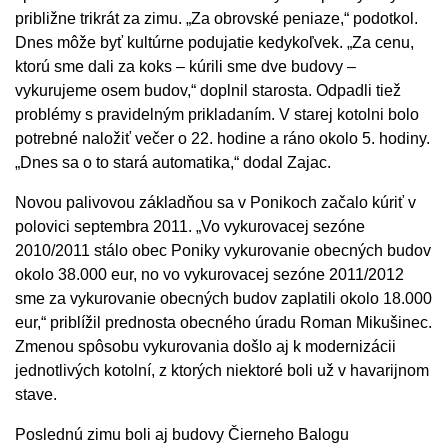
približne trikrát za zimu. „Za obrovské peniaze,“ podotkol.
Dnes môže byť kultúrne podujatie kedykoľvek. „Za cenu,
ktorú sme dali za koks – kúrili sme dve budovy –
vykurujeme osem budov,“ doplnil starosta. Odpadli tiež
problémy s pravidelným prikladaním. V starej kotolni bolo
potrebné naložiť večer o 22. hodine a ráno okolo 5. hodiny.
„Dnes sa o to stará automatika,“ dodal Zajac.
Novou palivovou základňou sa v Ponikoch začalo kúriť v
polovici septembra 2011. „Vo vykurovacej sezóne
2010/2011 stálo obec Poniky vykurovanie obecných budov
okolo 38.000 eur, no vo vykurovacej sezóne 2011/2012
sme za vykurovanie obecných budov zaplatili okolo 18.000
eur,“ priblížil prednosta obecného úradu Roman Mikušinec.
Zmenou spôsobu vykurovania došlo aj k modernizácii
jednotlivých kotolní, z ktorých niektoré boli už v havarijnom
stave.
Poslednú zimu boli aj budovy Čierneho Balogu