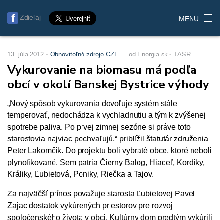
Zdieľaj
MENU
13. júla 2012
Obnoviteľné zdroje OZE
od Energia.sk
TASR
Vykurovanie na biomasu má podľa
obcí v okolí Banskej Bystrice výhody
„Nový spôsob vykurovania dovoľuje systém stále
temperovať, nedochádza k vychladnutiu a tým k zvýšenej
spotrebe paliva. Po prvej zimnej sezóne si práve toto
starostovia najviac pochvaľujú,“ priblížil štatutár združenia
Peter Lakomčík. Do projektu boli vybraté obce, ktoré neboli
plynofikované. Sem patria Čierny Balog, Hiadeľ, Kordíky,
Králiky, Ľubietová, Poniky, Riečka a Tajov.
Za najväčší prínos považuje starosta Ľubietovej Pavel
Zajac dostatok vykúrených priestorov pre rozvoj
spoločenského života v obci. Kultúrny dom predtým vykúrili