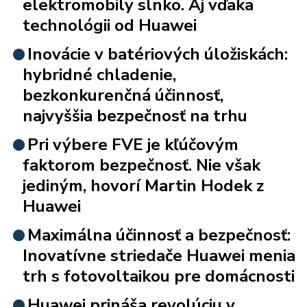
elektromobily slnko. Aj vďaka
technológii od Huawei
Inovácie v batériových úložiskách:
hybridné chladenie,
bezkonkurenčná účinnosť,
najvyššia bezpečnosť na trhu
Pri výbere FVE je kľúčovým
faktorom bezpečnosť. Nie však
jediným, hovorí Martin Hodek z
Huawei
Maximálna účinnosť a bezpečnosť:
Inovatívne striedače Huawei menia
trh s fotovoltaikou pre domácnosti
Huawei prináša revolúciu v