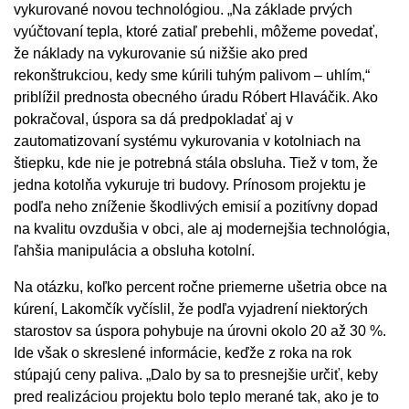
vykurované novou technológiou. „Na základe prvých
vyúčtovaní tepla, ktoré zatiaľ prebehli, môžeme povedať,
že náklady na vykurovanie sú nižšie ako pred
rekonštrukciou, kedy sme kúrili tuhým palivom – uhlím,“
priblížil prednosta obecného úradu Róbert Hlaváčik. Ako
pokračoval, úspora sa dá predpokladať aj v
zautomatizovaní systému vykurovania v kotolniach na
štiepku, kde nie je potrebná stála obsluha. Tiež v tom, že
jedna kotolňa vykuruje tri budovy. Prínosom projektu je
podľa neho zníženie škodlivých emisií a pozitívny dopad
na kvalitu ovzdušia v obci, ale aj modernejšia technológia,
ľahšia manipulácia a obsluha kotolní.
Na otázku, koľko percent ročne priemerne ušetria obce na
kúrení, Lakomčík vyčíslil, že podľa vyjadrení niektorých
starostov sa úspora pohybuje na úrovni okolo 20 až 30 %.
Ide však o skreslené informácie, keďže z roka na rok
stúpajú ceny paliva. „Dalo by sa to presnejšie určiť, keby
pred realizáciou projektu bolo teplo merané tak, ako je to