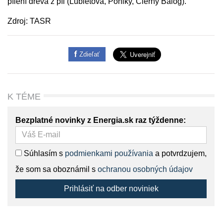
pílení dreva z píl (Ľubietová, Poniky, Čierny Balog).
Zdroj: TASR
Zdieľať
K TÉME
Bezplatné novinky z Energia.sk raz týždenne:
Súhlasím s
podmienkami používania
a potvrdzujem,
že som sa oboznámil s
ochranou osobných údajov
Prihlásiť na odber noviniek