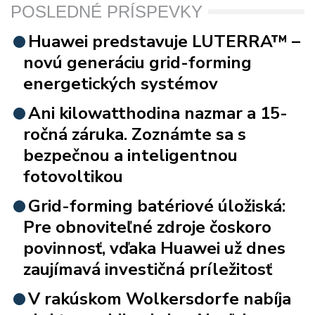
POSLEDNÉ PRÍSPEVKY
Huawei predstavuje LUTERRA™ –
novú generáciu grid-forming
energetických systémov
Ani kilowatthodina nazmar a 15-
ročná záruka. Zoznámte sa s
bezpečnou a inteligentnou
fotovoltikou
Grid-forming batériové úložiská:
Pre obnoviteľné zdroje čoskoro
povinnosť, vďaka Huawei už dnes
zaujímavá investičná príležitosť
V rakúskom Wolkersdorfe nabíja