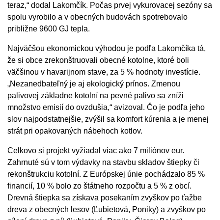
teraz,“ dodal Lakomčík. Počas prvej vykurovacej sezóny sa
spolu vyrobilo a v obecných budovách spotrebovalo
približne 9600 GJ tepla.
Najväčšou ekonomickou výhodou je podľa Lakomčíka tá,
že si obce zrekonštruovali obecné kotolne, ktoré boli
väčšinou v havarijnom stave, za 5 % hodnoty investície.
„Nezanedbateľný je aj ekologický prínos. Zmenou
palivovej základne kotolní na pevné palivo sa zníži
množstvo emisií do ovzdušia,“ avizoval. Čo je podľa jeho
slov najpodstatnejšie, zvýšil sa komfort kúrenia a je menej
strát pri opakovaných nábehoch kotlov.
Celkovo si projekt vyžiadal viac ako 7 miliónov eur.
Zahrnuté sú v tom výdavky na stavbu skladov štiepky či
rekonštrukciu kotolní. Z Európskej únie pochádzalo 85 %
financií, 10 % bolo zo štátneho rozpočtu a 5 % z obcí.
Drevná štiepka sa získava posekaním zvyškov po ťažbe
dreva z obecných lesov (Ľubietová, Poniky) a zvyškov po