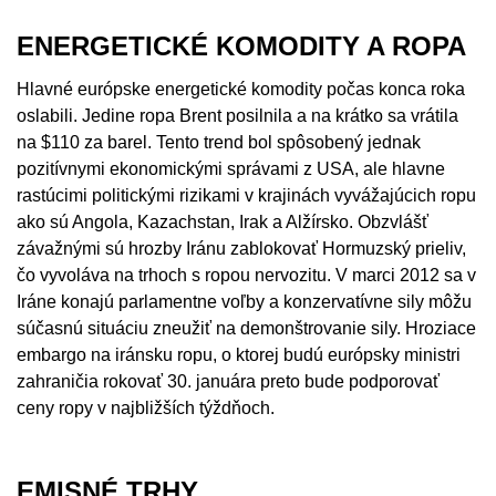
ENERGETICKÉ KOMODITY A ROPA
Hlavné európske energetické komodity počas konca roka
oslabili. Jedine ropa Brent posilnila a na krátko sa vrátila
na $110 za barel. Tento trend bol spôsobený jednak
pozitívnymi ekonomickými správami z USA, ale hlavne
rastúcimi politickými rizikami v krajinách vyvážajúcich ropu
ako sú Angola, Kazachstan, Irak a Alžírsko. Obzvlášť
závažnými sú hrozby Iránu zablokovať Hormuzský prieliv,
čo vyvoláva na trhoch s ropou nervozitu. V marci 2012 sa v
Iráne konajú parlamentne voľby a konzervatívne sily môžu
súčasnú situáciu zneužiť na demonštrovanie sily. Hroziace
embargo na iránsku ropu, o ktorej budú európsky ministri
zahraničia rokovať 30. januára preto bude podporovať
ceny ropy v najbližších týždňoch.
EMISNÉ TRHY