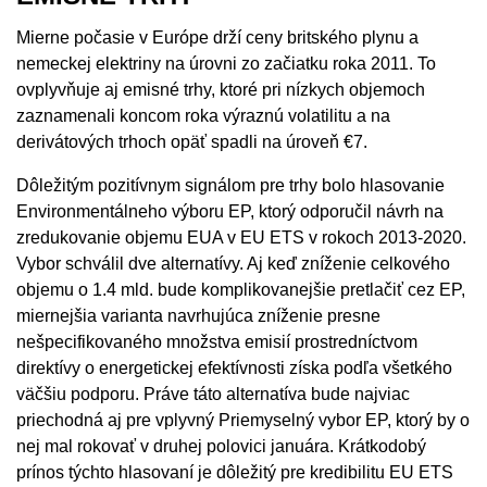
Mierne počasie v Európe drží ceny britského plynu a
nemeckej elektriny na úrovni zo začiatku roka 2011. To
ovplyvňuje aj emisné trhy, ktoré pri nízkych objemoch
zaznamenali koncom roka výraznú volatilitu a na
derivátových trhoch opäť spadli na úroveň €7.
Dôležitým pozitívnym signálom pre trhy bolo hlasovanie
Environmentálneho výboru EP, ktorý odporučil návrh na
zredukovanie objemu EUA v EU ETS v rokoch 2013-2020.
Vybor schválil dve alternatívy. Aj keď zníženie celkového
objemu o 1.4 mld. bude komplikovanejšie pretlačiť cez EP,
miernejšia varianta navrhujúca zníženie presne
nešpecifikovaného množstva emisií prostredníctvom
direktívy o energetickej efektívnosti získa podľa všetkého
väčšiu podporu. Práve táto alternatíva bude najviac
priechodná aj pre vplyvný Priemyselný vybor EP, ktorý by o
nej mal rokovať v druhej polovici januára. Krátkodobý
prínos týchto hlasovaní je dôležitý pre kredibilitu EU ETS