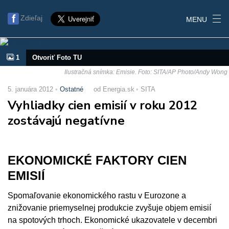
Zdieľaj
MENU
1
Otvoriť Foto TU
Ilustračná snímka: Emisie. Foto: SITA/AP Photo/Andy Wong
5. januára 2012
Ostatné
od Energia.sk
SITA
Vyhliadky cien emisií v roku 2012
zostávajú negatívne
EKONOMICKÉ FAKTORY CIEN
EMISIÍ
Spomaľovanie ekonomického rastu v Eurozone a
znižovanie priemyselnej produkcie zvyšuje objem emisií
na spotových trhoch. Ekonomické ukazovatele v decembri