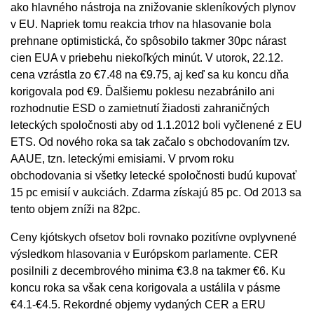
ako hlavného nástroja na znižovanie skleníkových plynov
v EU. Napriek tomu reakcia trhov na hlasovanie bola
prehnane optimistická, čo spôsobilo takmer 30pc nárast
cien EUA v priebehu niekoľkých minút. V utorok, 22.12.
cena vzrástla zo €7.48 na €9.75, aj keď sa ku koncu dňa
korigovala pod €9. Ďalšiemu poklesu nezabránilo ani
rozhodnutie ESD o zamietnutí žiadosti zahraničných
leteckých spoločnosti aby od 1.1.2012 boli vyčlenené z EU
ETS. Od nového roka sa tak začalo s obchodovaním tzv.
AAUE, tzn. leteckými emisiami. V prvom roku
obchodovania si všetky letecké spoločnosti budú kupovať
15 pc emisií v aukciách. Zdarma získajú 85 pc. Od 2013 sa
tento objem zníži na 82pc.
Ceny kjótskych ofsetov boli rovnako pozitívne ovplyvnené
výsledkom hlasovania v Európskom parlamente. CER
posilnili z decembrového minima €3.8 na takmer €6. Ku
koncu roka sa však cena korigovala a ustálila v pásme
€4.1-€4.5. Rekordné objemy vydaných CER a ERU