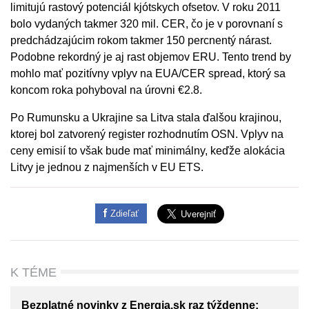
limitujú rastový potenciál kjótskych ofsetov. V roku 2011
bolo vydaných takmer 320 mil. CER, čo je v porovnaní s
predchádzajúcim rokom takmer 150 percnentý nárast.
Podobne rekordný je aj rast objemov ERU. Tento trend by
mohlo mať pozitívny vplyv na EUA/CER spread, ktorý sa
koncom roka pohyboval na úrovni €2.8.
Po Rumunsku a Ukrajine sa Litva stala ďalšou krajinou,
ktorej bol zatvorený register rozhodnutím OSN. Vplyv na
ceny emisií to však bude mať minimálny, keďže alokácia
Litvy je jednou z najmenších v EU ETS.
Zdieľať
K TÉME
Bezplatné novinky z Energia.sk raz týždenne: