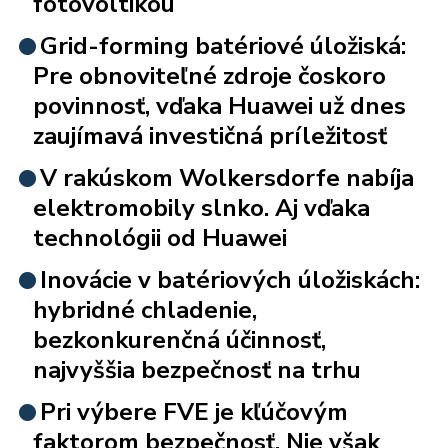
fotovoltikou
Grid-forming batériové úložiská:
Pre obnoviteľné zdroje čoskoro
povinnosť, vďaka Huawei už dnes
zaujímavá investičná príležitosť
V rakúskom Wolkersdorfe nabíja
elektromobily slnko. Aj vďaka
technológii od Huawei
Inovácie v batériových úložiskách:
hybridné chladenie,
bezkonkurenčná účinnosť,
najvyššia bezpečnosť na trhu
Pri výbere FVE je kľúčovým
faktorom bezpečnosť. Nie však