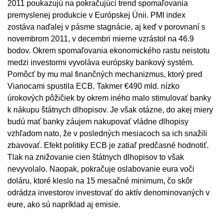
2011 poukazujú na pokračujúci trend spomaľovania
premyslenej produkcie v Európskej Únii. PMI index
zostáva naďalej v pásme stagnácie, aj keď v porovnaní s
novembrom 2011, v decembri mierne vzrástol na 46.9
bodov. Okrem spomaľovania ekonomického rastu neistotu
medzi investormi vyvoláva európsky bankový systém.
Pomôcť by mu mal finančných mechanizmus, ktorý pred
Vianocami spustila ECB. Takmer €490 mld. nízko
úrokových pôžičiek by okrem iného malo stimulovať banky
k nákupu štátnych dlhopisov. Je však otázne, do akej miery
budú mať banky záujem nakupovať vládne dlhopisy
vzhľadom nato, že v posledných mesiacoch sa ich snažili
zbavovať. Efekt politiky ECB je zatiaľ predčasné hodnotiť.
Tlak na znižovanie cien štátnych dlhopisov to však
nevyvolalo. Naopak, pokračuje oslabovanie eura voči
doláru, ktoré kleslo na 15 mesačné minimum, čo skôr
odrádza investorov investovať do aktív denominovaných v
eure, ako sú napríklad aj emisie.