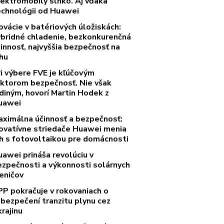
lektromobily slnko. Aj vďaka
echnológii od Huawei
ovácie v batériových úložiskách:
ybridné chladenie, bezkonkurenčná
innosť, najvyššia bezpečnosť na
rhu
ri výbere FVE je kľúčovým
aktorom bezpečnosť. Nie však
diným, hovorí Martin Hodek z
uawei
aximálna účinnosť a bezpečnosť:
novatívne striedače Huawei menia
rh s fotovoltaikou pre domácnosti
uawei prináša revolúciu v
ezpečnosti a výkonnosti solárnych
eničov
PP pokračuje v rokovaniach o
abezpečení tranzitu plynu cez
rajinu