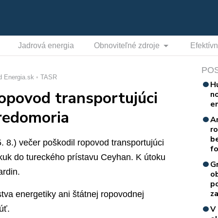
Jadrová energia
Obnoviteľné zdroje
Efektív
PO
d Energia.sk
TASR
H
opovod transportujúci
n
e
tredomoria
A
r
b
. 8.) večer poškodil ropovod transportujúci
f
kuk do tureckého prístavu Ceyhan. K útoku
G
ardin.
o
p
za
tva energetiky ani štátnej ropovodnej
úť.
V