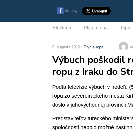
Zdieľaj
Elektrina
Plyn a ropa
Teplo
6. augusta 2012
Plyn a ropa
o
Výbuch poškodil r
ropu z Iraku do S
Podľa televízie výbuch v nedeľu (5
ropu zo severoirackého mesta Kir
došlo v juhovýchodnej provincii M
Predstaviteľov tureckého ministers
spoločnosti nebolo možné zastihn