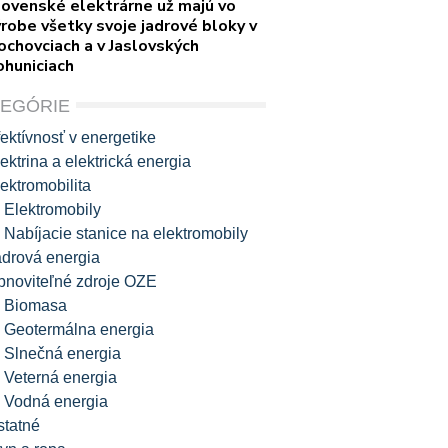
lovenské elektrárne už majú vo
robe všetky svoje jadrové bloky v
ochovciach a v Jaslovských
ohuniciach
TEGÓRIE
ektívnosť v energetike
ektrina a elektrická energia
ektromobilita
Elektromobily
Nabíjacie stanice na elektromobily
adrová energia
bnoviteľné zdroje OZE
Biomasa
Geotermálna energia
Slnečná energia
Veterná energia
Vodná energia
statné