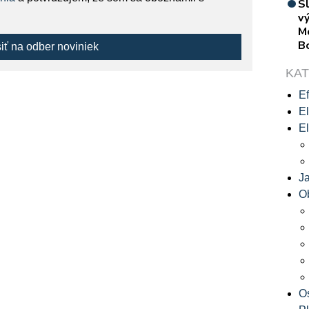
S
vý
M
B
siť na odber noviniek
KA
Ef
El
El
J
O
O