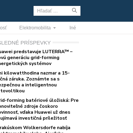
Hľadať:
nosť
Elektromobilita
Iné
SLEDNÉ PRÍSPEVKY
uawei predstavuje LUTERRA™ –
ovú generáciu grid-forming
nergetických systémov
ni kilowatthodina nazmar a 15-
očná záruka. Zoznámte sa s
ezpečnou a inteligentnou
otovoltikou
rid-forming batériové úložiská: Pre
bnoviteľné zdroje čoskoro
ovinnosť, vďaka Huawei už dnes
ujímavá investičná príležitosť
 rakúskom Wolkersdorfe nabíja