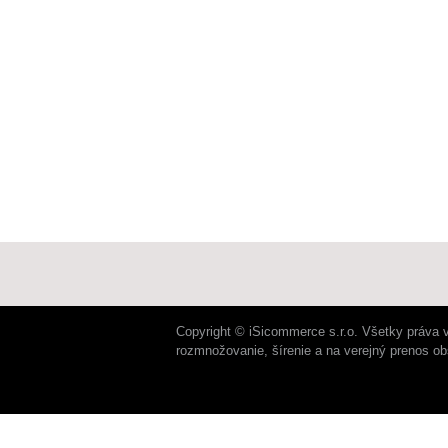
Copyright © iSicommerce s.r.o. Všetky práva 
rozmnožovanie, šírenie a na verejný prenos o