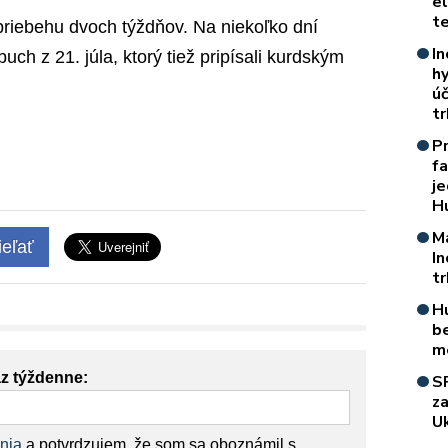
e
t
priebehu dvoch týždňov. Na niekoľko dní
In
uch z 21. júla, ktorý tiež pripísali kurdským
h
úč
t
P
f
je
H
M
eľať
I
t
H
b
m
az týždenne:
S
z
Uk
nia
a potvrdzujem, že som sa oboznámil s