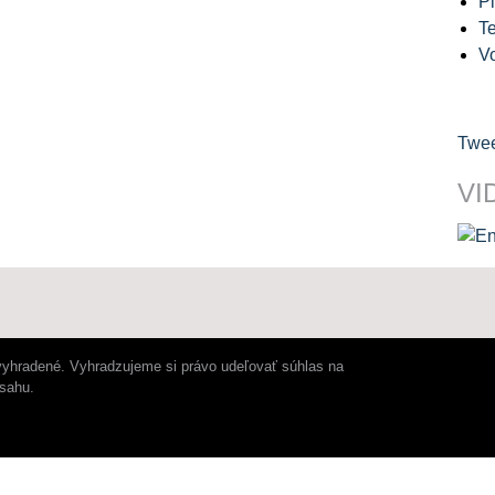
Pl
Te
V
Twee
VI
vyhradené. Vyhradzujeme si právo udeľovať súhlas na
bsahu.