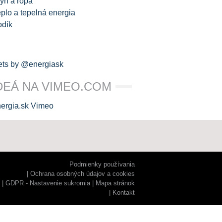
yn a ropa
plo a tepelná energia
odík
ts by @energiask
DEÁ NA VIMEO.COM
Podmienky používania
Ochrana osobných údajov a cookies
GDPR - Nastavenie sukromia
Mapa stránok
Kontakt