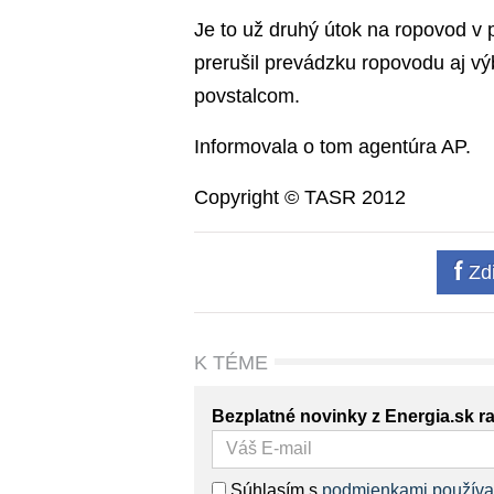
Je to už druhý útok na ropovod v 
prerušil prevádzku ropovodu aj výb
povstalcom.
Informovala o tom agentúra AP.
Copyright © TASR 2012
Zdi
K TÉME
Bezplatné novinky z Energia.sk r
Súhlasím s
podmienkami používa