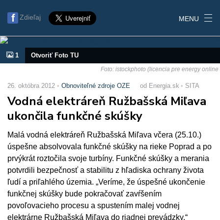
Zdieľaj
MENU
1
Otvoriť Foto TU
Foto: istockphoto (licencia pre energy online
26. októbra 2012
Obnoviteľné zdroje OZE
od Energia.sk
SITA
Vodná elektráreň Ružbašská Miľava
ukončila funkčné skúšky
Malá vodná elektráreň Ružbašská Miľava včera (25.10.)
úspešne absolvovala funkčné skúšky na rieke Poprad a po
prvýkrát roztočila svoje turbíny. Funkčné skúšky a merania
potvrdili bezpečnosť a stabilitu z hľadiska ochrany života
ľudí a priľahlého územia. „Veríme, že úspešné ukončenie
funkčnej skúšky bude pokračovať zavŕšením
povoľovacieho procesu a spustením malej vodnej
elektrárne Ružbašská Miľava do riadnej prevádzky,“