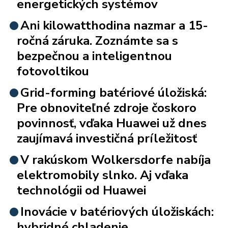
energetických systémov
Ani kilowatthodina nazmar a 15-
ročná záruka. Zoznámte sa s
bezpečnou a inteligentnou
fotovoltikou
Grid-forming batériové úložiská:
Pre obnoviteľné zdroje čoskoro
povinnosť, vďaka Huawei už dnes
zaujímavá investičná príležitosť
V rakúskom Wolkersdorfe nabíja
elektromobily slnko. Aj vďaka
technológii od Huawei
Inovácie v batériových úložiskách:
hybridné chladenie,