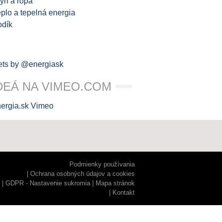
yn a ropa
plo a tepelná energia
odík
ts by @energiask
DEÁ NA VIMEO.COM
Podmienky používania
Ochrana osobných údajov a cookies
GDPR - Nastavenie sukromia
Mapa stránok
Kontakt