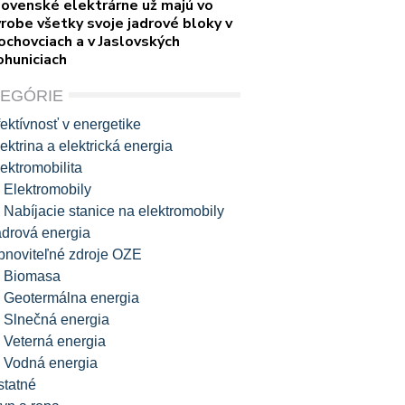
lovenské elektrárne už majú vo
robe všetky svoje jadrové bloky v
ochovciach a v Jaslovských
ohuniciach
TEGÓRIE
ektívnosť v energetike
ektrina a elektrická energia
ektromobilita
Elektromobily
Nabíjacie stanice na elektromobily
adrová energia
bnoviteľné zdroje OZE
Biomasa
Geotermálna energia
Slnečná energia
Veterná energia
Vodná energia
statné