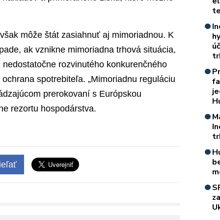
e
t
In
 však môže štát zasiahnuť aj mimoriadnou. K
h
úč
ípade, ak vznikne mimoriadna trhová situácia,
t
m nedostatočne rozvinutého konkurenčného
P
e ochrana spotrebiteľa. „Mimoriadnu reguláciu
f
je
ádzajúcom prerokovaní s Európskou
H
lne rezortu hospodárstva.
M
I
t
H
b
eľať
m
S
z
Uk