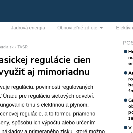
Jadrová energia
Obnoviteľné zdroje
Efektív
PO
ergia.sk
TASR
H
ickej regulácie cien
n
e
využiť aj mimoriadnu
A
r
b
vuje reguláciu, povinnosti regulovaných
f
 Úradu pre reguláciu sieťových odvetví.
G
fungovanie trhu s elektrinou a plynom.
o
p
cenovej regulácie, a to formou priameho
za
ceny, spôsobu ich výpočtu alebo určením
V
nákladov a primeraného zisku, ktoré možno