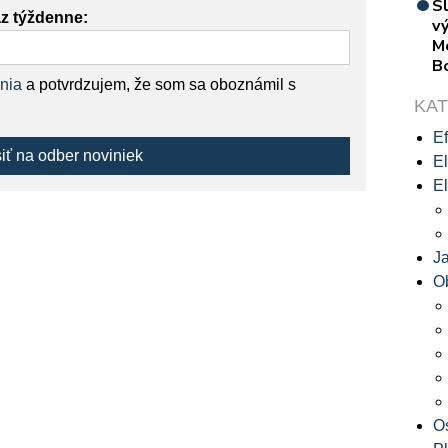
S
az týždenne:
vý
M
B
nia
a potvrdzujem, že som sa oboznámil s
KA
Ef
siť na odber noviniek
El
El
J
O
O