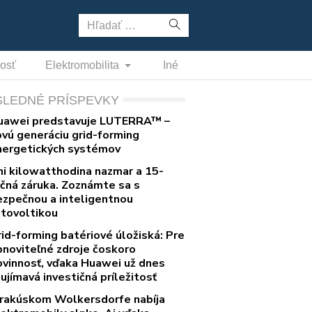
Hľadať:
nosť
Elektromobilita
Iné
SLEDNÉ PRÍSPEVKY
uawei predstavuje LUTERRA™ –
ovú generáciu grid-forming
nergetických systémov
ni kilowatthodina nazmar a 15-
očná záruka. Zoznámte sa s
ezpečnou a inteligentnou
otovoltikou
rid-forming batériové úložiská: Pre
bnoviteľné zdroje čoskoro
ovinnosť, vďaka Huawei už dnes
ujímavá investičná príležitosť
 rakúskom Wolkersdorfe nabíja