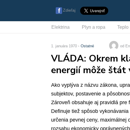
Zdieľaj
Elektrina
Plyn a ropa
Teplo
1. januára 1970
Ostatné
od En
VLÁDA: Okrem klas
energií môže štát 
Ako vyplýva z názvu zákona, upra
subjektov, postavenie a pôsobnosť
Zároveň obsahuje aj pravidlá pre 
Definuje tiež spôsob vykonávania 
určenia pevnej ceny, maximálnej 
rozsahu ekonomicky oprávnených 