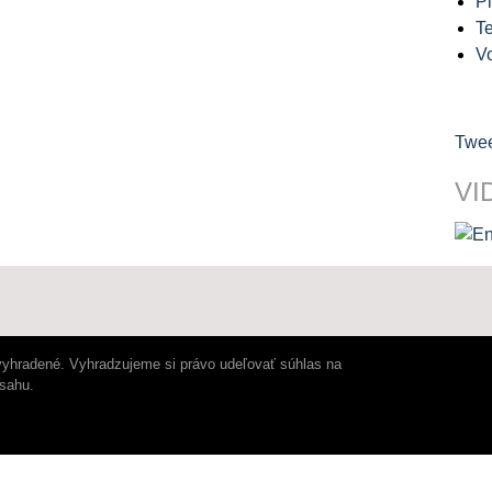
Pl
Te
V
Twee
VI
vyhradené. Vyhradzujeme si právo udeľovať súhlas na
bsahu.