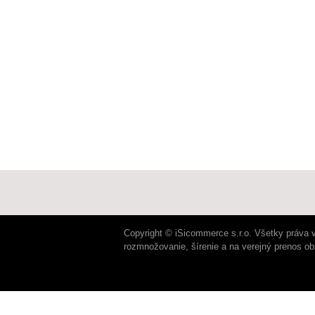
Copyright © iSicommerce s.r.o. Všetky práva 
rozmnožovanie, šírenie a na verejný prenos o