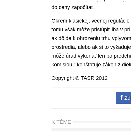
do ceny započítať.
Okrem klasickej, vecnej regulácie
tomu však môže pristúpiť iba v pr
ak dôjde k ohrozeniu trhu vplyvo
prostredia, alebo ak si to vyžaduj
môže úrad vykonať len po predch
komisiou,“ konštatuje zákon z die
Copyright © TASR 2012
Zdi
K TÉME