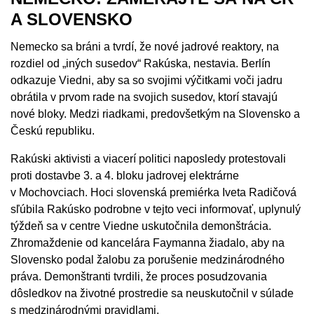
A SLOVENSKO
Nemecko sa bráni a tvrdí, že nové jadrové reaktory, na
rozdiel od „iných susedov“ Rakúska, nestavia. Berlín
odkazuje Viedni, aby sa so svojimi výčitkami voči jadru
obrátila v prvom rade na svojich susedov, ktorí stavajú
nové bloky. Medzi riadkami, predovšetkým na Slovensko a
Českú republiku.
Rakúski aktivisti a viacerí politici naposledy protestovali
proti dostavbe 3. a 4. bloku jadrovej elektrárne
v Mochovciach. Hoci slovenská premiérka Iveta Radičová
sľúbila Rakúsko podrobne v tejto veci informovať, uplynulý
týždeň sa v centre Viedne uskutočnila demonštrácia.
Zhromaždenie od kancelára Faymanna žiadalo, aby na
Slovensko podal žalobu za porušenie medzinárodného
práva. Demonštranti tvrdili, že proces posudzovania
dôsledkov na životné prostredie sa neuskutočnil v súlade
s medzinárodnými pravidlami.