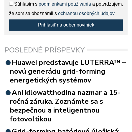
Súhlasím s
podmienkami používania
a potvrdzujem,
že som sa oboznámil s
ochranou osobných údajov
Prihlásiť na odber noviniek
POSLEDNÉ PRÍSPEVKY
Huawei predstavuje LUTERRA™ –
novú generáciu grid-forming
energetických systémov
Ani kilowatthodina nazmar a 15-
ročná záruka. Zoznámte sa s
bezpečnou a inteligentnou
fotovoltikou
Grid-forming batériové úložiská: