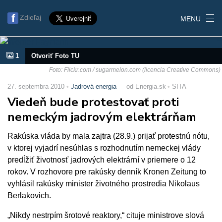
Zdieľaj
MENU
1
Otvoriť Foto TU
Foto: Flickr.com / sugarmelon.com (licencia Creative Commons)
27. septembra 2010
Jadrová energia
od Energia.sk
SITA
Viedeň bude protestovať proti
nemeckým jadrovým elektrárňam
Rakúska vláda by mala zajtra (28.9.) prijať protestnú nótu,
v ktorej vyjadrí nesúhlas s rozhodnutím nemeckej vlády
predĺžiť životnosť jadrových elektrární v priemere o 12
rokov. V rozhovore pre rakúsky denník Kronen Zeitung to
vyhlásil rakúsky minister životného prostredia Nikolaus
Berlakovich.
„Nikdy nestrpím šrotové reaktory,“ cituje ministrove slová