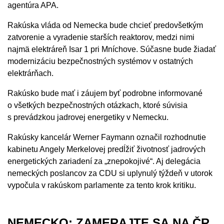
agentúra APA.
Rakúska vláda od Nemecka bude chcieť predovšetkým
zatvorenie a vyradenie starších reaktorov, medzi nimi
najmä elektráreň Isar 1 pri Mníchove. Súčasne bude žiadať
modernizáciu bezpečnostných systémov v ostatných
elektrárňach.
Rakúsko bude mať i záujem byť podrobne informované
o všetkých bezpečnostných otázkach, ktoré súvisia
s prevádzkou jadrovej energetiky v Nemecku.
Rakúsky kancelár Werner Faymann označil rozhodnutie
kabinetu Angely Merkelovej predĺžiť životnosť jadrových
energetických zariadení za „znepokojivé“. Aj delegácia
nemeckých poslancov za CDU si uplynulý týždeň v utorok
vypočula v rakúskom parlamente za tento krok kritiku.
NEMECKO: ZAMERAJTE SA NA ČR