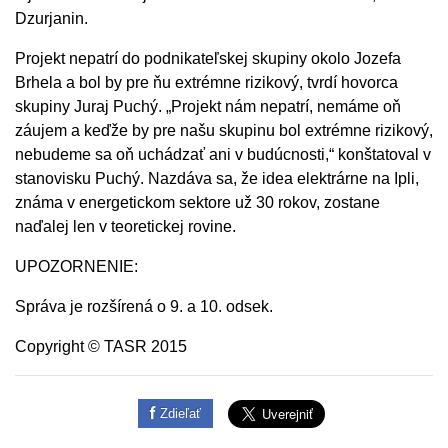
Dzurjanin.
Projekt nepatrí do podnikateľskej skupiny okolo Jozefa
Brhela a bol by pre ňu extrémne rizikový, tvrdí hovorca
skupiny Juraj Puchý. „Projekt nám nepatrí, nemáme oň
záujem a keďže by pre našu skupinu bol extrémne rizikový,
nebudeme sa oň uchádzať ani v budúcnosti,“ konštatoval v
stanovisku Puchý. Nazdáva sa, že idea elektrárne na Ipli,
známa v energetickom sektore už 30 rokov, zostane
naďalej len v teoretickej rovine.
UPOZORNENIE:
Správa je rozšírená o 9. a 10. odsek.
Copyright © TASR 2015
Zdieľať