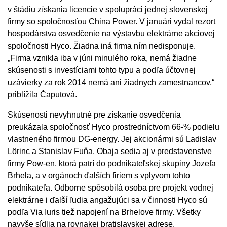
v štádiu získania licencie v spolupráci jednej slovenskej
firmy so spoločnosťou China Power. V januári vydal rezort
hospodárstva osvedčenie na výstavbu elektrárne akciovej
spoločnosti Hyco. Žiadna iná firma ním nedisponuje.
„Firma vznikla iba v júni minulého roka, nemá žiadne
skúsenosti s investíciami tohto typu a podľa účtovnej
uzávierky za rok 2014 nemá ani žiadnych zamestnancov,“
priblížila Čaputová.
Skúsenosti nevyhnutné pre získanie osvedčenia
preukázala spoločnosť Hyco prostredníctvom 66-% podielu
vlastneného firmou DG-energy. Jej akcionármi sú Ladislav
Lörinc a Stanislav Fuňa. Obaja sedia aj v predstavenstve
firmy Pow-en, ktorá patrí do podnikateľskej skupiny Jozefa
Brhela, a v orgánoch ďalších firiem s vplyvom tohto
podnikateľa. Odborne spôsobilá osoba pre projekt vodnej
elektrárne i ďalší ľudia angažujúci sa v činnosti Hyco sú
podľa Via Iuris tiež napojení na Brhelove firmy. Všetky
navyše sídlia na rovnakej bratislavskej adrese.