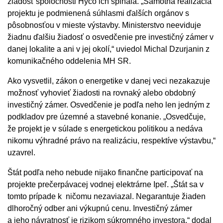
žiadosť spoločnosti Hyco ich spĺňala. „Samotná realizácia
projektu je podmienená súhlasmi ďalších orgánov s
pôsobnosťou v mieste výstavby. Ministerstvo neeviduje
žiadnu ďalšiu žiadosť o osvedčenie pre investičný zámer v
danej lokalite a ani v jej okolí,“ uviedol Michal Dzurjanin z
komunikačného oddelenia MH SR.
Ako vysvetlil, zákon o energetike v danej veci nezakazuje
možnosť vyhovieť žiadosti na rovnaký alebo obdobný
investičný zámer. Osvedčenie je podľa neho len jedným z
podkladov pre územné a stavebné konanie. „Osvedčuje,
že projekt je v súlade s energetickou politikou a nedáva
nikomu výhradné právo na realizáciu, respektíve výstavbu,“
uzavrel.
Štát podľa neho nebude nijako finančne participovať na
projekte prečerpávacej vodnej elektrárne Ipeľ. „Štát sa v
tomto prípade k ničomu nezaviazal. Negarantuje žiaden
dlhoročný odber ani výkupnú cenu. Investičný zámer
a jeho návratnosť je rizikom súkromného investora,“ dodal