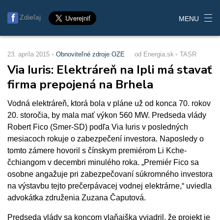
Zdieľaj
MENU
23. apríla 2015
Obnoviteľné zdroje OZE
od Energia.sk
TASR
Via Iuris: Elektráreň na Ipli má stavať
firma prepojená na Brhela
Vodná elektráreň, ktorá bola v pláne už od konca 70. rokov
20. storočia, by mala mať výkon 560 MW. Predseda vlády
Robert Fico (Smer-SD) podľa Via Iuris v posledných
mesiacoch rokuje o zabezpečení investora. Naposledy o
tomto zámere hovoril s čínskym premiérom Li Kche-
čchiangom v decembri minulého roka. „Premiér Fico sa
osobne angažuje pri zabezpečovaní súkromného investora
na výstavbu tejto prečerpávacej vodnej elektrárne,“ uviedla
advokátka združenia Zuzana Čaputová.
Predseda vlády sa koncom vlaňajška vyjadril, že projekt je