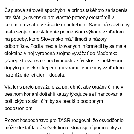
Čaputová zároveň spochybnila prínos takéhoto zariadenia
pre štát. „Slovensko pre vlastné potreby elektráreň v
takomto rozsahu v zásade nepotrebuje. Samotná stavba by
mala svoje opodstatnenie pri menšom výkone vzhľadom
na potreby, ktoré Slovensko má,“ tlmočila názory
odborníkov. Podľa medializovaných informácií by sa mala
elektrina v nej vyrobená zrejme vyvážať do Maďarska.
„Zaregistrovali sme pochybnosti v súvislosti s poklesom
dopytu po elektrickej energii v rámci eurozóny vzhľadom
na zníženie jej cien,“ dodala.
Via Iuris preto považuje za potrebné, aby orgány činné v
trestnom konaní dotiahli kauzy týkajúce sa financovania
politických strán, čím by sa predišlo podobným
podozreniam.
Rezort hospodárstva pre TASR reagoval, že osvedčenie
môže dostať ktorákoľvek firma, ktorá splní podmienky a