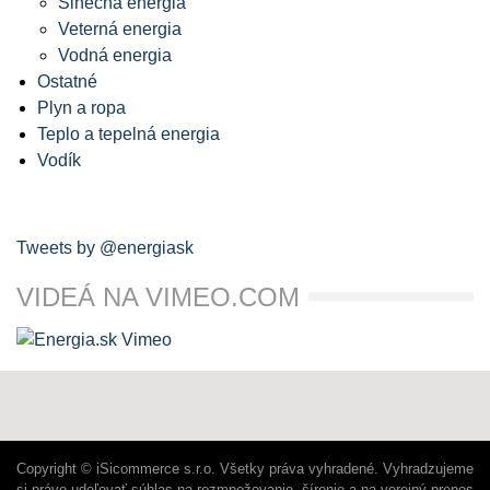
Slnečná energia
Veterná energia
Vodná energia
Ostatné
Plyn a ropa
Teplo a tepelná energia
Vodík
Tweets by @energiask
VIDEÁ NA VIMEO.COM
Copyright © iSicommerce s.r.o. Všetky práva vyhradené. Vyhradzujeme
si právo udeľovať súhlas na rozmnožovanie, šírenie a na verejný prenos