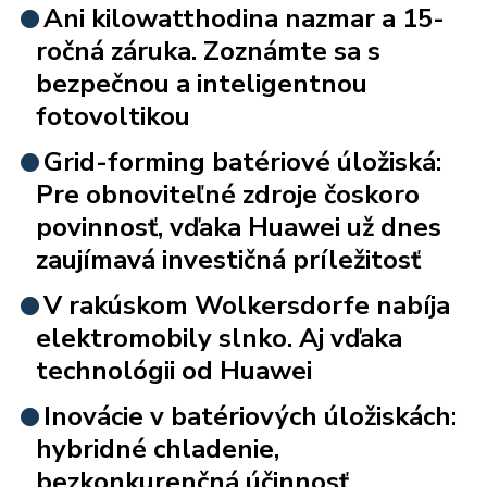
Ani kilowatthodina nazmar a 15-
ročná záruka. Zoznámte sa s
bezpečnou a inteligentnou
fotovoltikou
Grid-forming batériové úložiská:
Pre obnoviteľné zdroje čoskoro
povinnosť, vďaka Huawei už dnes
zaujímavá investičná príležitosť
V rakúskom Wolkersdorfe nabíja
elektromobily slnko. Aj vďaka
technológii od Huawei
Inovácie v batériových úložiskách:
hybridné chladenie,
bezkonkurenčná účinnosť,