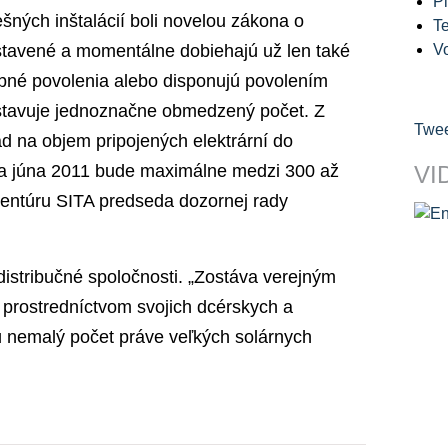
Pl
ných inštalácií boli novelou zákona o
Te
stavené a momentálne dobiehajú už len také
V
vebné povolenia alebo disponujú povolením
dstavuje jednoznačne obmedzený počet. Z
Twee
d na objem pripojených elektrární do
ca júna 2011 bude maximálne medzi 300 až
VI
entúru SITA predseda dozornej rady
istribučné spoločnosti. „Zostáva verejným
 prostredníctvom svojich dcérskych a
ú nemalý počet práve veľkých solárnych