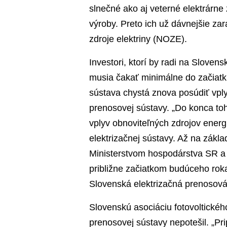
slnečné ako aj veterné elektrárne 
výroby. Preto ich už dávnejšie zar
zdroje elektriny (NOZE).
Investori, ktorí by radi na Slovens
musia čakať minimálne do začiat
sústava chystá znova posúdiť vply
prenosovej sústavy. „Do konca t
vplyv obnoviteľných zdrojov energi
elektrizačnej sústavy. Až na zák
Ministerstvom hospodárstva SR a 
približne začiatkom budúceho roka
Slovenská elektrizačná prenosová
Slovenskú asociáciu fotovoltickéh
prenosovej sústavy nepotešil. „Pri