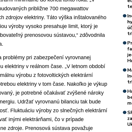
e
t
budovaných približne 700 megawattov
In
ch zdrojov elektriny. Táto výška inštalovaného
h
ou výroby vysoko presahuje limit, ktorý je
úč
t
bovateľný prenosovou sústavou,“ zdôvodnila
P
a.
f
je
a problémy pri zabezpečení vyrovnanej
H
u elektriny v reálnom čase. „V letnom období
M
málnu výrobu z fotovoltických elektrární
I
t
rebou elektriny v tom čase. Nakoľko je výkup
H
tovaný, je potrebné očakávať zvýšené nároky
b
nergiu. Udržať vyrovnanú bilanciu tak bude
m
sť. Fluktuáciu výroby zo slnečných elektrární
S
z
ať inými elektrárňami, čo v prípade
Uk
lne zdroje. Prenosová sústava považuje