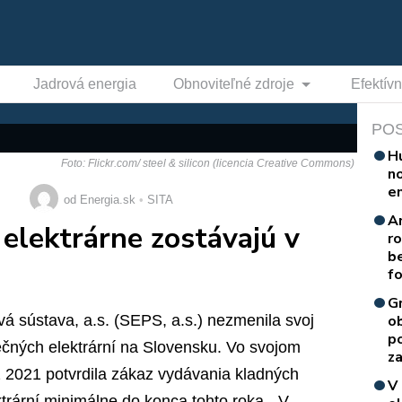
Jadrová energia
Obnoviteľné zdroje
Efektív
PO
H
Foto: Flickr.com/ steel & silicon (licencia Creative Commons)
n
e
od Energia.sk
SITA
A
 elektrárne zostávajú v
r
b
f
G
á sústava, a.s. (SEPS, a.s.) nezmenila svoj
o
p
ečných elektrární na Slovensku. Vo svojom
za
 2021 potvrdila zákaz vydávania kladných
V
ktrární minimálne do konca tohto roka. „V