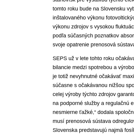
tomto roku bude na Slovensku vy
inštalovaného výkonu fotovoltický
výkonu zdrojov s vysokou fluktuáci
podľa súčasných poznatkov absor
svoje opatrenie prenosová sústav
SEPS už v lete tohto roku očakáv
bilancie medzi spotrebou a výrobo
je totiž nevyhnutné očakávať maxi
súčasne s očakávanou nižšou spot
celej výroby týchto zdrojov garan
na podporné služby a regulačnú e
nesmierne ťažké,“ dodala spoločno
musí prenosová sústava odregulov
Slovenska predstavujú najmä fosí