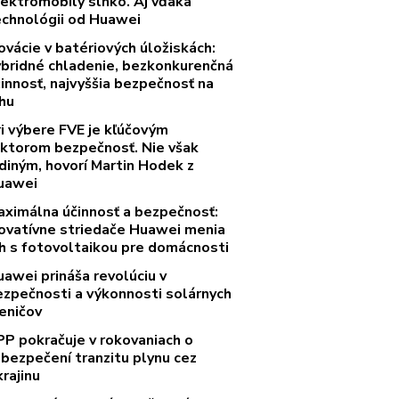
lektromobily slnko. Aj vďaka
echnológii od Huawei
ovácie v batériových úložiskách:
ybridné chladenie, bezkonkurenčná
innosť, najvyššia bezpečnosť na
rhu
ri výbere FVE je kľúčovým
aktorom bezpečnosť. Nie však
diným, hovorí Martin Hodek z
uawei
aximálna účinnosť a bezpečnosť:
novatívne striedače Huawei menia
rh s fotovoltaikou pre domácnosti
uawei prináša revolúciu v
ezpečnosti a výkonnosti solárnych
eničov
PP pokračuje v rokovaniach o
abezpečení tranzitu plynu cez
rajinu