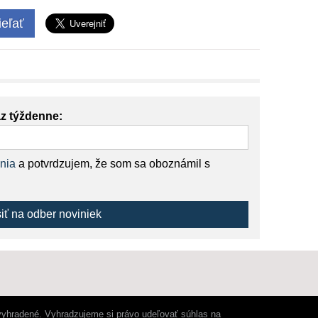
eľať
az týždenne:
nia
a potvrdzujem, že som sa oboznámil s
siť na odber noviniek
vyhradené. Vyhradzujeme si právo udeľovať súhlas na