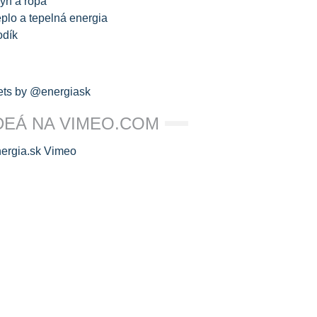
yn a ropa
plo a tepelná energia
odík
ts by @energiask
DEÁ NA VIMEO.COM