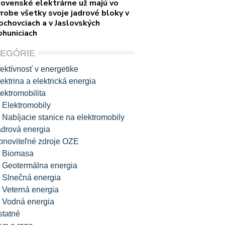
lovenské elektrárne už majú vo
robe všetky svoje jadrové bloky v
ochovciach a v Jaslovských
ohuniciach
TEGÓRIE
ektívnosť v energetike
ektrina a elektrická energia
ektromobilita
Elektromobily
Nabíjacie stanice na elektromobily
adrová energia
bnoviteľné zdroje OZE
Biomasa
Geotermálna energia
Slnečná energia
Veterná energia
Vodná energia
statné