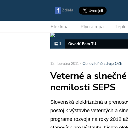
Zdieľaj
Elektrina
Plyn a ropa
Teplo
1
Otvoriť Foto TU
13. februára 2011
Obnoviteľné zdroje OZE
Veterné a slnečné
nemilosti SEPS
Slovenská elektrizačná a prenosov
postoj k výstavbe veterných a sln
programe rozvoja na roky 2012 až
stanovísk pre výstavbu týchto ele