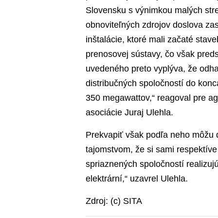
Slovensku s výnimkou malých streš
obnoviteľných zdrojov doslova za
inštalácie, ktoré mali začaté sta
prenosovej sústavy, čo však pre
uvedeného preto vyplýva, že odha
distribučných spoločností do kon
350 megawattov,“ reagoval pre ag
asociácie Juraj Ulehla.
Prekvapiť však podľa neho môžu d
tajomstvom, že si sami respektíve
spriaznených spoločností realizuj
elektrární,“ uzavrel Ulehla.
Zdroj: (c) SITA