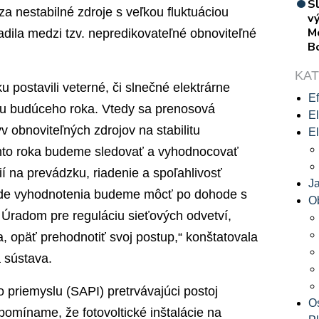
S
za nestabilné zdroje s veľkou fluktuáciou
vý
M
adila medzi tzv. nepredikovateľné obnoviteľné
B
KA
ku postavili veterné, či slnečné elektrárne
Ef
ku budúceho roka. Vtedy sa prenosová
El
v obnoviteľných zdrojov na stabilitu
El
ohto roka budeme sledovať a vyhodnocovať
í na prevádzku, riadenie a spoľahlivosť
J
lade vyhodnotenia budeme môcť po dohode s
O
Úradom pre reguláciu sieťových odvetví,
, opäť prehodnotiť svoj postup,“ konštatovala
 sústava.
o priemyslu (SAPI) pretrvávajúci postoj
O
pomíname, že fotovoltické inštalácie na