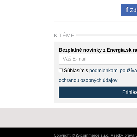
Zdi
K TÉME
Bezplatné novinky z Energia.sk r
Súhlasím s
podmienkami používa
ochranou osobných údajov
Prihlá
Copyright © iSicommerce s.r.o. Všetky práva 