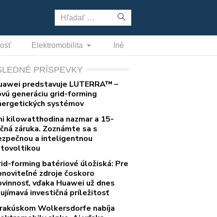
Hľadať:
nosť
Elektromobilita
Iné
SLEDNÉ PRÍSPEVKY
uawei predstavuje LUTERRA™ –
ovú generáciu grid-forming
nergetických systémov
ni kilowatthodina nazmar a 15-
očná záruka. Zoznámte sa s
ezpečnou a inteligentnou
otovoltikou
rid-forming batériové úložiská: Pre
bnoviteľné zdroje čoskoro
ovinnosť, vďaka Huawei už dnes
ujímavá investičná príležitosť
 rakúskom Wolkersdorfe nabíja