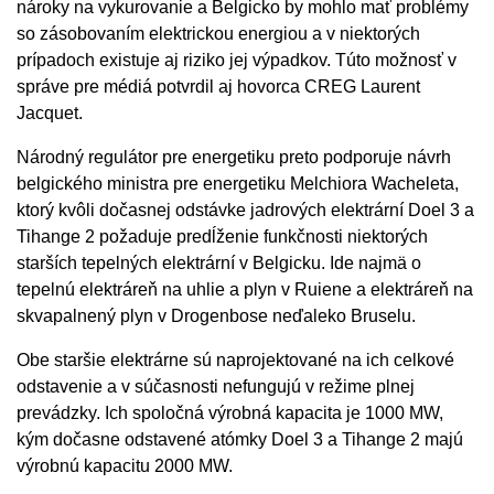
nároky na vykurovanie a Belgicko by mohlo mať problémy
so zásobovaním elektrickou energiou a v niektorých
prípadoch existuje aj riziko jej výpadkov. Túto možnosť v
správe pre médiá potvrdil aj hovorca CREG Laurent
Jacquet.
Národný regulátor pre energetiku preto podporuje návrh
belgického ministra pre energetiku Melchiora Wacheleta,
ktorý kvôli dočasnej odstávke jadrových elektrární Doel 3 a
Tihange 2 požaduje predĺženie funkčnosti niektorých
starších tepelných elektrární v Belgicku. Ide najmä o
tepelnú elektráreň na uhlie a plyn v Ruiene a elektráreň na
skvapalnený plyn v Drogenbose neďaleko Bruselu.
Obe staršie elektrárne sú naprojektované na ich celkové
odstavenie a v súčasnosti nefungujú v režime plnej
prevádzky. Ich spoločná výrobná kapacita je 1000 MW,
kým dočasne odstavené atómky Doel 3 a Tihange 2 majú
výrobnú kapacitu 2000 MW.