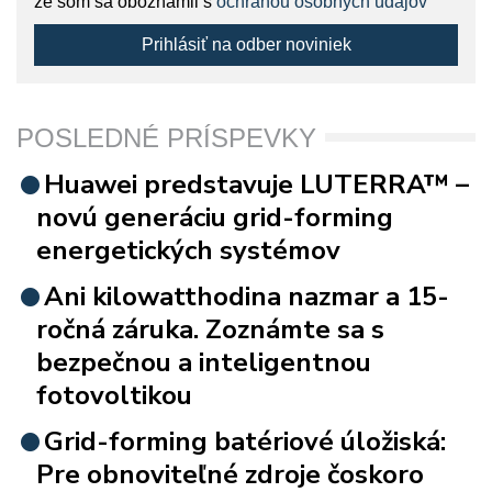
že som sa oboznámil s
ochranou osobných údajov
Prihlásiť na odber noviniek
POSLEDNÉ PRÍSPEVKY
Huawei predstavuje LUTERRA™ –
novú generáciu grid-forming
energetických systémov
Ani kilowatthodina nazmar a 15-
ročná záruka. Zoznámte sa s
bezpečnou a inteligentnou
fotovoltikou
Grid-forming batériové úložiská:
Pre obnoviteľné zdroje čoskoro