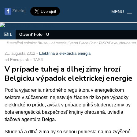
Zdieľaj
MENU
1
Otvoriť Foto TU
Ilustračná snímka: Brusel - námestie Grand Place Foto: TASR/Pavel Neubauer
21. augusta 2012
Elektrina a elektrická energia
od Energia.sk
TASR
V prípade tuhej a dlhej zimy hrozí
Belgicku výpadok elektrickej energie
Podľa vyjadrenia národného regulátora v energetickom
sektore v súčasnosti nejestvuje žiadne riziko pre výpadky
elektrického prúdu, avšak v prípade príliš studenej zimy by
bola energetická bezpečnosť krajiny ohrozená, uviedla
tlačová agentúra Belga.
Studená a dlhá zima by so sebou priniesla najmä zvýšené