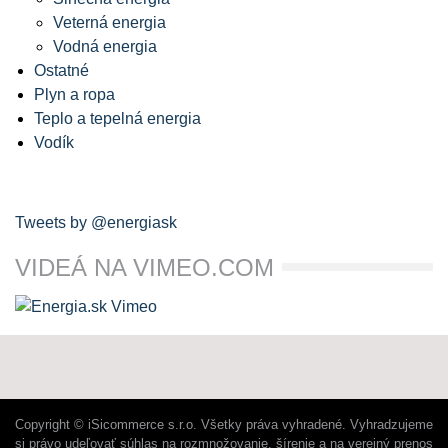
Veterná energia
Vodná energia
Ostatné
Plyn a ropa
Teplo a tepelná energia
Vodík
Tweets by @energiask
VIDEÁ NA VIMEO.COM
Copyright © iSicommerce s.r.o. Všetky práva vyhradené. Vyhradzujeme
si právo udeľovať súhlas na rozmnožovanie, šírenie a na verejný prenos