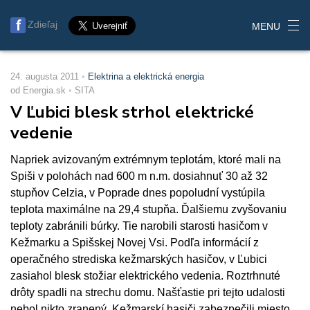
Zdieľaj
MENU
24. augusta 2011
Elektrina a elektrická energia
od Energia.sk
SITA
V Ľubici blesk strhol elektrické
vedenie
Napriek avizovaným extrémnym teplotám, ktoré mali na
Spiši v polohách nad 600 m n.m. dosiahnuť 30 až 32
stupňov Celzia, v Poprade dnes popoludní vystúpila
teplota maximálne na 29,4 stupňa. Ďalšiemu zvyšovaniu
teploty zabránili búrky. Tie narobili starosti hasičom v
Kežmarku a Spišskej Novej Vsi. Podľa informácií z
operačného strediska kežmarských hasičov, v Ľubici
zasiahol blesk stožiar elektrického vedenia. Roztrhnuté
drôty spadli na strechu domu. Našťastie pri tejto udalosti
nebol nikto zranený. Kežmarskí hasiči zabezpečili miesto