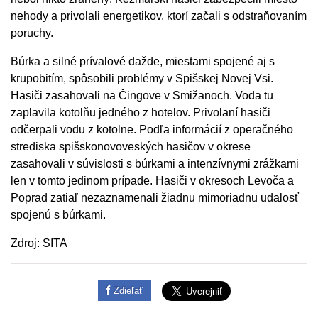
nehody a privolali energetikov, ktorí začali s odstraňovaním
poruchy.
Búrka a silné prívalové dažde, miestami spojené aj s
krupobitím, spôsobili problémy v Spišskej Novej Vsi.
Hasiči zasahovali na Čingove v Smižanoch. Voda tu
zaplavila kotolňu jedného z hotelov. Privolaní hasiči
odčerpali vodu z kotolne. Podľa informácií z operačného
strediska spišskonovoveských hasičov v okrese
zasahovali v súvislosti s búrkami a intenzívnymi zrážkami
len v tomto jedinom prípade. Hasiči v okresoch Levoča a
Poprad zatiaľ nezaznamenali žiadnu mimoriadnu udalosť
spojenú s búrkami.
Zdroj: SITA
Zdieľať