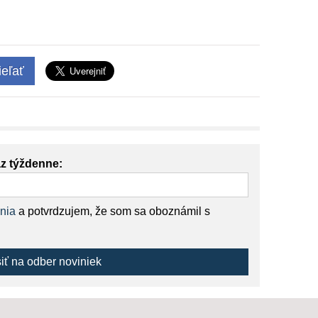
eľať
az týždenne:
nia
a potvrdzujem, že som sa oboznámil s
siť na odber noviniek