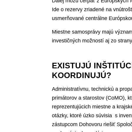
Ďalej môžu čerpať z Európskych 
Ide o rezervy zriadené na vnútrošt
usmerňované centrálne Európsko
Miestne samosprávy majú významnú
investičných možností aj zo strany
EXISTUJÚ INŠTITÚ
KOORDINUJÚ?
Administratívnu, technickú a pro
primátorov a starostov (CoMO), kto
reprezentujúcich miestne a krajs
otázky, ktoré úzko súvisia s inve
zástupcom Dohovoru riešiť Spolo