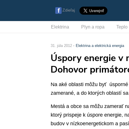
Zdieľaj
Elektrina
Plyn a ropa
Teplo
31. júla 2012
Elektrina a elektrická energia
Úspory energie v 
Dohovor primátoro
Na aké oblasti môžu byť úsporné
zamerané, a do ktorých oblastí sa
Mestá a obce sa môžu zamerať nap
ktorý prispeje k úspore energie, 
budov v nízkoenergetickom a pas