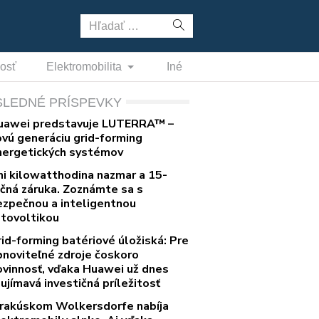
Hľadať:
nosť
Elektromobilita
Iné
SLEDNÉ PRÍSPEVKY
uawei predstavuje LUTERRA™ –
ovú generáciu grid-forming
nergetických systémov
ni kilowatthodina nazmar a 15-
očná záruka. Zoznámte sa s
ezpečnou a inteligentnou
otovoltikou
rid-forming batériové úložiská: Pre
bnoviteľné zdroje čoskoro
ovinnosť, vďaka Huawei už dnes
ujímavá investičná príležitosť
 rakúskom Wolkersdorfe nabíja