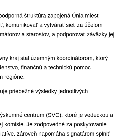
 podporná štruktúra zapojená Únia miest
ať, komunikovať a vytvárať sieť za účelom
imátorov a starostov, a podporovať záväzky jej
ny kraj stal územným koordinátorom, ktorý
denstvo, finančnú a technickú pomoc
 regióne.
uje priebežné výsledky jednotlivých
ýskumné centrum (SVC), ktoré je vedeckou a
ej komisie. Je zodpovedné za poskytovanie
ciatíve, zároveň napomáha signatárom splniť