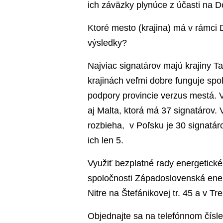
ich záväzky plynúce z účasti na D
Ktoré mesto (krajina) má v rámci D
výsledky?
Najviac signatárov majú krajiny T
krajinách veľmi dobre funguje spo
podpory provincie verzus mestá. V
aj Malta, ktorá má 37 signatárov. V
rozbieha, v Poľsku je 30 signatá
ich len 5.
Využiť bezplatné rady energetic
spoločnosti Západoslovenská energ
Nitre na Štefánikovej tr. 45 a v Tr
Objednajte sa na telefónnom čísl