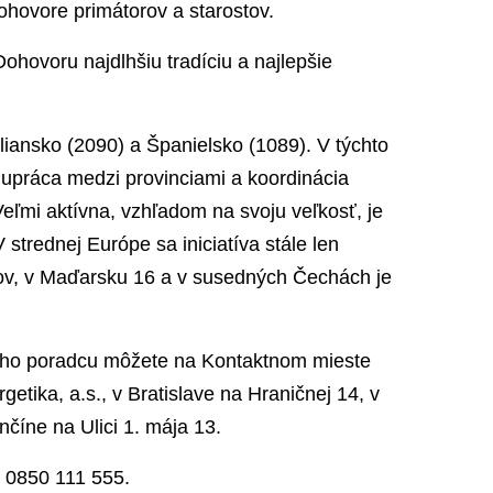
ohovore primátorov a starostov.
ohovoru najdlhšiu tradíciu a najlepšie
aliansko (2090) a Španielsko (1089). V týchto
lupráca medzi provinciami a koordinácia
eľmi aktívna, vzhľadom na svoju veľkosť, je
 strednej Európe sa iniciatíva stále len
rov, v Maďarsku 16 a v susedných Čechách je
kého poradcu môžete na Kontaktnom mieste
etika, a.s., v Bratislave na Hraničnej 14, v
enčíne na Ulici 1. mája 13.
e 0850 111 555.