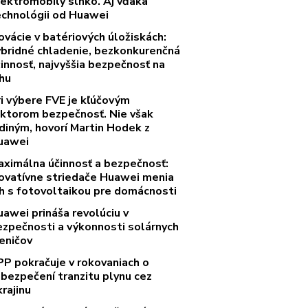
lektromobily slnko. Aj vďaka
echnológii od Huawei
ovácie v batériových úložiskách:
ybridné chladenie, bezkonkurenčná
innosť, najvyššia bezpečnosť na
rhu
ri výbere FVE je kľúčovým
aktorom bezpečnosť. Nie však
diným, hovorí Martin Hodek z
uawei
aximálna účinnosť a bezpečnosť:
novatívne striedače Huawei menia
rh s fotovoltaikou pre domácnosti
uawei prináša revolúciu v
ezpečnosti a výkonnosti solárnych
eničov
PP pokračuje v rokovaniach o
abezpečení tranzitu plynu cez
rajinu