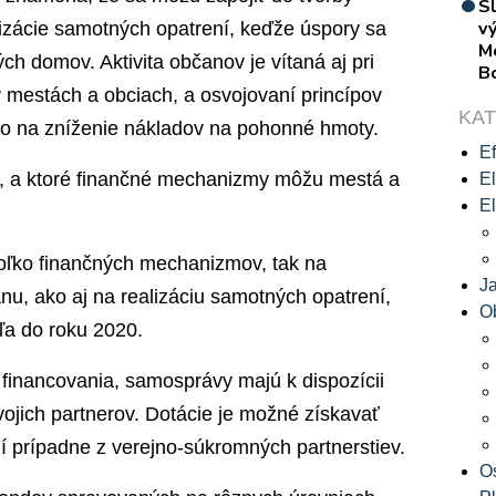
S
vý
lizácie samotných opatrení, keďže úspory sa
M
ch domov. Aktivita občanov je vítaná aj pri
B
 mestách a obciach, a osvojovaní princípov
KA
o na zníženie nákladov na pohonné hmoty.
Ef
a, a ktoré finančné mechanizmy môžu mestá a
El
El
oľko finančných mechanizmov, tak na
J
nu, ako aj na realizáciu samotných opatrení,
O
eľa do roku 2020.
financovania, samosprávy majú k dispozícii
svojich partnerov. Dotácie je možné získavať
í prípadne z verejno-súkromných partnerstiev.
O