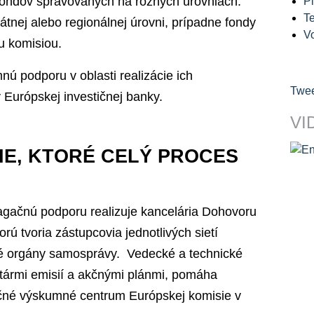
fondov spravovaných na rôznych úrovniach.
Pl
Te
átnej alebo regionálnej úrovni, prípadne fondy
V
u komisiou.
 podporu v oblasti realizácie ich
Twee
 Európskej investičnej banky.
VI
CIE, KTORÉ CELÝ PROCES
pagačnú podporu realizuje kancelária Dohovoru
rú tvoria zástupcovia jednotlivých sietí
ké orgány samosprávy. Vedecké a technické
ntármi emisií a akčnými plánmi, pomáha
čné výskumné centrum Európskej komisie v