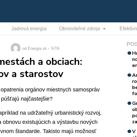
Jadrová energia
Obnoviteľné zdroje
Efektív
PO
od Energia.sk
SITA
H
mestách a obciach:
n
e
v a starostov
A
r
b
 opatrenia orgánov miestnych samospráv
f
 púšťajú najčastejšie?
G
o
ríklad na udržateľný urbanistický rozvoj,
p
za
na obnovu existujúcich a výstavbu nových
ívnom štandarde. Takisto majú možnosť
V