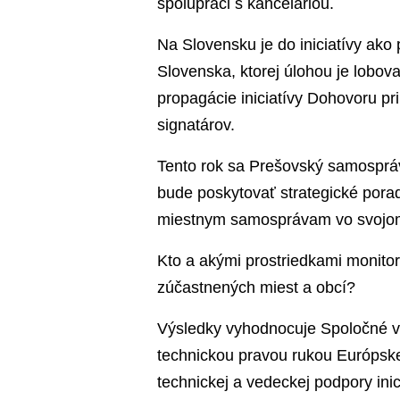
spolupráci s kanceláriou.
Na Slovensku je do iniciatívy ako
Slovenska, ktorej úlohou je lobov
propagácie iniciatívy Dohovoru pr
signatárov.
Tento rok sa Prešovský samospráv
bude poskytovať strategické pora
miestnym samosprávam vo svojom
Kto a akými prostriedkami monitor
zúčastnených miest a obcí?
Výsledky vyhodnocuje Spoločné v
technickou pravou rukou Európsk
technickej a vedeckej podpory ini