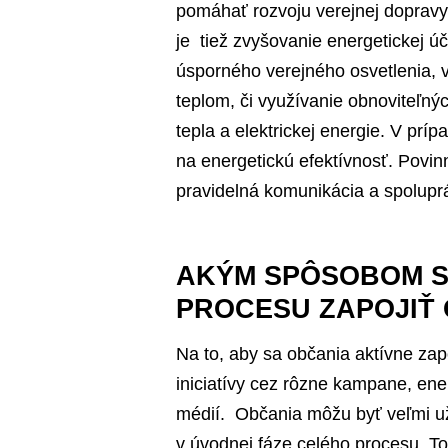
pomáhať rozvoju verejnej dopravy 
je tiež zvyšovanie energetickej úč
úsporného verejného osvetlenia, 
teplom, či využívanie obnoviteľný
tepla a elektrickej energie. V pr
na energetickú efektívnosť. Povi
pravidelná komunikácia a spolupr
AKÝM SPÔSOBOM S
PROCESU ZAPOJIŤ
Na to, aby sa občania aktívne zapoj
iniciatívy cez rôzne kampane, ene
médií. Občania môžu byť veľmi už
v úvodnej fáze celého procesu. T