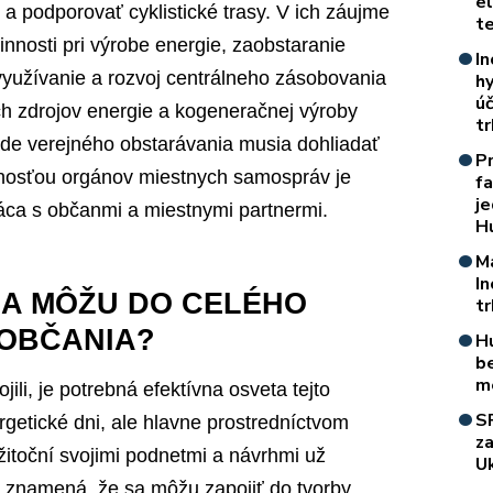
e
a podporovať cyklistické trasy. V ich záujme
t
innosti pri výrobe energie, zaobstaranie
In
využívanie a rozvoj centrálneho zásobovania
h
úč
ch zdrojov energie a kogeneračnej výroby
t
ípade verejného obstarávania musia dohliadať
P
nnosťou orgánov miestnych samospráv je
f
je
áca s občanmi a miestnymi partnermi.
H
M
I
A MÔŽU DO CELÉHO
t
 OBČANIA?
H
b
m
ili, je potrebná efektívna osveta tejto
S
rgetické dni, ale hlavne prostredníctvom
z
itoční svojimi podnetmi a návrhmi už
Uk
o znamená, že sa môžu zapojiť do tvorby