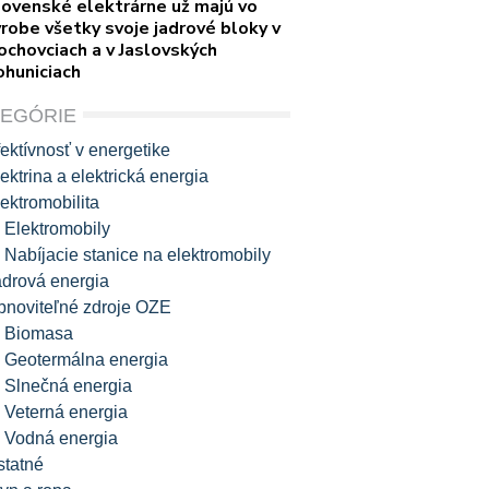
lovenské elektrárne už majú vo
robe všetky svoje jadrové bloky v
ochovciach a v Jaslovských
ohuniciach
TEGÓRIE
ektívnosť v energetike
ektrina a elektrická energia
ektromobilita
Elektromobily
Nabíjacie stanice na elektromobily
adrová energia
bnoviteľné zdroje OZE
Biomasa
Geotermálna energia
Slnečná energia
Veterná energia
Vodná energia
statné