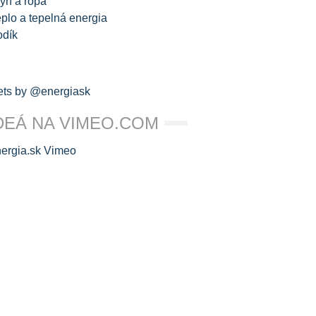
yn a ropa
plo a tepelná energia
odík
ts by @energiask
DEÁ NA VIMEO.COM