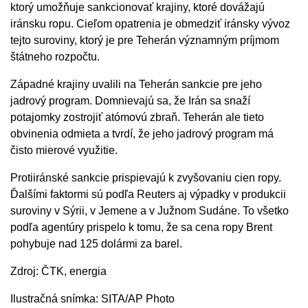
ktorý umožňuje sankcionovať krajiny, ktoré dovážajú
iránsku ropu. Cieľom opatrenia je obmedziť iránsky vývoz
tejto suroviny, ktorý je pre Teherán významným príjmom
štátneho rozpočtu.
Západné krajiny uvalili na Teherán sankcie pre jeho
jadrový program. Domnievajú sa, že Irán sa snaží
potajomky zostrojiť atómovú zbraň. Teherán ale tieto
obvinenia odmieta a tvrdí, že jeho jadrový program má
čisto mierové využitie.
Protiiránské sankcie prispievajú k zvyšovaniu cien ropy.
Ďalšími faktormi sú podľa Reuters aj výpadky v produkcii
suroviny v Sýrii, v Jemene a v Južnom Sudáne. To všetko
podľa agentúry prispelo k tomu, že sa cena ropy Brent
pohybuje nad 125 dolármi za barel.
Zdroj: ČTK, energia
Ilustračná snímka: SITA/AP Photo