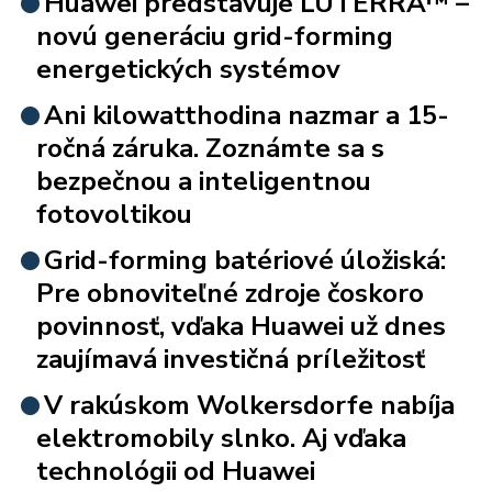
Huawei predstavuje LUTERRA™ –
novú generáciu grid-forming
energetických systémov
Ani kilowatthodina nazmar a 15-
ročná záruka. Zoznámte sa s
bezpečnou a inteligentnou
fotovoltikou
Grid-forming batériové úložiská:
Pre obnoviteľné zdroje čoskoro
povinnosť, vďaka Huawei už dnes
zaujímavá investičná príležitosť
V rakúskom Wolkersdorfe nabíja
elektromobily slnko. Aj vďaka
technológii od Huawei