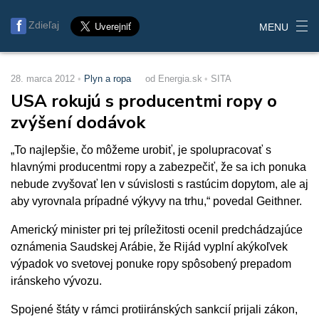
Zdieľaj
MENU
28. marca 2012
Plyn a ropa
od Energia.sk
SITA
USA rokujú s producentmi ropy o
zvýšení dodávok
„To najlepšie, čo môžeme urobiť, je spolupracovať s
hlavnými producentmi ropy a zabezpečiť, že sa ich ponuka
nebude zvyšovať len v súvislosti s rastúcim dopytom, ale aj
aby vyrovnala prípadné výkyvy na trhu,“ povedal Geithner.
Americký minister pri tej príležitosti ocenil predchádzajúce
oznámenia Saudskej Arábie, že Rijád vyplní akýkoľvek
výpadok vo svetovej ponuke ropy spôsobený prepadom
iránskeho vývozu.
Spojené štáty v rámci protiiránských sankcií prijali zákon,