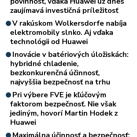
povinnosť, vďaka Huawei už dnes
zaujímavá investičná príležitosť
V rakúskom Wolkersdorfe nabíja
elektromobily slnko. Aj vďaka
technológii od Huawei
Inovácie v batériových úložiskách:
hybridné chladenie,
bezkonkurenčná účinnosť,
najvyššia bezpečnosť na trhu
Pri výbere FVE je kľúčovým
faktorom bezpečnosť. Nie však
jediným, hovorí Martin Hodek z
Huawei
Maximálna účinnosť a bezpečnosť: