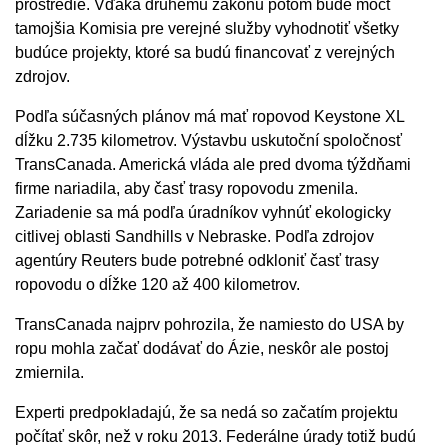
prostredie. Vďaka druhému zákonu potom bude môcť
tamojšia Komisia pre verejné služby vyhodnotiť všetky
budúce projekty, ktoré sa budú financovať z verejných
zdrojov.
Podľa súčasných plánov má mať ropovod Keystone XL
dĺžku 2.735 kilometrov. Výstavbu uskutoční spoločnosť
TransCanada. Americká vláda ale pred dvoma týždňami
firme nariadila, aby časť trasy ropovodu zmenila.
Zariadenie sa má podľa úradníkov vyhnúť ekologicky
citlivej oblasti Sandhills v Nebraske. Podľa zdrojov
agentúry Reuters bude potrebné odkloniť časť trasy
ropovodu o dĺžke 120 až 400 kilometrov.
TransCanada najprv pohrozila, že namiesto do USA by
ropu mohla začať dodávať do Ázie, neskôr ale postoj
zmiernila.
Experti predpokladajú, že sa nedá so začatím projektu
počítať skôr, než v roku 2013. Federálne úrady totiž budú