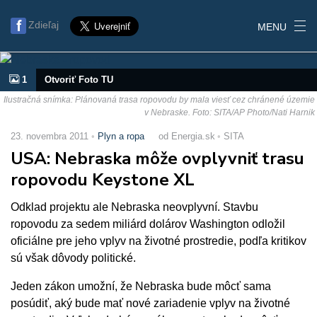
Zdieľaj
MENU
1
Otvoriť Foto TU
Ilustračná snímka: Plánovaná trasa ropovodu by mala viesť cez chránené územie
v Nebraske. Foto: SITA/AP Photo/Nati Harnik
23. novembra 2011
Plyn a ropa
od Energia.sk
SITA
USA: Nebraska môže ovplyvniť trasu
ropovodu Keystone XL
Odklad projektu ale Nebraska neovplyvní. Stavbu
ropovodu za sedem miliárd dolárov Washington odložil
oficiálne pre jeho vplyv na životné prostredie, podľa kritikov
sú však dôvody politické.
Jeden zákon umožní, že Nebraska bude môcť sama
posúdiť, aký bude mať nové zariadenie vplyv na životné