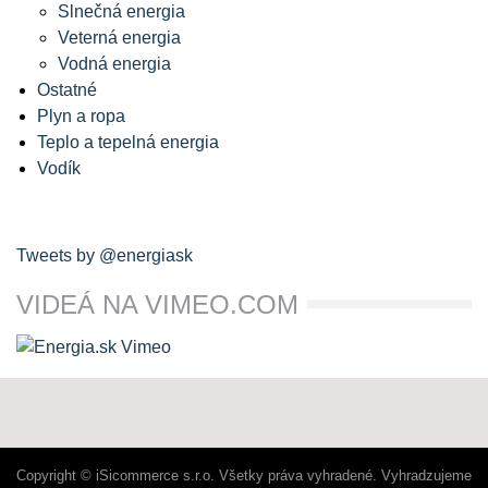
Slnečná energia
Veterná energia
Vodná energia
Ostatné
Plyn a ropa
Teplo a tepelná energia
Vodík
Tweets by @energiask
VIDEÁ NA VIMEO.COM
Copyright © iSicommerce s.r.o. Všetky práva vyhradené. Vyhradzujeme