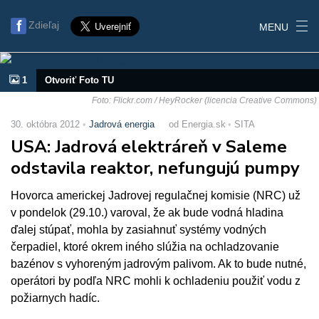
Zdieľaj
MENU
1
Otvoriť Foto TU
Foto: Flickr.com / HeyRocker (licencia Creative Commons)
30. októbra 2012
Jadrová energia
od Energia.sk
SITA
USA: Jadrová elektráreň v Saleme
odstavila reaktor, nefungujú pumpy
Hovorca americkej Jadrovej regulačnej komisie (NRC) už
v pondelok (29.10.) varoval, že ak bude vodná hladina
ďalej stúpať, mohla by zasiahnuť systémy vodných
čerpadiel, ktoré okrem iného slúžia na ochladzovanie
bazénov s vyhoreným jadrovým palivom. Ak to bude nutné,
operátori by podľa NRC mohli k ochladeniu použiť vodu z
požiarnych hadíc.