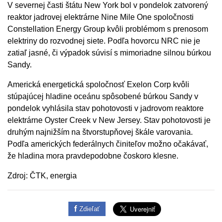
V severnej časti štátu New York bol v pondelok zatvorený
reaktor jadrovej elektrárne Nine Mile One spoločnosti
Constellation Energy Group kvôli problémom s prenosom
elektriny do rozvodnej siete. Podľa hovorcu NRC nie je
zatiaľ jasné, či výpadok súvisí s mimoriadne silnou búrkou
Sandy.
Americká energetická spoločnosť Exelon Corp kvôli
stúpajúcej hladine oceánu spôsobené búrkou Sandy v
pondelok vyhlásila stav pohotovosti v jadrovom reaktore
elektrárne Oyster Creek v New Jersey. Stav pohotovosti je
druhým najnižším na štvorstupňovej škále varovania.
Podľa amerických federálnych činiteľov možno očakávať,
že hladina mora pravdepodobne čoskoro klesne.
Zdroj: ČTK, energia
Zdieľať