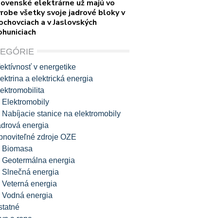
lovenské elektrárne už majú vo
robe všetky svoje jadrové bloky v
ochovciach a v Jaslovských
ohuniciach
TEGÓRIE
ektívnosť v energetike
ektrina a elektrická energia
ektromobilita
Elektromobily
Nabíjacie stanice na elektromobily
adrová energia
bnoviteľné zdroje OZE
Biomasa
Geotermálna energia
Slnečná energia
Veterná energia
Vodná energia
statné