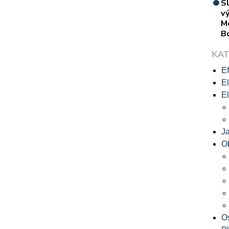
S
vý
M
B
KA
Ef
El
El
J
O
O