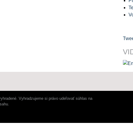
Pl
Te
V
Twee
VI
vyhradené. Vyhradzujeme si právo udeľovať súhlas na
bsahu.