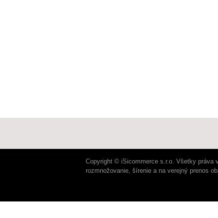
Copyright © iSicommerce s.r.o. Všetky práva 
rozmnožovanie, šírenie a na verejný prenos o