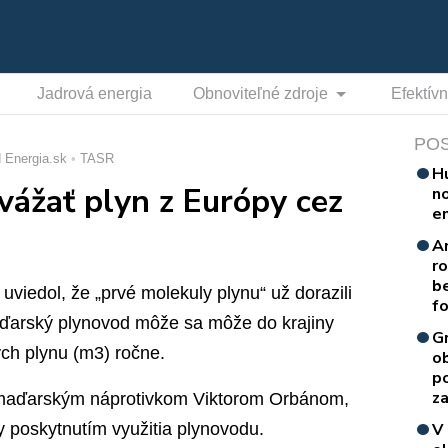
Jadrová energia
Obnoviteľné zdroje
Efektív
PO
 Energia.sk
TASR
H
vážať plyn z Európy cez
n
e
A
r
b
viedol, že „prvé molekuly plynu“ už dorazili
f
aďarský plynovod môže sa môže do krajiny
G
ých plynu (m3) ročne.
o
p
za
m maďarským náprotivkom Viktorom Orbánom,
y poskytnutím využitia plynovodu.
V