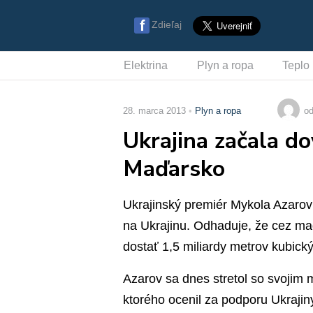
Zdieľaj
Elektrina
Plyn a ropa
Teplo
28. marca 2013
Plyn a ropa
od
Ukrajina začala do
Maďarsko
Ukrajinský premiér Mykola Azarov u
na Ukrajinu. Odhaduje, že cez m
dostať 1,5 miliardy metrov kubick
Azarov sa dnes stretol so svoji
ktorého ocenil za podporu Ukrajin