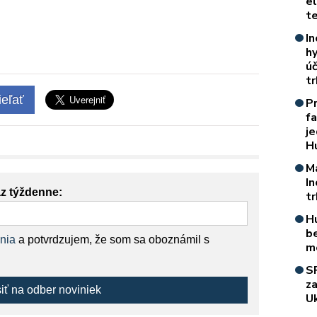
e
t
In
h
úč
t
eľať
P
f
je
H
M
I
az týždenne:
t
H
b
nia
a potvrdzujem, že som sa oboznámil s
m
S
z
siť na odber noviniek
Uk