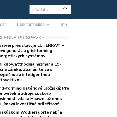
Hľadať:
nosť
Elektromobilita
Iné
SLEDNÉ PRÍSPEVKY
uawei predstavuje LUTERRA™ –
ovú generáciu grid-forming
nergetických systémov
ni kilowatthodina nazmar a 15-
očná záruka. Zoznámte sa s
ezpečnou a inteligentnou
otovoltikou
rid-forming batériové úložiská: Pre
bnoviteľné zdroje čoskoro
ovinnosť, vďaka Huawei už dnes
ujímavá investičná príležitosť
 rakúskom Wolkersdorfe nabíja