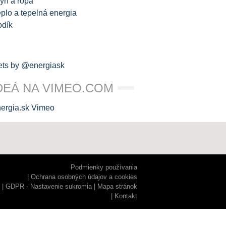
yn a ropa
plo a tepelná energia
odík
ts by @energiask
DEÁ NA VIMEO.COM
Podmienky používania
Ochrana osobných údajov a cookies
GDPR - Nastavenie sukromia
Mapa stránok
Kontakt