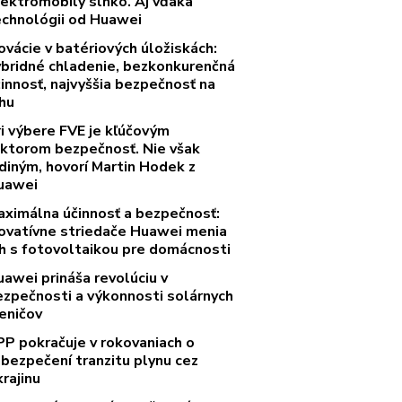
lektromobily slnko. Aj vďaka
echnológii od Huawei
ovácie v batériových úložiskách:
ybridné chladenie, bezkonkurenčná
innosť, najvyššia bezpečnosť na
rhu
ri výbere FVE je kľúčovým
aktorom bezpečnosť. Nie však
diným, hovorí Martin Hodek z
uawei
aximálna účinnosť a bezpečnosť:
novatívne striedače Huawei menia
rh s fotovoltaikou pre domácnosti
uawei prináša revolúciu v
ezpečnosti a výkonnosti solárnych
eničov
PP pokračuje v rokovaniach o
abezpečení tranzitu plynu cez
rajinu