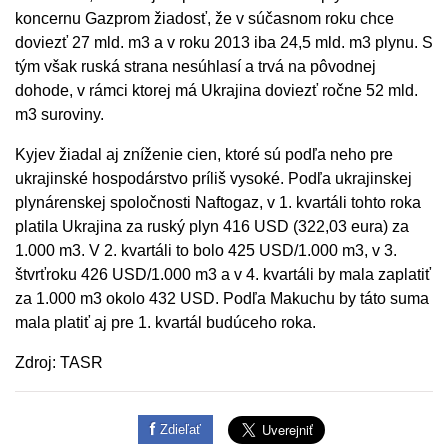
koncernu Gazprom žiadosť, že v súčasnom roku chce
doviezť 27 mld. m3 a v roku 2013 iba 24,5 mld. m3 plynu. S
tým však ruská strana nesúhlasí a trvá na pôvodnej
dohode, v rámci ktorej má Ukrajina doviezť ročne 52 mld.
m3 suroviny.
Kyjev žiadal aj zníženie cien, ktoré sú podľa neho pre
ukrajinské hospodárstvo príliš vysoké. Podľa ukrajinskej
plynárenskej spoločnosti Naftogaz, v 1. kvartáli tohto roka
platila Ukrajina za ruský plyn 416 USD (322,03 eura) za
1.000 m3. V 2. kvartáli to bolo 425 USD/1.000 m3, v 3.
štvrťroku 426 USD/1.000 m3 a v 4. kvartáli by mala zaplatiť
za 1.000 m3 okolo 432 USD. Podľa Makuchu by táto suma
mala platiť aj pre 1. kvartál budúceho roka.
Zdroj: TASR
Zdieľať