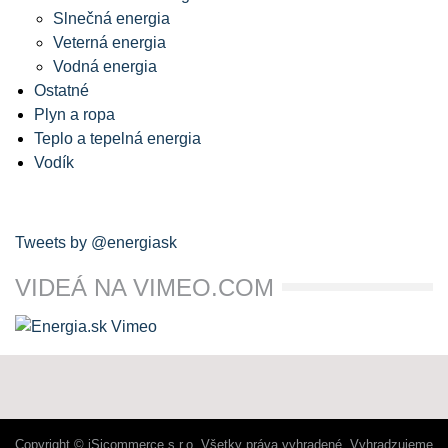
Slnečná energia
Veterná energia
Vodná energia
Ostatné
Plyn a ropa
Teplo a tepelná energia
Vodík
Tweets by @energiask
VIDEÁ NA VIMEO.COM
Copyright © iSicommerce s.r.o. Všetky práva vyhradené. Vyhradzujeme