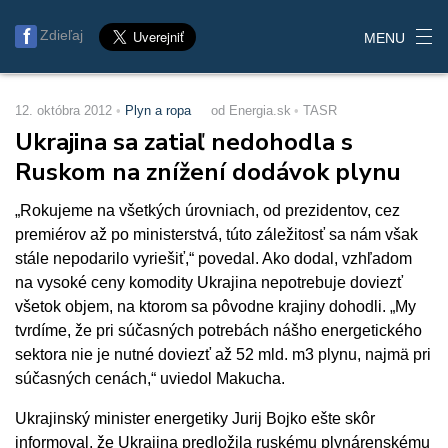
Zdieľaj
MENU
12. októbra 2012
Plyn a ropa
od Energia.sk
TASR
Ukrajina sa zatiaľ nedohodla s
Ruskom na znížení dodávok plynu
„Rokujeme na všetkých úrovniach, od prezidentov, cez
premiérov až po ministerstvá, túto záležitosť sa nám však
stále nepodarilo vyriešiť,“ povedal. Ako dodal, vzhľadom
na vysoké ceny komodity Ukrajina nepotrebuje doviezť
všetok objem, na ktorom sa pôvodne krajiny dohodli. „My
tvrdíme, že pri súčasných potrebách nášho energetického
sektora nie je nutné doviezť až 52 mld. m3 plynu, najmä pri
súčasných cenách,“ uviedol Makucha.
Ukrajinský minister energetiky Jurij Bojko ešte skôr
informoval, že Ukrajina predložila ruskému plynárenskému