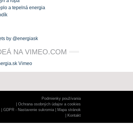
yn a ropa
plo a tepelná energia
odík
ts by @energiask
DEÁ NA VIMEO.COM
Podmienky používania
Ochrana osobných údajov a cookies
GDPR - Nastavenie sukromia
Mapa stránok
Kontakt