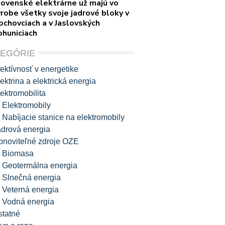
lovenské elektrárne už majú vo
robe všetky svoje jadrové bloky v
ochovciach a v Jaslovských
ohuniciach
TEGÓRIE
ektívnosť v energetike
ektrina a elektrická energia
ektromobilita
Elektromobily
Nabíjacie stanice na elektromobily
adrová energia
bnoviteľné zdroje OZE
Biomasa
Geotermálna energia
Slnečná energia
Veterná energia
Vodná energia
statné