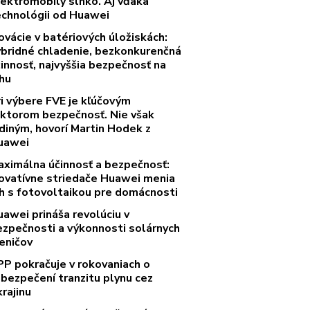
lektromobily slnko. Aj vďaka
echnológii od Huawei
ovácie v batériových úložiskách:
ybridné chladenie, bezkonkurenčná
innosť, najvyššia bezpečnosť na
rhu
ri výbere FVE je kľúčovým
aktorom bezpečnosť. Nie však
diným, hovorí Martin Hodek z
uawei
aximálna účinnosť a bezpečnosť:
novatívne striedače Huawei menia
rh s fotovoltaikou pre domácnosti
uawei prináša revolúciu v
ezpečnosti a výkonnosti solárnych
eničov
PP pokračuje v rokovaniach o
abezpečení tranzitu plynu cez
rajinu