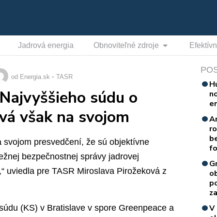
Jadrová energia
Obnoviteľné zdroje
Efektív
PO
od Energia.sk
TASR
H
Najvyššieho súdu o
n
e
vá však na svojom
A
r
b
 svojom presvedčení, že sú objektívne
f
žnej bezpečnostnej správy jadrovej
G
,“ uviedla pre TASR Miroslava Pirožeková z
o
p
za
súdu (KS) v Bratislave v spore Greenpeace a
V