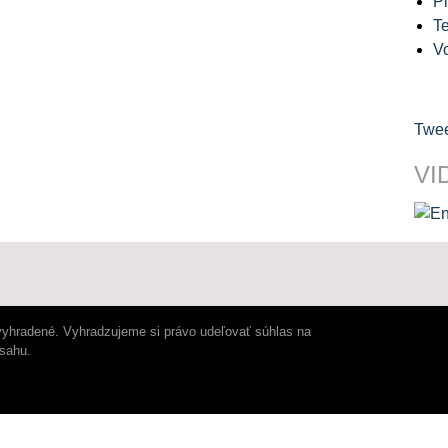
Pl
Te
V
Twee
VI
vyhradené. Vyhradzujeme si právo udeľovať súhlas na
bsahu.