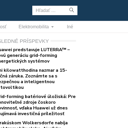
Hľadať:
nosť
Elektromobilita
Iné
SLEDNÉ PRÍSPEVKY
uawei predstavuje LUTERRA™ –
ovú generáciu grid-forming
nergetických systémov
ni kilowatthodina nazmar a 15-
očná záruka. Zoznámte sa s
ezpečnou a inteligentnou
otovoltikou
rid-forming batériové úložiská: Pre
bnoviteľné zdroje čoskoro
ovinnosť, vďaka Huawei už dnes
ujímavá investičná príležitosť
 rakúskom Wolkersdorfe nabíja