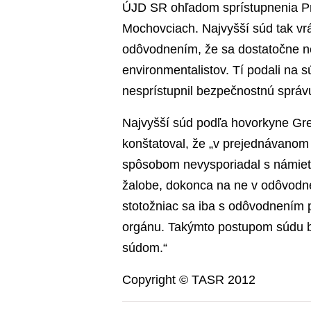
ÚJD SR ohľadom sprístupnenia Pr
Mochovciach. Najvyšší súd tak vrá
odôvodnením, že sa dostatočne n
environmentalistov. Tí podali na 
nesprístupnil bezpečnostnú správu
Najvyšší súd podľa hovorkyne Gr
konštatoval, že „v prejednávanom
spôsobom nevysporiadal s námietk
žalobe, dokonca na ne v odôvodn
stotožniac sa iba s odôvodnením
orgánu. Takýmto postupom súdu b
súdom.“
Copyright © TASR 2012