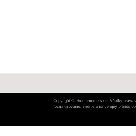
Copyright © iSicommerce s.r.o. Všetky práva 
rozmnožovanie, šírenie a na verejný prenos o