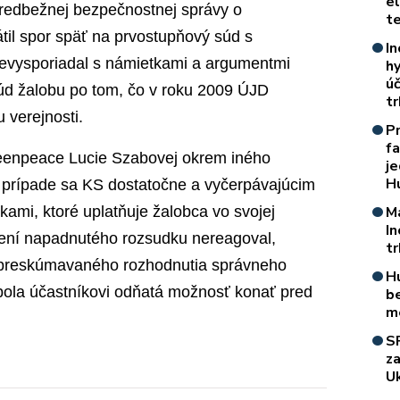
e
edbežnej bezpečnostnej správy o
t
til spor späť na prvostupňový súd s
In
evysporiadal s námietkami a argumentmi
h
úč
súd žalobu po tom, čo v roku 2009 ÚJD
t
 verejnosti.
P
f
eenpeace Lucie Szabovej okrem iného
je
H
 prípade sa KS dostatočne a vyčerpávajúcim
ami, ktoré uplatňuje žalobca vo svojej
M
I
ení napadnutého rozsudku nereagoval,
t
 preskúmavaného rozhodnutia správneho
H
ola účastníkovi odňatá možnosť konať pred
b
m
S
z
Uk