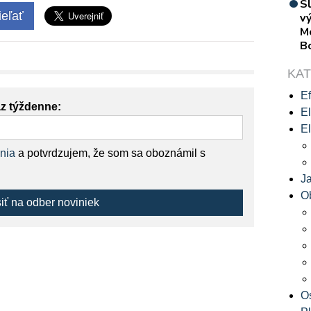
S
eľať
vý
M
B
KA
Ef
az týždenne:
El
El
nia
a potvrdzujem, že som sa oboznámil s
J
O
siť na odber noviniek
O