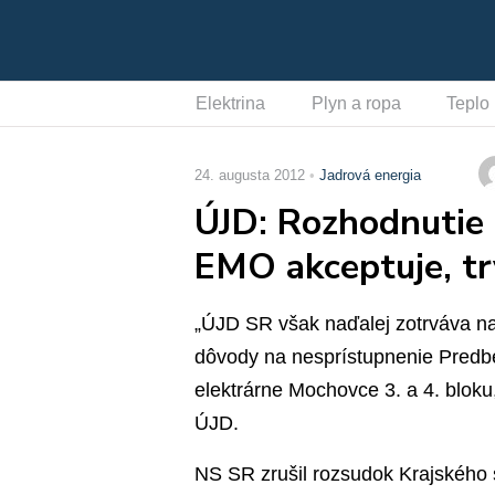
Elektrina
Plyn a ropa
Teplo
24. augusta 2012
Jadrová energia
ÚJD: Rozhodnutie 
EMO akceptuje, tr
„ÚJD SR však naďalej zotrváva na
dôvody na nesprístupnenie Predbe
elektrárne Mochovce 3. a 4. bloku
ÚJD.
NS SR zrušil rozsudok Krajského 