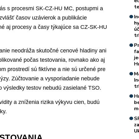
e
t
vás s procesmi SK-CZ-HU MC, postupmi a
In
vlášť časov uzávierok a publikácie
h
né aj procesy a časy týkajúce sa CZ-SK-HU
úč
t
P
vanie neodráža skutočné cenové hladiny ani
f
je
likované počas testovania, rovnako ako aj
H
m prostredí sú fiktívne a nie sú určené pre
M
ýzy. Zúčtovanie a vysporiadanie nebude
I
t
o výsledky testov nebudú zasielané TSO.
H
vidity a zníženia rizika výkyvu cien, budú
b
m
ky.
S
z
Uk
STOVANIA