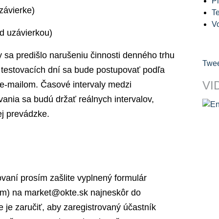
Pl
závierke)
Te
V
ed uzávierkou)
 sa predišlo narušeniu činnosti denného trhu
Twee
testovacích dní sa bude postupovať podľa
VI
e-mailom. Časové intervaly medzi
vania sa budú držať reálnych intervalov,
ej prevádzke.
vaní prosím zašlite vyplnený formulár
om) na market@okte.sk najneskôr do
 je zaručiť, aby zaregistrovaný účastník