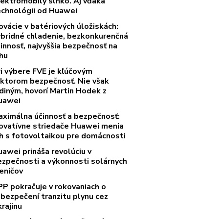
lektromobily slnko. Aj vďaka
echnológii od Huawei
ovácie v batériových úložiskách:
ybridné chladenie, bezkonkurenčná
innosť, najvyššia bezpečnosť na
rhu
ri výbere FVE je kľúčovým
aktorom bezpečnosť. Nie však
diným, hovorí Martin Hodek z
uawei
aximálna účinnosť a bezpečnosť:
novatívne striedače Huawei menia
rh s fotovoltaikou pre domácnosti
uawei prináša revolúciu v
ezpečnosti a výkonnosti solárnych
eničov
PP pokračuje v rokovaniach o
abezpečení tranzitu plynu cez
rajinu