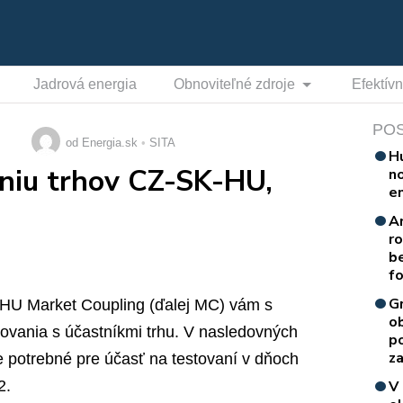
Jadrová energia
Obnoviteľné zdroje
Efektív
PO
od Energia.sk
SITA
H
jeniu trhov CZ-SK-HU,
n
e
A
r
b
f
G
-HU Market Coupling (ďalej MC) vám s
o
ovania s účastníkmi trhu. V nasledovných
p
za
e potrebné pre účasť na testovaní v dňoch
2.
V