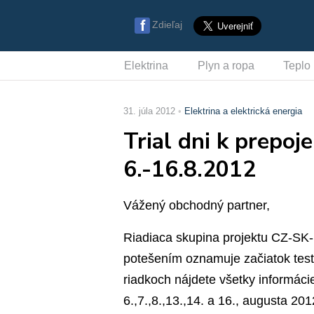
Zdieľaj
Elektrina
Plyn a ropa
Teplo
31. júla 2012
Elektrina a elektrická energia
Trial dni k prepo
6.-16.8.2012
Vážený obchodný partner,
Riadiaca skupina projektu CZ-SK
potešením oznamuje začiatok test
riadkoch nájdete všetky informáci
6.,7.,8.,13.,14. a 16., augusta 201