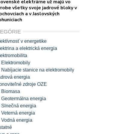
lovenské elektrárne už majú vo
robe všetky svoje jadrové bloky v
ochovciach a v Jaslovských
ohuniciach
TEGÓRIE
ektívnosť v energetike
ektrina a elektrická energia
ektromobilita
Elektromobily
Nabíjacie stanice na elektromobily
adrová energia
bnoviteľné zdroje OZE
Biomasa
Geotermálna energia
Slnečná energia
Veterná energia
Vodná energia
statné