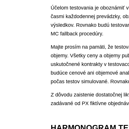
Účelom testovania je oboznámiť 
časmi každodennej prevádzky, obz
výsledkov. Rovnako budú testova
MC fallback procedúry.
Majte prosím na pamäti, že testo
objemy. Všetky ceny a objemy pub
uskutočnené kontrakty v testovaco
budúce cenové ani objemové anal
počas testov simulované. Rovnak
Z dôvodu zaistenie dostatočnej lik
zadávané od PX fiktívne objednáv
HARMONOGRAM TE