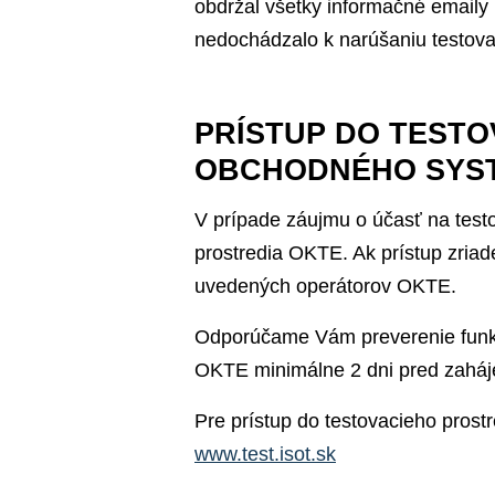
obdržal všetky informačné emaily
nedochádzalo k narúšaniu testova
PRÍSTUP DO TESTO
OBCHODNÉHO SYS
V prípade záujmu o účasť na testo
prostredia OKTE. Ak prístup zriad
uvedených operátorov OKTE.
Odporúčame Vám preverenie funkčn
OKTE minimálne 2 dni pred zaháj
Pre prístup do testovacieho pros
www.test.isot.sk