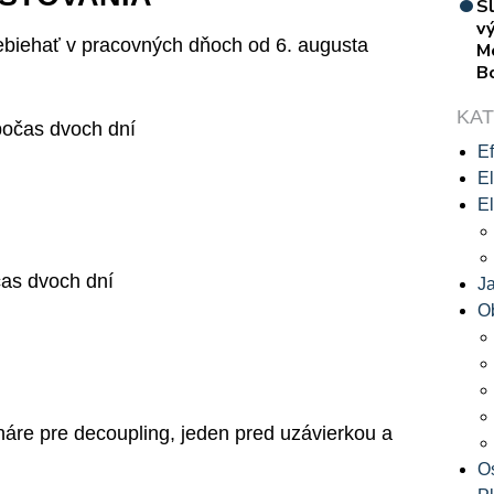
S
vý
rebiehať v pracovných dňoch od 6. augusta
M
B
KA
počas dvoch dní
Ef
El
El
čas dvoch dní
J
O
náre pre decoupling, jeden pred uzávierkou a
O