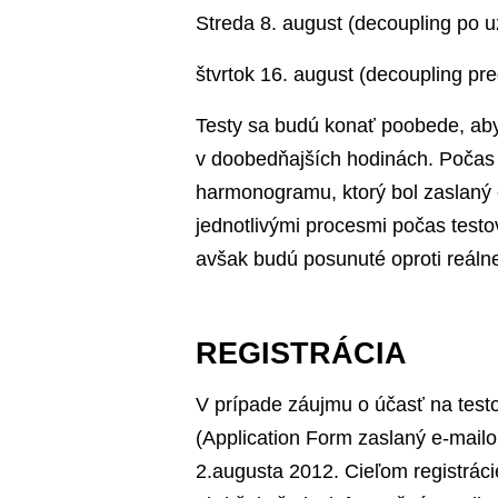
Streda 8. august (decoupling po u
štvrtok 16. august (decoupling pr
Testy sa budú konať poobede, aby
v doobedňajších hodinách. Počas 
harmonogramu, ktorý bol zaslaný 
jednotlivými procesmi počas testo
avšak budú posunuté oproti reáln
REGISTRÁCIA
V prípade záujmu o účasť na testo
(Application Form zaslaný e-mail
2.augusta 2012. Cieľom registrácie