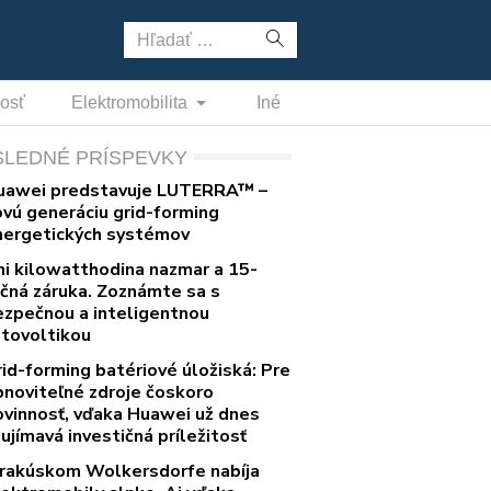
Hľadať:
nosť
Elektromobilita
Iné
SLEDNÉ PRÍSPEVKY
uawei predstavuje LUTERRA™ –
ovú generáciu grid-forming
nergetických systémov
ni kilowatthodina nazmar a 15-
očná záruka. Zoznámte sa s
ezpečnou a inteligentnou
otovoltikou
rid-forming batériové úložiská: Pre
bnoviteľné zdroje čoskoro
ovinnosť, vďaka Huawei už dnes
ujímavá investičná príležitosť
 rakúskom Wolkersdorfe nabíja