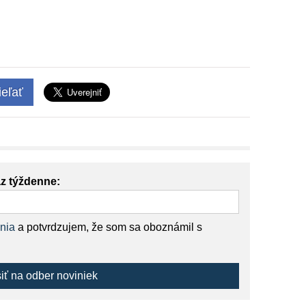
eľať
az týždenne:
nia
a potvrdzujem, že som sa oboznámil s
siť na odber noviniek