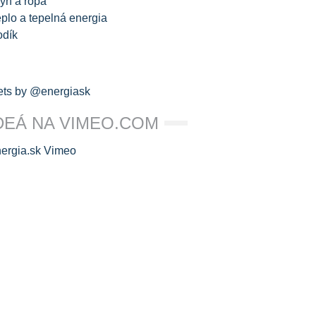
yn a ropa
plo a tepelná energia
odík
ts by @energiask
DEÁ NA VIMEO.COM