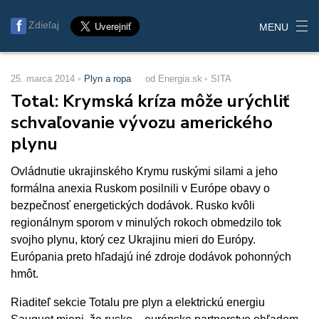
Zdieľaj
MENU
25. marca 2014
Plyn a ropa
od Energia.sk
SITA
Total: Krymská kríza môže urýchliť
schvaľovanie vývozu amerického
plynu
Ovládnutie ukrajinského Krymu ruskými silami a jeho
formálna anexia Ruskom posilnili v Európe obavy o
bezpečnosť energetických dodávok. Rusko kvôli
regionálnym sporom v minulých rokoch obmedzilo tok
svojho plynu, ktorý cez Ukrajinu mieri do Európy.
Európania preto hľadajú iné zdroje dodávok pohonných
hmôt.
Riaditeľ sekcie Totalu pre plyn a elektrickú energiu