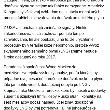
Sauquet mieni, že rusko – európske partnerstvo ohľadom
dodávok plynu sa zrejme tak ľahko nerozpadne. Americký
Kongres by však vraj vzhľadom na situáciu mohol urýchliť
proces ďalšieho schvaľovania dodávok amerického plynu.
Z USA ale prichádzajú zmiešané signály. Niektorí
zákonodarcovia chcú zachovať pomalé tempo
schvaľovania. Iní ale poukazujú na to, že urýchlenie
procedúry by v terajšej kríze nepomohlo, pretože vývoz
skvapalneného zemného plynu (LNG) zrejme nebude
široko dostupný do roku 2017.
Poradenská spoločnosť Wood Mackenzie
medzitým zverejnila výsledky analýz, podľa ktorých by
prípadné dvojmesačné narušenie dodávok ruského plynu
túto jar mohlo viesť k dodatočnej dopytu po LNG v
krajinách ako Grécko a Turecko, ktoré by museli o dodávky
súperiť s ázijskými trhmi. Keby Rusko utiahli kohútiky na
šesť mesiacov počas nasledujúcej zimy, dodatočné
dodávky LNG by vraj potrebovali aj iné juhoeurópske