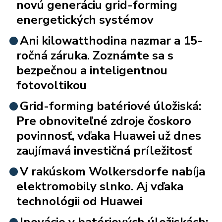
novú generáciu grid-forming
energetických systémov
Ani kilowatthodina nazmar a 15-
ročná záruka. Zoznámte sa s
bezpečnou a inteligentnou
fotovoltikou
Grid-forming batériové úložiská:
Pre obnoviteľné zdroje čoskoro
povinnosť, vďaka Huawei už dnes
zaujímavá investičná príležitosť
V rakúskom Wolkersdorfe nabíja
elektromobily slnko. Aj vďaka
technológii od Huawei
Inovácie v batériových úložiskách: