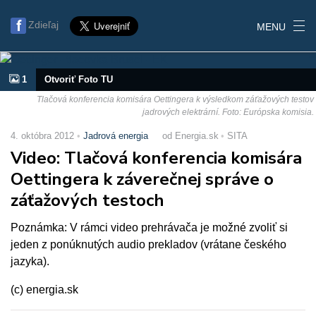
Zdieľaj
MENU
1
Otvoriť Foto TU
Tlačová konferencia komisára Oettingera k výsledkom záťažových testov
jadrových elektrární. Foto: Európska komisia.
4. októbra 2012
Jadrová energia
od Energia.sk
SITA
Video: Tlačová konferencia komisára
Oettingera k záverečnej správe o
záťažových testoch
Poznámka: V rámci video prehrávača je možné zvoliť si
jeden z ponúknutých audio prekladov (vrátane českého
jazyka).
(c) energia.sk