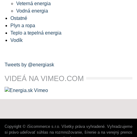
Veterná energia
Vodná energia
Ostatné
Plyn a ropa
Teplo a tepelná energia
Vodík
Tweets by @energiask
VIDEÁ NA VIMEO.COM
Copyright © iSicommerce s.r.o. Všetky práva vyhradené. Vyhradzujeme
si právo udeľovať súhlas na rozmnožovanie, šírenie a na verejný prenos