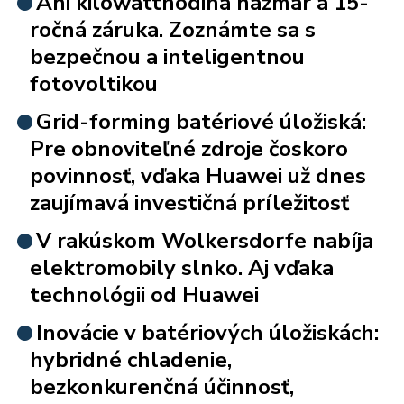
Ani kilowatthodina nazmar a 15-
ročná záruka. Zoznámte sa s
bezpečnou a inteligentnou
fotovoltikou
Grid-forming batériové úložiská:
Pre obnoviteľné zdroje čoskoro
povinnosť, vďaka Huawei už dnes
zaujímavá investičná príležitosť
V rakúskom Wolkersdorfe nabíja
elektromobily slnko. Aj vďaka
technológii od Huawei
Inovácie v batériových úložiskách:
hybridné chladenie,
bezkonkurenčná účinnosť,