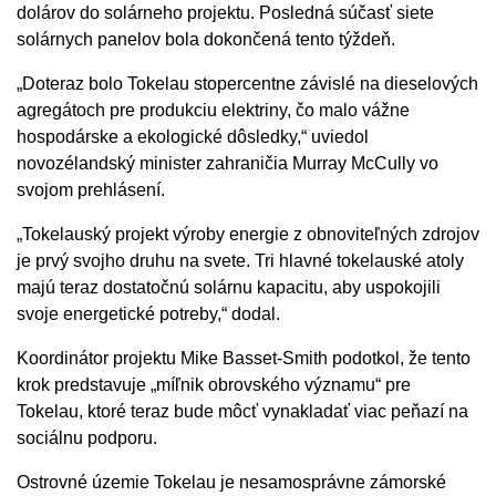
dolárov do solárneho projektu. Posledná súčasť siete
solárnych panelov bola dokončená tento týždeň.
„Doteraz bolo Tokelau stopercentne závislé na dieselových
agregátoch pre produkciu elektriny, čo malo vážne
hospodárske a ekologické dôsledky,“ uviedol
novozélandský minister zahraničia Murray McCully vo
svojom prehlásení.
„Tokelauský projekt výroby energie z obnoviteľných zdrojov
je prvý svojho druhu na svete. Tri hlavné tokelauské atoly
majú teraz dostatočnú solárnu kapacitu, aby uspokojili
svoje energetické potreby,“ dodal.
Koordinátor projektu Mike Basset-Smith podotkol, že tento
krok predstavuje „míľnik obrovského významu“ pre
Tokelau, ktoré teraz bude môcť vynakladať viac peňazí na
sociálnu podporu.
Ostrovné územie Tokelau je nesamosprávne zámorské