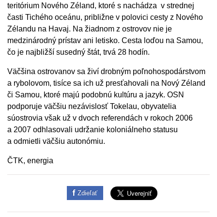
teritórium Nového Zéland, ktoré s nachádza v strednej
časti Tichého oceánu, približne v polovici cesty z Nového
Zélandu na Havaj. Na žiadnom z ostrovov nie je
medzinárodný prístav ani letisko. Cesta loďou na Samou,
čo je najbližší susedný štát, trvá 28 hodín.
Väčšina ostrovanov sa živí drobným poľnohospodárstvom
a rybolovom, tisíce sa ich už presťahovali na Nový Zéland
či Samou, ktoré majú podobnú kultúru a jazyk. OSN
podporuje väčšiu nezávislosť Tokelau, obyvatelia
súostrovia však už v dvoch referendách v rokoch 2006
a 2007 odhlasovali udržanie koloniálneho statusu
a odmietli väčšiu autonómiu.
ČTK, energia
Zdieľať