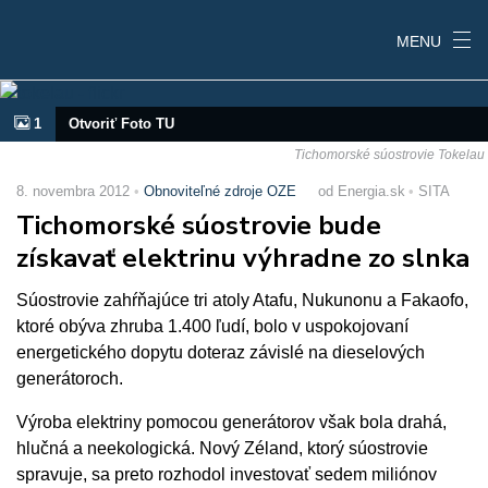
MENU
1
Otvoriť Foto TU
Tichomorské súostrovie Tokelau
8. novembra 2012
Obnoviteľné zdroje OZE
od Energia.sk
SITA
Tichomorské súostrovie bude
získavať elektrinu výhradne zo slnka
Súostrovie zahŕňajúce tri atoly Atafu, Nukunonu a Fakaofo,
ktoré obýva zhruba 1.400 ľudí, bolo v uspokojovaní
energetického dopytu doteraz závislé na dieselových
generátoroch.
Výroba elektriny pomocou generátorov však bola drahá,
hlučná a neekologická. Nový Zéland, ktorý súostrovie
spravuje, sa preto rozhodol investovať sedem miliónov