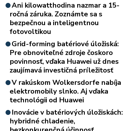
Ani kilowatthodina nazmar a 15-
ročná záruka. Zoznámte sa s
bezpečnou a inteligentnou
fotovoltikou
Grid-forming batériové úložiská:
Pre obnoviteľné zdroje čoskoro
povinnosť, vďaka Huawei už dnes
zaujímavá investičná príležitosť
V rakúskom Wolkersdorfe nabíja
elektromobily slnko. Aj vďaka
technológii od Huawei
Inovácie v batériových úložiskách:
hybridné chladenie,
bezkonkurenčná účinnosť,