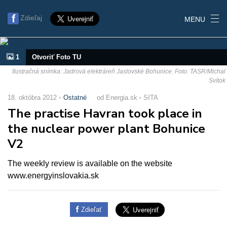
Zdieľaj
MENU
1
Otvoriť Foto TU
Ilustračná snímka: Jadrová elektráreň Jaslovské Bohunice. Foto: TASR/Michal
Svítok
18. októbra 2012
Ostatné
od Energia.sk
SITA
The practise Havran took place in
the nuclear power plant Bohunice
V2
The weekly review is available on the website
www.energyinslovakia.sk
Zdieľať