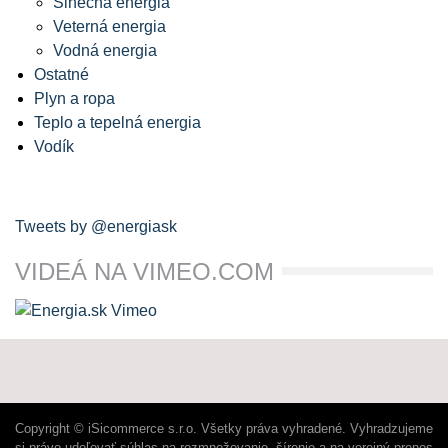
Slnečná energia
Veterná energia
Vodná energia
Ostatné
Plyn a ropa
Teplo a tepelná energia
Vodík
Tweets by @energiask
VIDEÁ NA VIMEO.COM
Copyright © iSicommerce s.r.o. Všetky práva vyhradené. Vyhradzujeme
si právo udeľovať súhlas na rozmnožovanie, šírenie a na verejný prenos